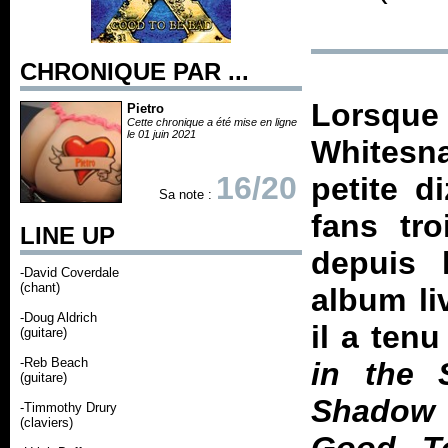
CHRONIQUE PAR ...
Lorsqu
Pietro
Cette chronique a été mise en ligne
le 01 juin 2021
Whitesna
16/20
petite d
Sa note :
fans tr
LINE UP
depuis 
-David Coverdale
(chant)
album li
-Doug Aldrich
il a ten
(guitare)
-Reb Beach
in the S
(guitare)
Shadow 
-Timmothy Drury
(claviers)