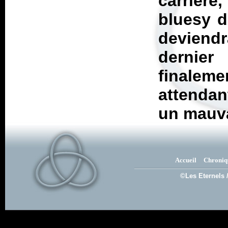
carrière
bluesy d
deviendr
dernie
finalem
attendan
un mauva
Accueil
Chroniq
©Les Eternels 