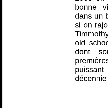
bonne vi
dans un b
si on raj
Timmothy
old scho
dont so
première
puissant