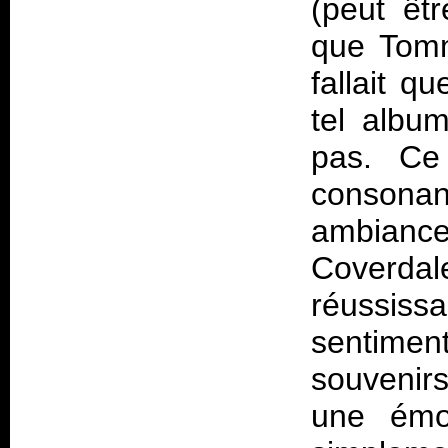
(peut êt
que Tommy
fallait q
tel album
pas. Ce
consona
ambianc
Coverdale
réussissa
sentime
souvenir
une émot