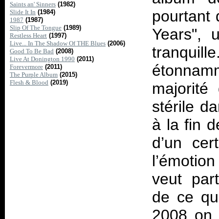
Saints an' Sinners
(1982)
pourtant 
Slide It In
(1984)
1987
(1987)
Slip Of The Tongue
(1989)
Years", 
Restless Heart
(1997)
Live... In The Shadow Of THE Blues
(2006)
tranquill
Good To Be Bad
(2008)
Live At Donington 1990
(2011)
étonnamm
Forevermore
(2011)
The Purple Album
(2015)
Flesh & Blood
(2019)
majorité
stérile d
à la fin 
d’un cert
l’émotio
veut par
de ce qu
2008 on 