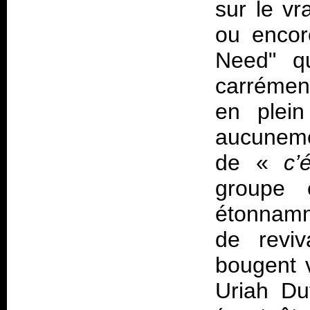
sur le vr
ou encor
Need" qu
carrémen
en plein
aucuneme
de «
c’é
groupe 
étonnamme
de revi
bougent 
Uriah Duf