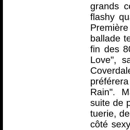
grands c
flashy qu
Première 
ballade t
fin des 8
Love", s
Coverda
préférera
Rain". M
suite de p
tuerie, d
côté sexy