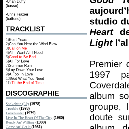
Good T
-Uriah Duffy
(basse)
aujourd’
-Chris Frazier
studio d
(batterie)
TRACKLIST
Heart
de
1)
Best Years
Light
l’a
2)
Can You Hear the Wind Blow
3)
Call on Me
4)
All I Want All I Need
5)
Good to Be Bad
Premier c
6)
All For Love
7)
Summer Rain
8)
Lay Down Your Love
1997 p
9)
A Fool in Love
10)
Got What You Need
Coverdal
11)
‘Til the End of Time
DISCOGRAPHIE
album so
groupe, 
Snakebite (EP)
(1978)
Trouble
(1978)
Lovehunter
(1979)
doute su
Live In The Heart Of The City
(1980)
Ready An' Willing
(1980)
album d
Come An’ Get It
(1981)