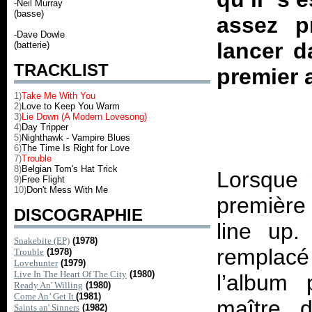
-Neil Murray
(basse)
assez p
-Dave Dowle
lancer d
(batterie)
TRACKLIST
premier 
1)
Take Me With You
2)
Love to Keep You Warm
3)
Lie Down (A Modern Lovesong)
4)
Day Tripper
5)
Nighthawk - Vampire Blues
6)
The Time Is Right for Love
7)
Trouble
8)
Belgian Tom's Hat Trick
Lorsque
9)
Free Flight
10)
Don't Mess With Me
première
DISCOGRAPHIE
line up.
Snakebite (EP)
(1978)
remplac
Trouble
(1978)
Lovehunter
(1979)
Live In The Heart Of The City
(1980)
l’album 
Ready An' Willing
(1980)
Come An’ Get It
(1981)
maître d
Saints an' Sinners
(1982)