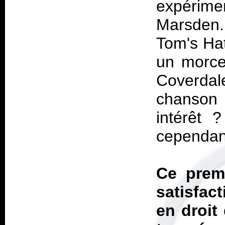
expérimen
Marsden.
Tom's Hat
un morce
Coverd
chanson 
intérêt 
cependan
Ce prem
satisfact
en droit