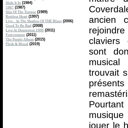
Slide It In
(1984)
Coverdale
1987
(1987)
Slip Of The Tongue
(1989)
Restless Heart
(1997)
ancien 
Live... In The Shadow Of THE Blues
(2006)
Good To Be Bad
(2008)
rejoindr
Live At Donington 1990
(2011)
Forevermore
(2011)
clavier
The Purple Album
(2015)
Flesh & Blood
(2019)
sont don
musical 
trouvait 
présent
remasté
Pourtant
musique 
jouer le 