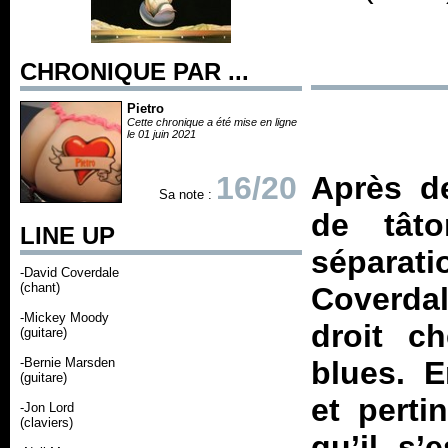
CHRONIQUE PAR ...
Pietro
Cette chronique a été mise en ligne
le 01 juin 2021
16/20
Après de
Sa note :
de tât
LINE UP
sépara
-David Coverdale
(chant)
Coverdal
-Mickey Moody
droit c
(guitare)
-Bernie Marsden
blues. E
(guitare)
et perti
-Jon Lord
(claviers)
qu’il s’