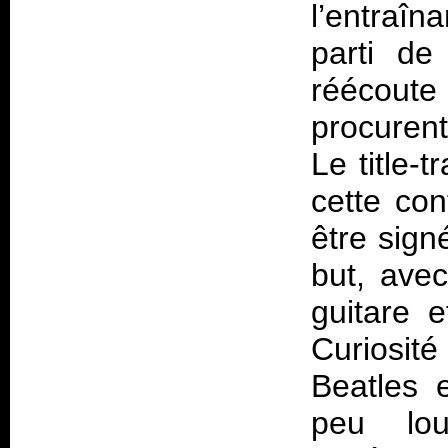
l’entraîn
parti de
réécoute
procurent
Le title-
cette con
être sign
but, ave
guitare 
Curiosit
Beatles 
peu lou