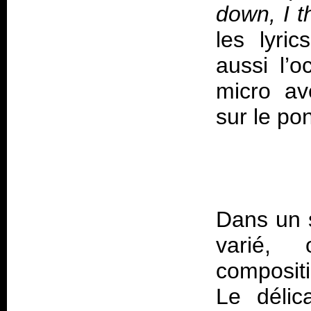
down, I t
les lyri
aussi l’
micro av
Dans un s
varié,
compositi
Le déli