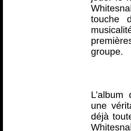
Whitesnak
touche d
musical
première
L’album 
une véri
déjà tout
Whitesn