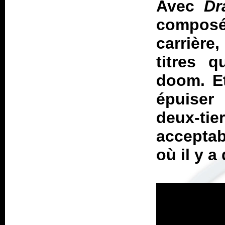
Avec
Dr
composé
carrièr
titres 
doom. Et
épuiser
deux-tie
acceptab
où il y 