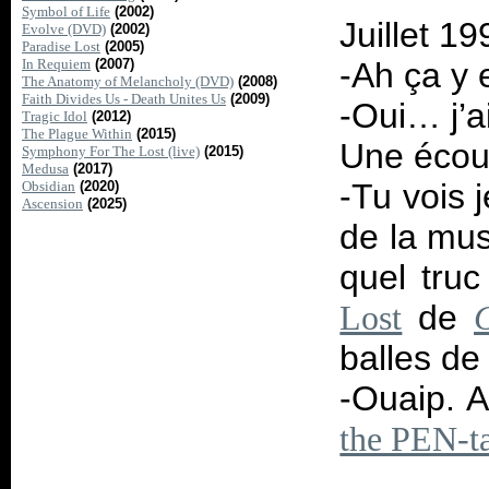
Symbol of Life
(2002)
Juillet 19
Evolve (DVD)
(2002)
Paradise Lost
(2005)
In Requiem
(2007)
-Ah ça y 
The Anatomy of Melancholy (DVD)
(2008)
Faith Divides Us - Death Unites Us
(2009)
-Oui… j’
Tragic Idol
(2012)
The Plague Within
(2015)
Une écout
Symphony For The Lost (live)
(2015)
Medusa
(2017)
-Tu vois 
Obsidian
(2020)
Ascension
(2025)
de la mus
quel tru
de
Lost
balles de
-Ouaip. A
the PEN-t