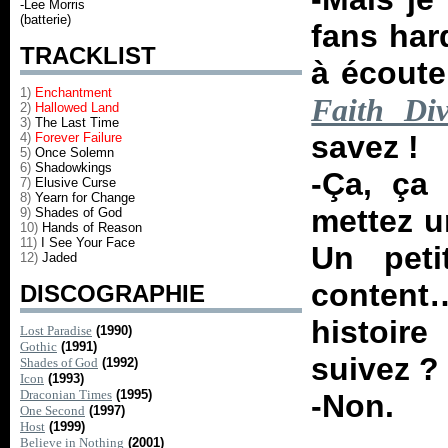
-Lee Morris
(batterie)
fans har
TRACKLIST
à écout
1)
Enchantment
Faith Di
2)
Hallowed Land
3)
The Last Time
savez !
4)
Forever Failure
5)
Once Solemn
6)
Shadowkings
-Ça, ça
7)
Elusive Curse
8)
Yearn for Change
mettez u
9)
Shades of God
10)
Hands of Reason
11)
I See Your Face
Un pet
12)
Jaded
content
DISCOGRAPHIE
histoir
Lost Paradise
(1990)
Gothic
(1991)
suivez ?
Shades of God
(1992)
Icon
(1993)
Draconian Times
(1995)
-Non.
One Second
(1997)
Host
(1999)
Believe in Nothing
(2001)