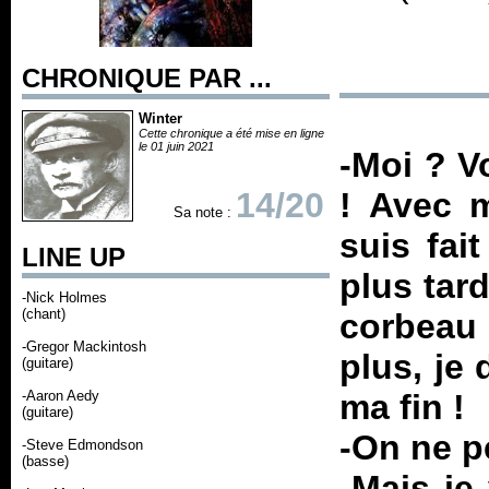
CHRONIQUE PAR ...
Winter
Cette chronique a été mise en ligne
le 01 juin 2021
-Moi ? V
14/20
! Avec 
Sa note :
suis fai
LINE UP
plus tard
-Nick Holmes
(chant)
corbeau 
-Gregor Mackintosh
plus, je
(guitare)
-Aaron Aedy
ma fin !
(guitare)
-On ne p
-Steve Edmondson
(basse)
-Mais je