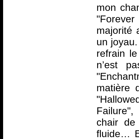
mon chan
"Forever
majorité 
un joyau.
refrain l
n’est p
"Enchant
matière 
"Hallowed
Failure",
chair de
fluide… 