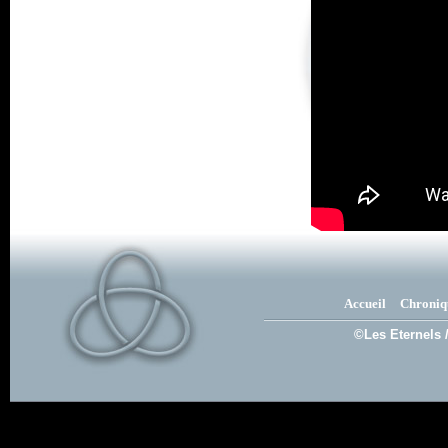
Accueil
Chroniq
©Les Eternels 