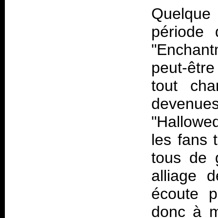
Quelque 
période 
"Enchantm
peut-êtr
tout ch
devenue
"Hallowed
les fans 
tous de g
alliage 
écoute p
donc à m