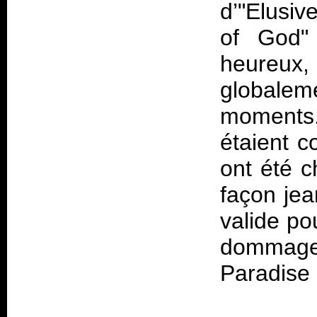
d’"Elusiv
of God" 
heureu
globalem
moments.
étaient c
ont été c
façon je
valide po
dommage…
Paradise 