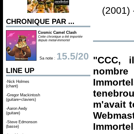
(2001)
CHRONIQUE PAR ...
Cosmic Camel Clash
Cette chronique a été importée
depuis metal-immortel
15.5/20
"CCC, i
Sa note :
nombre 
LINE UP
Immortel
-Nick Holmes
(chant)
tenebrou
-Gregor Mackintosh
(guitare+claviers)
m'avait 
-Aaron Aedy
Webmas
(guitare)
-Steve Edmonson
Immortel
(basse)