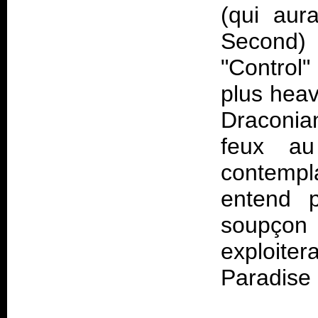
(qui aur
Second
)
"Control"
plus heav
Draconia
feux au
contempl
entend p
soupçon 
exploite
Paradise 