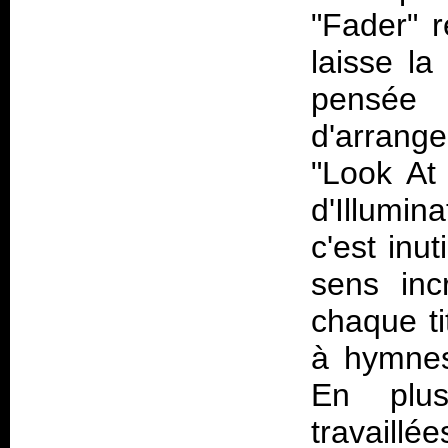
"Fader" 
laisse la
pensée
d'arrange
"Look At
d'Illumin
c'est inu
sens inc
chaque ti
à hymnes 
En plus
travaill