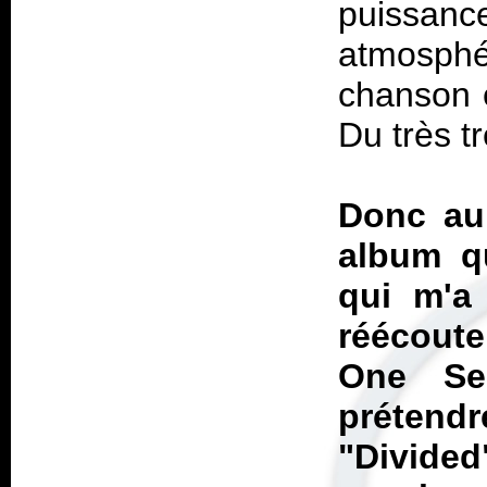
puissanc
atmosph
chanson e
Du très t
Donc au
album qu
qui m'a 
réécoute
One Se
prétend
"Divided