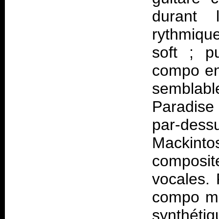
durant 
rythmique
soft ; p
compo en
semblabl
Paradise 
par-dessu
Mackint
composit
vocales.
compo ma
synthéti