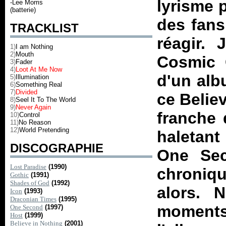
lyrisme 
-Lee Morris
(batterie)
des fans
TRACKLIST
réagir.
1)
I am Nothing
2)
Mouth
Cosmic 
3)
Fader
4)
Loot At Me Now
d'un alb
5)
Illumination
6)
Something Real
7)
Divided
ce
Belie
8)
Seel It To The World
9)
Never Again
franche 
10)
Control
11)
No Reason
12)
World Pretending
haletant
DISCOGRAPHIE
One Se
Lost Paradise
(1990)
chroniq
Gothic
(1991)
Shades of God
(1992)
alors. 
Icon
(1993)
Draconian Times
(1995)
moments,
One Second
(1997)
Host
(1999)
Believe in Nothing
(2001)