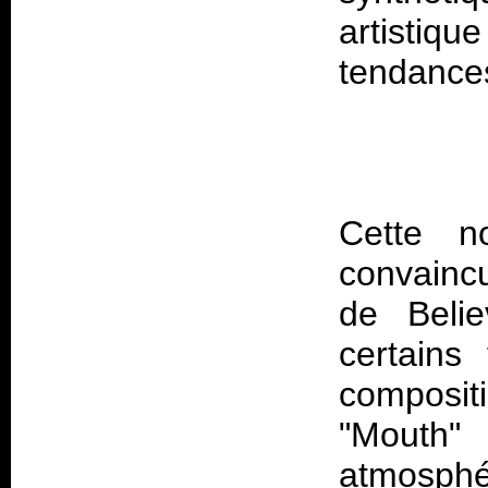
artistiq
Cette n
convainc
de
Beli
certains
composit
"Mouth
atmosphé