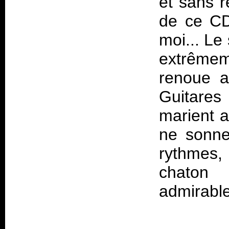
et sans r
de ce CD
moi... Le
extrêmem
renoue a
Guitares
marient a
ne sonne
rythmes,
chaton