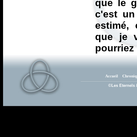
que le 
c'est un
estimé,
que je v
pourriez 
Accueil
Chroniq
©Les Eternels 