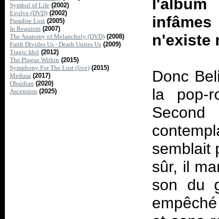
l'album
Symbol of Life
(2002)
Evolve (DVD)
(2002)
infâme
Paradise Lost
(2005)
In Requiem
(2007)
n'existe
The Anatomy of Melancholy (DVD)
(2008)
Faith Divides Us - Death Unites Us
(2009)
Tragic Idol
(2012)
The Plague Within
(2015)
Symphony For The Lost (live)
(2015)
Donc
Bel
Medusa
(2017)
Obsidian
(2020)
la pop-
Ascension
(2025)
Second
e
contemp
semblait 
sûr, il m
son du g
empêché 