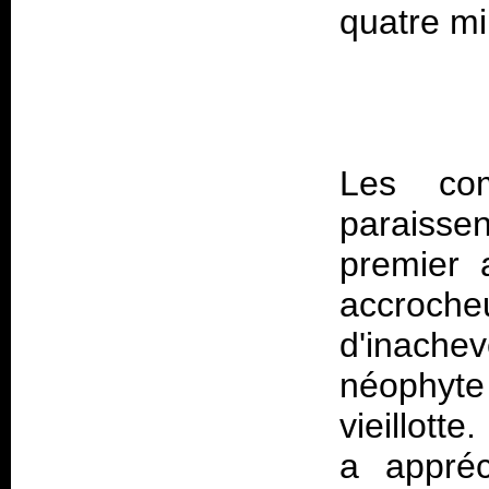
Les com
paraisse
premier 
accroch
d'inachev
néophyte
vieillott
a appréc