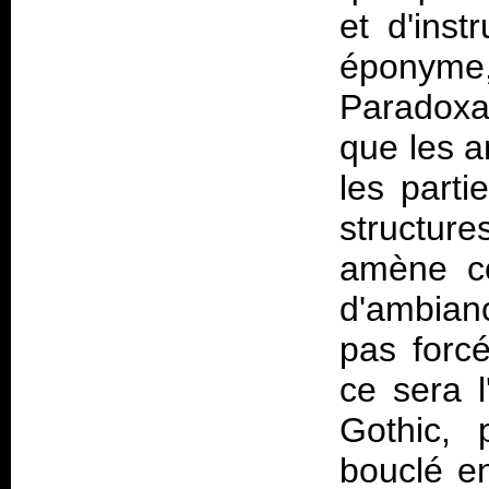
et d'ins
éponyme,
Paradoxa
que les a
les part
structur
amène c
d'ambian
pas forc
ce sera 
Gothic
, 
bouclé e