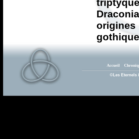
triptyq
Draconi
origine
gothique
Accueil
Chroniq
©Les Eternels 