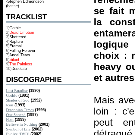
-Stephen Edmondson
(basse)
se fait 
TRACKLIST
la cons
1)
Gothic
entamer
2)
Dead Emotion
3)
Shattered
logique 
4)
Rapture
5)
Eternal
6)
Falling Forever
choix : 
7)
Angel Tears
8)
Silent
heavy ou
9)
The Painless
10)
Desolate
et autre
DISCOGRAPHIE
Lost Paradise
(1990)
Gothic
(1991)
Mais av
Shades of God
(1992)
Icon
(1993)
loin : c'
Draconian Times
(1995)
One Second
(1997)
peut en
Host
(1999)
Believe in Nothing
(2001)
Symbol of Life
(2002)
détraqué
Evolve (DVD)
(2002)