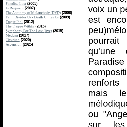
Paradise Lost
(2005)
voix un p
In Requiem
(2007)
The Anatomy of Melancholy (DVD)
(2008)
est encor
Faith Divides Us - Death Unites Us
(2009)
Tragic Idol
(2012)
The Plague Within
(2015)
peu)mél
Symphony For The Lost (live)
(2015)
Medusa
(2017)
pourrait
Obsidian
(2020)
Ascension
(2025)
qu'une 
Paradi
composit
renforts
mais l
mélodique
ou "Ange
sur le