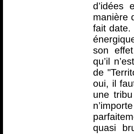
d’idées e
manière d
fait date
énergique
son effe
qu’il n’e
de "Terri
oui, il f
une tribu
n’importe
parfaitem
quasi br