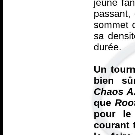
jeune fa
passant,
sommet d
sa densit
durée.
Un tourn
bien sû
Chaos A
que
Roo
pour le
courant t