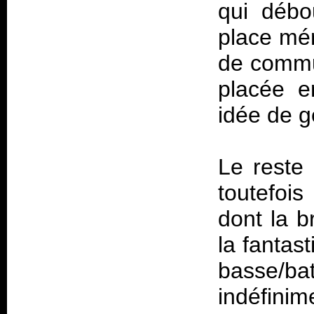
qui débo
place mér
de commun
placée e
idée de g
Le reste 
toutefois
dont la b
la fantas
basse/ba
indéfi