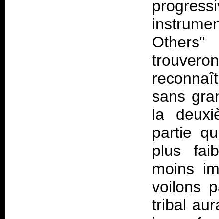
progre
instrum
Others"
trouvero
reconnaî
sans gra
la deuxi
partie q
plus fai
moins im
voilons 
tribal au