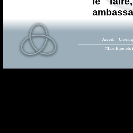
le fair
ambassa
Accueil
Chroniq
©Les Eternels 