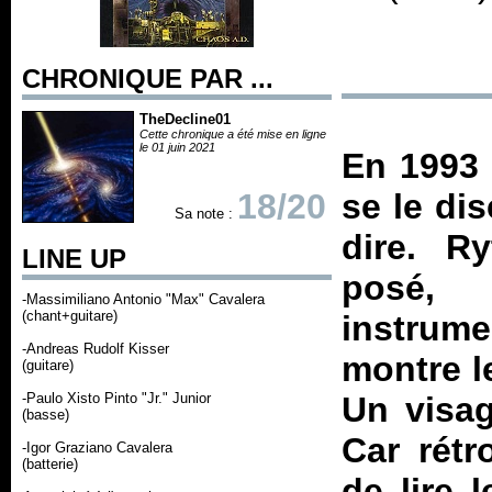
CHRONIQUE PAR ...
TheDecline01
Cette chronique a été mise en ligne
le 01 juin 2021
En 1993 
18/20
se le dis
Sa note :
dire. R
LINE UP
posé,
-Massimiliano Antonio "Max" Cavalera
(chant+guitare)
instrum
-Andreas Rudolf Kisser
montre l
(guitare)
-Paulo Xisto Pinto "Jr." Junior
Un visag
(basse)
Car rétr
-Igor Graziano Cavalera
(batterie)
de lire 