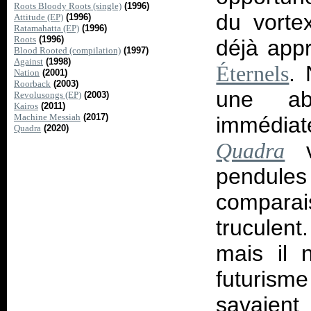
Roots Bloody Roots (single)
(1996)
du vorte
Attitude (EP)
(1996)
Ratamahatta (EP)
(1996)
Roots
(1996)
déjà appr
Blood Rooted (compilation)
(1997)
Against
(1998)
. 
Éternels
Nation
(2001)
Roorback
(2003)
une ab
Revolusongs (EP)
(2003)
Kairos
(2011)
Machine Messiah
(2017)
immédiat
Quadra
(2020)
vi
Quadra
pendule
comparais
truculen
mais il 
futurisme
savaient