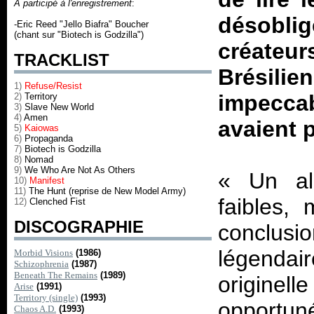
A participé à l'enregistrement
:
désobli
-Eric Reed "Jello Biafra" Boucher
(chant sur "Biotech is Godzilla")
créateu
TRACKLIST
Brésilie
1)
Refuse/Resist
impecca
2)
Territory
3)
Slave New World
4)
Amen
avaient 
5)
Kaiowas
6)
Propaganda
7)
Biotech is Godzilla
8)
Nomad
9)
We Who Are Not As Others
«
Un al
10)
Manifest
11)
The Hunt (reprise de New Model Army)
faibles,
12)
Clenched Fist
DISCOGRAPHIE
conclus
légendai
Morbid Visions
(1986)
Schizophrenia
(1987)
Beneath The Remains
(1989)
origine
Arise
(1991)
Territory (single)
(1993)
opportun
Chaos A.D.
(1993)