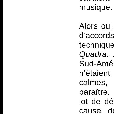
musique.
Alors oui
d’accor
techniqu
Quadra
.
Sud-Amér
n’étaien
calmes, 
paraître
lot de dé
cause d