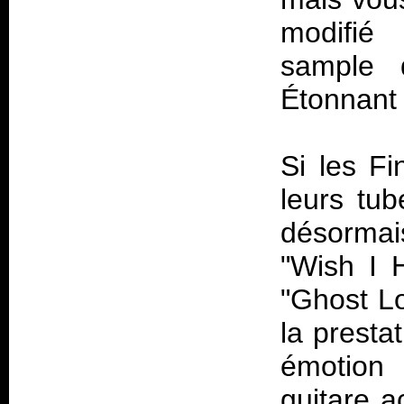
modifié
sample 
Étonnant 
Si les Fi
leurs tub
désormais
"Wish I 
"Ghost Lo
la presta
émotion 
guitare a