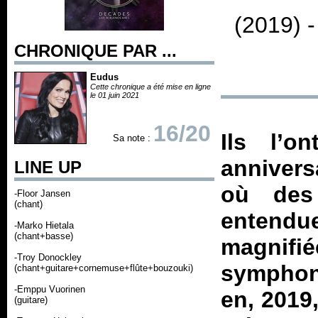
(2019) 
CHRONIQUE PAR ...
Eudus
Cette chronique a été mise en ligne
le 01 juin 2021
16/20
Ils l’o
Sa note :
anniversa
LINE UP
où des
-Floor Jansen
(chant)
entend
-Marko Hietala
(chant+basse)
magnifi
-Troy Donockley
symphon
(chant+guitare+cornemuse+flûte+bouzouki)
-Emppu Vuorinen
en, 2019
(guitare)