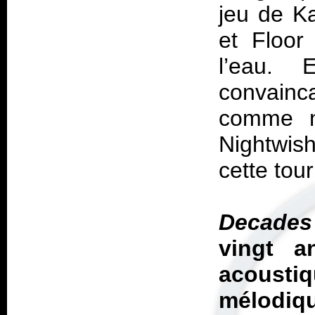
jeu de Ka
et Floo
l’eau. E
convainc
comme n
Nightwis
cette tou
Decade
vingt a
acoust
mélodiq