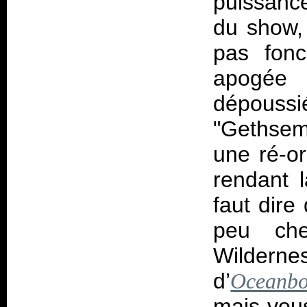
puissance
du show, 
pas fonc
apogée
dépoussi
"Gethsem
une ré-or
rendant 
faut dire
peu che
Wilde
d’
Oceanbo
mais vous