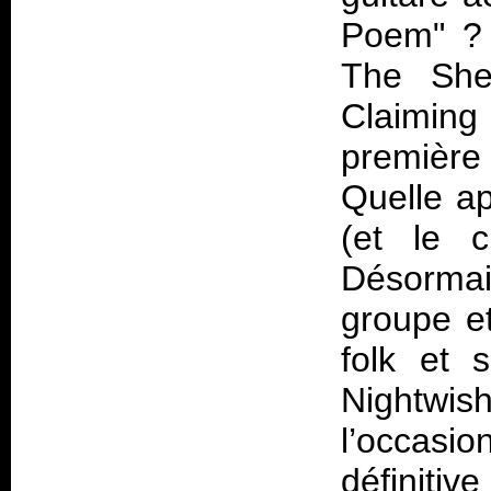
Poem" ? 
The Shel
Claiming
première 
Quelle a
(et le 
Désormai
groupe et
folk et 
Nightwis
l’occasi
définiti