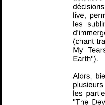
décisions
live, per
les subl
d'immerge
(chant tr
My Tear
Earth").
Alors, bi
plusieurs
les part
"The Dev