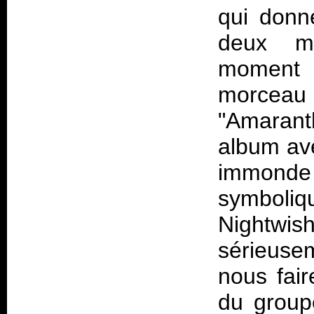
qui donn
deux mo
moment 
morceau 
"Amarant
album ave
immonde
symboliq
Nightw
sérieusem
nous fair
du group