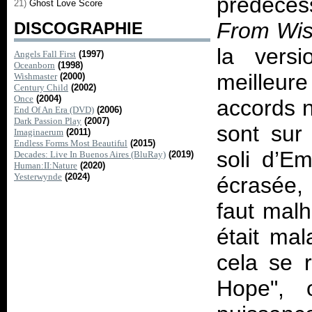
prédécess
21)
Ghost Love Score
From Wish
DISCOGRAPHIE
la vers
Angels Fall First
(1997)
Oceanborn
(1998)
meilleur
Wishmaster
(2000)
Century Child
(2002)
Once
(2004)
accords n
End Of An Era (DVD)
(2006)
Dark Passion Play
(2007)
sont sur 
Imaginaerum
(2011)
Endless Forms Most Beautiful
(2015)
soli d’E
Decades: Live In Buenos Aires (BluRay)
(2019)
Human:II:Nature
(2020)
Yesterwynde
(2024)
écrasée, 
faut mal
était mal
cela se 
Hope", 