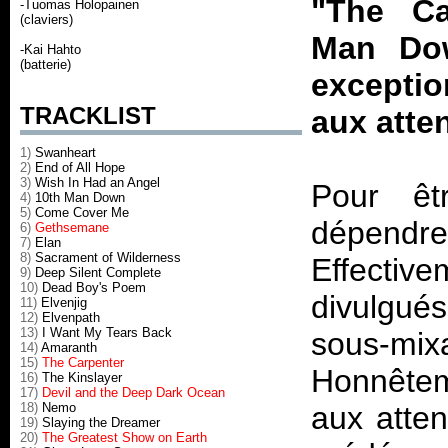
"The Ca
-Tuomas Holopainen
(claviers)
Man Dow
-Kai Hahto
(batterie)
exceptio
TRACKLIST
aux atte
1)
Swanheart
2)
End of All Hope
3)
Wish In Had an Angel
Pour êt
4)
10th Man Down
5)
Come Cover Me
dépendre
6)
Gethsemane
7)
Elan
8)
Sacrament of Wilderness
Effective
9)
Deep Silent Complete
10)
Dead Boy's Poem
divulgué
11)
Elvenjig
12)
Elvenpath
13)
I Want My Tears Back
sous-mi
14)
Amaranth
15)
The Carpenter
Honnêtem
16)
The Kinslayer
17)
Devil and the Deep Dark Ocean
18)
Nemo
aux atten
19)
Slaying the Dreamer
20)
The Greatest Show on Earth