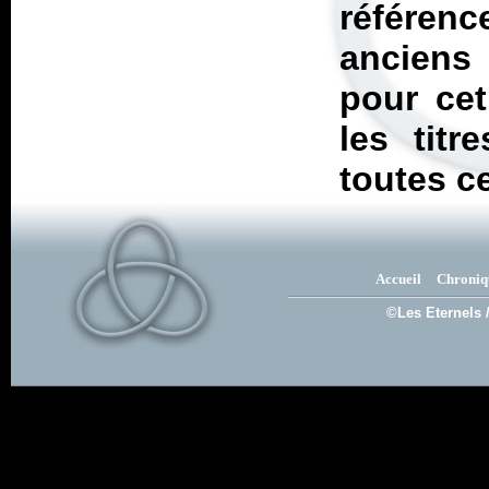
référenc
anciens
pour cet
les tit
toutes c
Accueil
Chroniq
©Les Eternels 