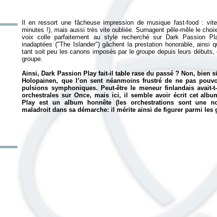
Il en ressort une fâcheuse impression de musique fast-food : vit
minutes !), mais aussi très vite oubliée. Surnagent pêle-mêle le ch
voix colle parfaitement au style recherché sur
Dark Passion P
inadaptées ("The Islander") gâchent la prestation honorable, ainsi 
tant soit peu les canons imposés par le groupe depuis leurs débuts, 
groupe.
Ainsi,
Dark Passion Play
fait-il table rase du passé ? Non, bien 
Holopainen, que l’on sent néanmoins frustré de ne pas pouvoi
pulsions symphoniques. Peut-être le meneur finlandais avait-t-
orchestrales sur Once, mais ici, il semble avoir écrit cet a
Play
est un album honnête (les orchestrations sont une nou
maladroit dans sa démarche: il mérite ainsi de figurer parmi les