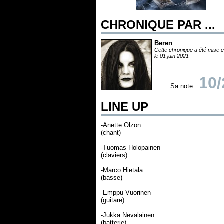
CHRONIQUE PAR ...
Beren
Cette chronique a été mise e
le 01 juin 2021
10/
Sa note :
LINE UP
-Anette Olzon
(chant)
-Tuomas Holopainen
(claviers)
-Marco Hietala
(basse)
-Emppu Vuorinen
(guitare)
-Jukka Nevalainen
(batterie)