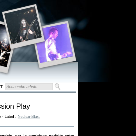
T
ssion Play
e
- Label :
Nuclear Blast
ndais, par la symbiose parfaite entre