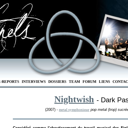
E-REPORTS
INTERVIEWS
DOSSIERS
TEAM
FORUM
LIENS
CONTAC
Nightwish
- Dark Pa
(2007) -
metal symphonique
pop metal (trop) sucré
Considéré comme l'aboutissement du travail musical des Finla