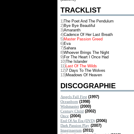
TRACKLIST
1)
The Poet And The Pendulum
2)
Bye Bye Beautiful
3)
Amaranth
4)
Cadence Of Her Last Breath
5)
Master Passion Greed
6)
Eva
7)
Sahara
8)
Whoever Brings The Night
9)
For The Heart I Once Had
10)
The Islander
11)
Last Of The Wilds
12)
7 Days To The Wolves
13)
Meadows Of Heaven
DISCOGRAPHIE
Angels Fall First
(1997)
Oceanborn
(1998)
Wishmaster
(2000)
Century Child
(2002)
Once
(2004)
End Of An Era (DVD)
(2006)
Dark Passion Play
(2007)
Imaginaerum
(2011)