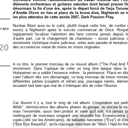
éléments orchestraux et guitares saturées dont faisait preuve
O
désormais la fin d'une ère, après le départ forcé de Tarja Turune
d'Anette Olzon en lieu et place de la brune diva, Nightwish se r
les plus attendus de cette année 2007,
Dark Passion Play
.
Nuclear Blast aura eu le culot, plutôt risqué cette fois, de confie
n ligne
euros) à Nightwish après le succès commercial de
Once
. Risqu
logiquement focaliser l’attention des fans comme jamais depuis le
d’autre part, car le changement de chanteuse – assez judicieux
revirement stylistique moins judicieux, entre auto parodie et tentati
20
des occurrences metal de moins en moins originales.
A ce titre, le premier morceau de ce nouvel album ("The Poet And
revirement. Dans l’optique de créer un long titre épique dans 
Holopainen en a oublié l’essence même : la pertinence. Placé en tête d
caler l’album dès son démarrage), ce long morceau de treize minute
différentes parties (couplets et refrain pop, passages narrés, élém
essaient tant bien que mal de s’imbriquer afin de créer l’illusion.
Car illusion il y a, tout le long de cet album. L’inspiration est par
Wilds", réminiscence des albums phares du groupe, ou encore le mus
mais l’ensemble, aussi bien produit et varié qu'il soit, n’a jamais
melting-pot de morceaux singeant une nouvelle fois Evanescence (
copié-collé sur les Américains), de ballades navrantes ("Eva") et d’e
("Bye Bye Beautiful", archi-classique réécriture de "Wish I Had An Ang