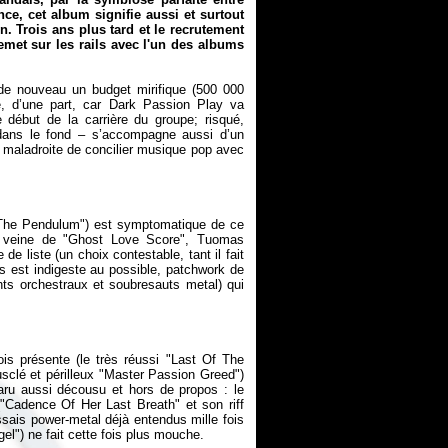
nce
, cet album signifie aussi et surtout
n. Trois ans plus tard et le recrutement
emet sur les rails avec l'un des albums
r de nouveau un budget mirifique (500 000
é, d’une part, car
Dark Passion Play
va
 début de la carrière du groupe; risqué,
 dans le fond – s’accompagne aussi d’un
ve maladroite de concilier musique pop avec
 The Pendulum") est symptomatique de ce
la veine de "Ghost Love Score", Tuomas
e liste (un choix contestable, tant il fait
s est indigeste au possible, patchwork de
ents orchestraux et soubresauts metal) qui
fois présente (le très réussi "Last Of The
clé et périlleux "Master Passion Greed")
 paru aussi décousu et hors de propos : le
"Cadence Of Her Last Breath" et son riff
ssais power-metal déjà entendus mille fois
el") ne fait cette fois plus mouche.