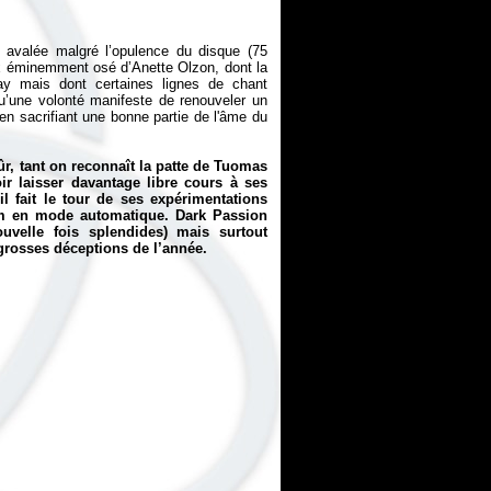
e avalée malgré l’opulence du disque (75
oix éminemment osé d’Anette Olzon, dont la
lay
mais dont certaines lignes de chant
qu’une volonté manifeste de renouveler un
en sacrifiant une bonne partie de l'âme du
sûr, tant on reconnaît la patte de Tuomas
r laisser davantage libre cours à ses
il fait le tour de ses expérimentations
lbum en mode automatique.
Dark Passion
velle fois splendides) mais surtout
 grosses déceptions de l’année.