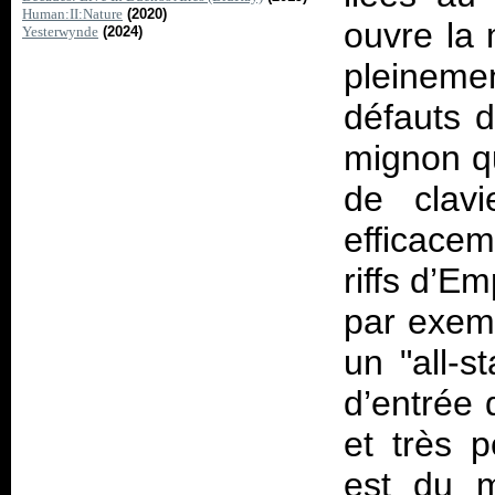
Human:II:Nature
(2020)
ouvre la 
Yesterwynde
(2024)
pleinemen
défauts d
mignon q
de clavi
efficace
riffs d’E
par exemp
un "all-s
d’entrée 
et très 
est du 