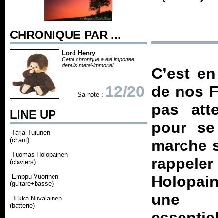
CHRONIQUE PAR ...
Lord Henry
Cette chronique a été importée
depuis metal-immortel
C’est en
12/20
de nos F
Sa note :
pas att
LINE UP
pour se 
-Tarja Turunen
(chant)
marche s
-Tuomas Holopainen
rappel
(claviers)
-Emppu Vuorinen
Holopain
(guitare+basse)
une m
-Jukka Nuvalainen
(batterie)
essentie