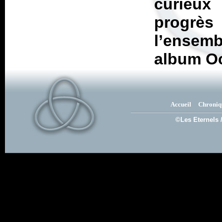
curieux 
progrè
l’ensem
album
O
Accueil
Chroniq
©Les Eternels 