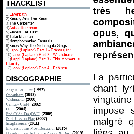
TRACKLIST
très h
1)
Elvenpath
2)
Beauty And The Beast
compos
3)
The Carpenter
4)
Astral Romance
opus, q
5)
Angels Fall First
6)
Tutankhamen
ambian
7)
Nymphomaniac Fantasia
8)
Know Why The Nightingale Sings
9)
Lappi (Lapland) Part 1 - Erämaajärvi
représen
10)
Lappi (Lapland) Part 2 - Witchdrums
11)
Lappi (Lapland) Part 3 - This Moment Is
Eternity
12)
Lappi (Lapland) Part 4 - Etiäinen
La partic
DISCOGRAPHIE
chant lyr
Angels Fall First
(1997)
Oceanborn
(1998)
vingtain
Wishmaster
(2000)
Century Child
(2002)
impose s
Once
(2004)
End Of An Era (DVD)
(2006)
malgré qu
Dark Passion Play
(2007)
Imaginaerum
(2011)
Endless Forms Most Beautiful
(2015)
liées au
Decades: Live In Buenos Aires (BluRay)
(2019)