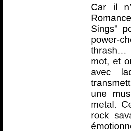
Car il n
Romance
Sings" po
power-ch
thrash… L
mot, et o
avec la
transmett
une musi
metal. C
rock sav
émotion