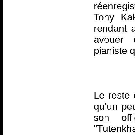
réenregis
Tony Kak
rendant ai
avouer 
Le reste 
qu’un peu
son off
"Tuten