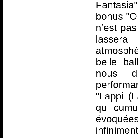
Fantasia
bonus "O
n’est pas
lasser
atmosphé
belle bal
nous dé
performan
"Lappi (
qui cumu
évoquée
infinime