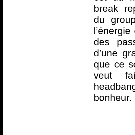
break re
du group
l’énergie
des pass
d’une gra
que ce so
veut fa
headbange