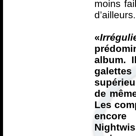
moins fai
d’ailleurs.
«
Irréguli
prédomin
album. I
galette
supérieu
de même 
Les comp
encore
Nightwis