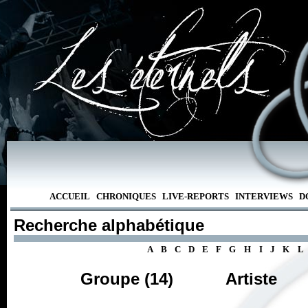
ACCUEIL
CHRONIQUES
LIVE-REPORTS
INTERVIEWS
D
Recherche alphabétique
A
B
C
D
E
F
G
H
I
J
K
L
Groupe (14)
Artiste