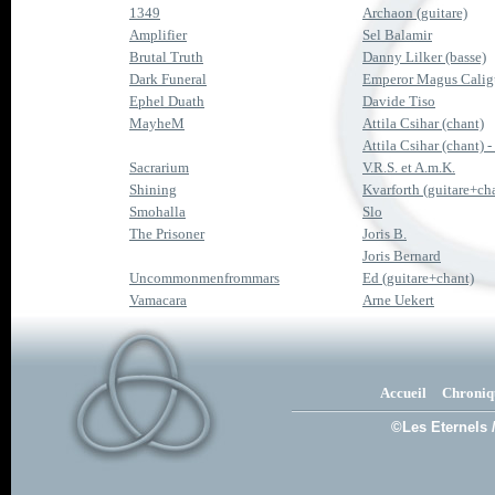
1349
Archaon (guitare)
Amplifier
Sel Balamir
Brutal Truth
Danny Lilker (basse)
Dark Funeral
Emperor Magus Caligu
Ephel Duath
Davide Tiso
MayheM
Attila Csihar (chant)
Attila Csihar (chant) -
Sacrarium
V.R.S. et A.m.K.
Shining
Kvarforth (guitare+chan
Smohalla
Slo
The Prisoner
Joris B.
Joris Bernard
Uncommonmenfrommars
Ed (guitare+chant)
Vamacara
Arne Uekert
Accueil
Chroniq
©Les Eternels 