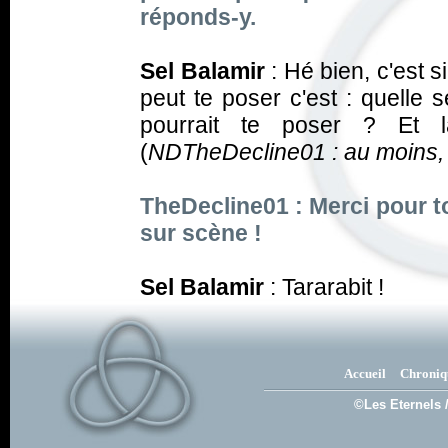
réponds-y.
Sel Balamir
:
Hé bien, c'est s
peut te poser c'est : quelle s
pourrait te poser ? Et l
(
NDTheDecline01 : au moins, ç
TheDecline01 : Merci pour t
sur scène !
Sel Balamir
:
Tararabit !
Accueil
Chroniq
©Les Eternels 