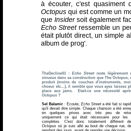
à écouter, c'est quasiment 
Octopus
qui est comme un mo
que
Insider
soit également faci
Echo Street
ressemble un peu 
était plutôt direct, un simple
album de prog'.
TheDecline01 :
Echo Street
reste légèrement 
sinueux dans sa construction que The Octopus,
produit (moins de couches d'instruments, mo
choeur etc...), il semble que vous ayez laissez p
place aux jams. Etait-ce une nécessité apr
Octopus
?
Sel Balamir
:
Ecoute,
Echo Street
a été fait si rap
qu'il devait être simple. Chaque chanson a été enre
en quelques prises avec très peu de retou
uniquement ce qui était nécessaire pour les 
complètes. C'est donc totalement différent 
Octopus
où je suis allé au bout de chaque rue, de
pendant des jours, avant de prendre une décision.