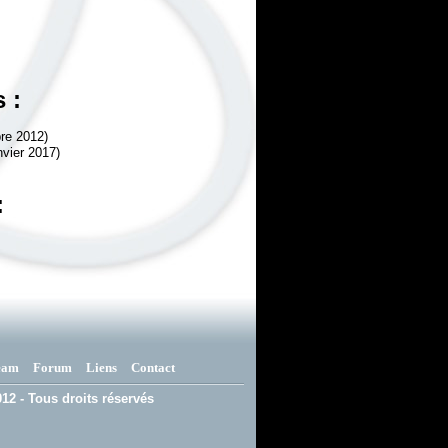
 :
re 2012)
nvier 2017)
:
eam
Forum
Liens
Contact
12 - Tous droits réservés