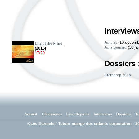
Interviews
Joris B.
(10 décemb
Life of the Mind
Joris Bernard
(30 ja
(2016)
17/20
Dossiers 
Eternotop 2016
Accueil
Chroniques
Live-Reports
Interviews
Dossiers
T
©Les Eternels / Totoro mange des enfants corporation - 20