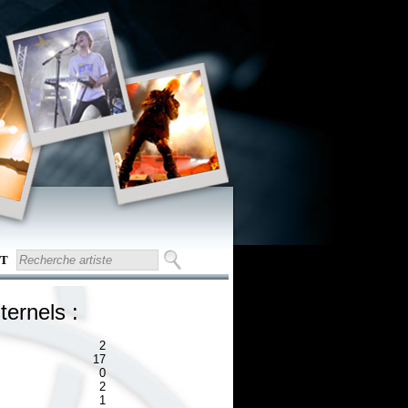
T
ternels :
2
17
0
2
1