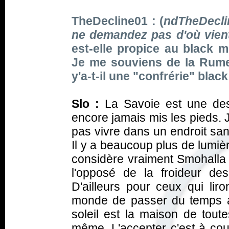
TheDecline01 : (
ndTheDeclin
ne demandez pas d'où vien
est-elle propice au black
Je me souviens de la Rume
y'a-t-il une "confrérie" blac
Slo :
La Savoie est une des
encore jamais mis les pieds. 
pas vivre dans un endroit san
Il y a beaucoup plus de lumiè
considère vraiment Smohalla
l'opposé de la froideur de
D'ailleurs pour ceux qui liro
monde de passer du temps au
soleil est la maison de toute
même. L'accepter c'est à co