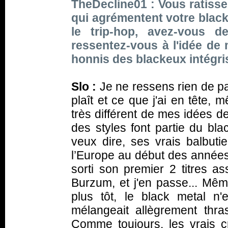
TheDecline01 : Vous ratiss
qui agrémentent votre black
le trip-hop, avez-vous 
ressentez-vous à l'idée de 
honnis des blackeux intégri
Slo :
Je ne ressens rien de par
plaît et ce que j'ai en tête, m
très différent de mes idées d
des styles font partie du bla
veux dire, ses vrais balbut
l’Europe au début des années 
sorti son premier 2 titres a
Burzum, et j'en passe... Mê
plus tôt, le black metal n'e
mélangeait allègrement thra
Comme toujours, les vrais cr