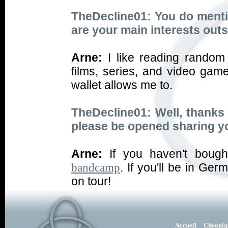
TheDecline01: You do ment
are your main interests out
Arne:
I like reading random
films, series, and video game
wallet allows me to.
TheDecline01: Well, thanks 
please be opened sharing y
Arne:
If you haven't boug
. If you'll be in Ge
bandcamp
on tour!
Accueil
Chroniq