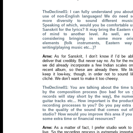
TheDecline01: I can fully understand you about
use of non-English languages! We do need 
more diversity to sound different musica
Speaking of which, would you be comfortable u
Sanskrit for the lyrics? It may bring the Eastern 
of mind to another level. As well, are
considering bringing in some more orie
elements (folk instruments, Eastern wa
writing/playing music etc...)?
Arne:
As for Sanskrit, I don’t know if I’d be ab
deliver that credibly. But never say no. As for the m
we did already incorporate a few Indian scales o
recent album, so these are already there. We lik
keep it low-key, though, in order not to sound l
cliché. We don’t want to make it too cheesy.
TheDecline01: You are talking about the time t
by the composition process (too bad for us 
records will stay short by the way), the nume
guitar tracks etc... How important is the produc
recording processes to you? Do you pay extra 
to the quality of the sound that comes out of
studio? How would you improve this area if you
some extra time or financial resources?
Arne:
As a matter of fact, I prefer studio work to
live. So the recording process is extremely importa