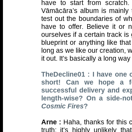
have to start from scratch
Vāmācāra’s album is mainly 
test out the boundaries of w
have to offer. Believe it or
ourselves if a certain track 
blueprint or anything like th
long as we like our creation, w
it out. It’s basically a long way 
TheDecline01 : I have one c
short! Can we hope a fol
successful delivery and ex
length-wise? On a side-no
Cosmic Fires
?
Arne :
Haha, thanks for this 
truth: it’s highly unlikely that