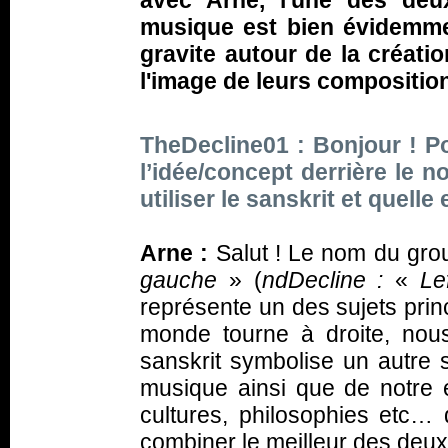
avec Arne, l'une des deu
musique est bien évidemme
gravite autour de la créati
l'image de leurs composition
TheDecline01 : Bonjour ! P
l’idée/concept derrière le
utiliser le sanskrit et quell
Arne :
Salut ! Le nom du gro
gauche
» (
ndDecline :
«
Le
représente un des sujets prin
monde tourne à droite, nous
sanskrit symbolise un autre s
musique ainsi que de notre es
cultures, philosophies etc… 
combiner le meilleur des deu