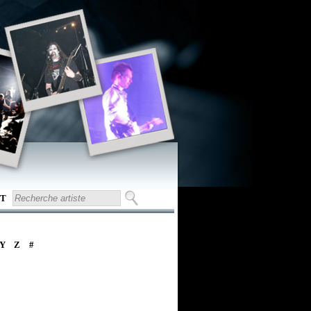
T
Y
Z
#