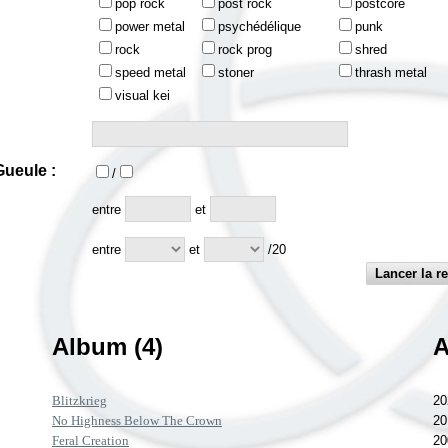
pop rock
post rock
postcore
power metal
psychédélique
punk
rock
rock prog
shred
speed metal
stoner
thrash metal
visual kei
ueule :
/
:
entre
et
entre
et
/20
Album (4)
A
Blitzkrieg
20
No Highness Below The Crown
20
Feral Creation
20