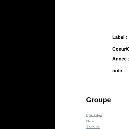
Label :
Coeur/G
Annee 
note :
Groupe
Blitzkrieg
Plöw
Thorium