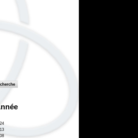
nnée
24
13
08