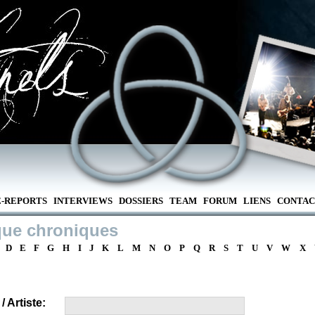
E-REPORTS
INTERVIEWS
DOSSIERS
TEAM
FORUM
LIENS
CONTAC
que chroniques
D
E
F
G
H
I
J
K
L
M
N
O
P
Q
R
S
T
U
V
W
X
 Artiste: