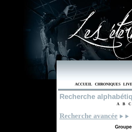
ACCUEIL
CHRONIQUES
LIV
Recherche alphabéti
A
B
C
Recherche avancée
Groupe /