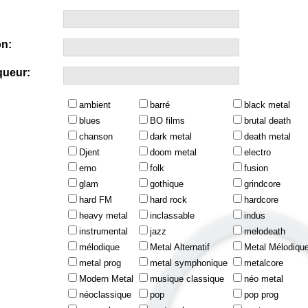
n:
queur:
ambient
barré
black metal
blues
BO films
brutal death
chanson
dark metal
death metal
Djent
doom metal
electro
emo
folk
fusion
glam
gothique
grindcore
hard FM
hard rock
hardcore
heavy metal
inclassable
indus
instrumental
jazz
melodeath
mélodique
Metal Alternatif
Metal Mélodiqu
metal prog
metal symphonique
metalcore
Modern Metal
musique classique
néo metal
néoclassique
pop
pop prog