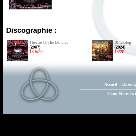
Discographie :
Theatre Of The Damned
Blitzkrieg
(2007)
(2024)
13.5/20
13/20
Accueil
Chroniq
©Les Eternels 