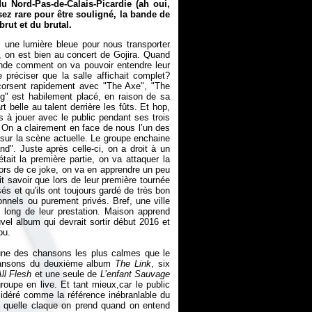
du Nord-Pas-de-Calais-Picardie (ah oui,
sez rare pour être souligné, la bande de
rut et du brutal.
une lumière bleue pour nous transporter
e, on est bien au concert de Gojira. Quand
ande comment on va pouvoir entendre leur
 préciser que la salle affichait complet?
orsent rapidement avec "The Axe", "The
g" est habilement placé, en raison de sa
rt belle au talent derrière les fûts. Et hop,
s à jouer avec le public pendant ses trois
é. On a clairement en face de nous l’un des
s sur la scène actuelle. Le groupe enchaine
d". Juste après celle-ci, on a droit à un
était la première partie, on va attaquer la
rs de ce joke, on va en apprendre un peu
it savoir que lors de leur première tournée
ssés et qu'ils ont toujours gardé de très bon
onnels ou purement privés. Bref, une ville
u long de leur prestation. Maison apprend
vel album qui devrait sortir début 2016 et
ou.
une des chansons les plus calmes que le
chansons du deuxième album
The Link
, six
ll Flesh
et une seule de
L’enfant Sauvage
roupe en live. Et tant mieux,car le public
nsidéré comme la référence inébranlable du
, quelle claque on prend quand on entend