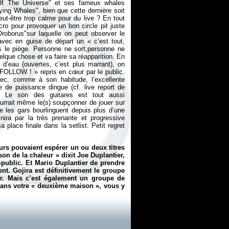
 Of The Universe" et ses fameux whales
ying Whales", bien que cette dernière soit
t-être trop calme pour du live ? En tout
cro pour provoquer un bon circle pit juste
Oroborus"sur laquelle on peut observer le
, avec en guise de départ un «
c’est tout,
s le piège. Personne ne sort,personne ne
lque chose et va faire sa réapparition. En
 d’eau (ouvertes, c’est plus marrant), on
 FOLLOW ! » repris en cœur par le public.
vec, comme à son habitude, l’excellente
e de puissance dingue (cf. live report de
. Le son des guitares est tout aussi
urrait même le(s) soupçonner de jouer sur
ue les gars bourlinguent depuis plus d’une
nira par la très prenante et progressive
place finale dans la setlist. Petit regret
urs pouvaient espérer un ou deux titres
son de la chaleur
» dixit Joe Duplantier,
e-public. Et Mario Duplantier de prendre
t. Gojira est définitivement le groupe
ler. Mais c’est également un groupe de
ans votre «
deuxième maison
», vous y