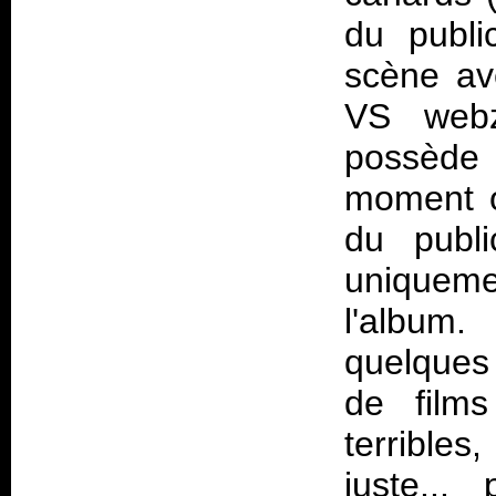
du publi
scène av
VS webzi
possède 
moment o
du publi
uniquemen
l'album
quelques 
de film
terribles
juste...