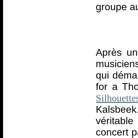
Après un
musicien
qui démar
for a Tho
Silhouette
Kalsbee
véritabl
concert p