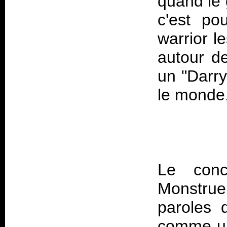
quand le 
c'est po
warrior l
autour de
un "Darry
Le conc
Monstrueu
paroles 
comme un