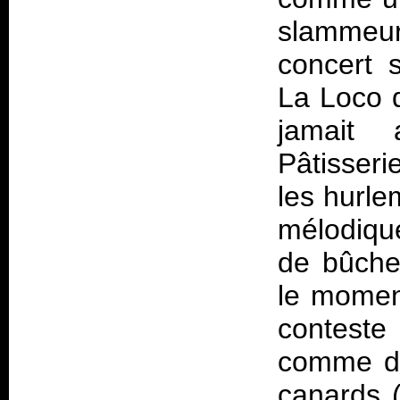
slammeurs
concert s
La Loco d
jamait 
Pâtisser
les hurle
mélodique
de bûche
le momen
conteste
comme de
canards (