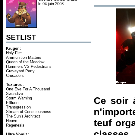
le 04 juin 2008
SETLIST
Kruger
:
Holy Fire
Ammunition Matters
Queen of the Meadow
Hummers VS Pedestrians
Graveyard Party
Crusaders
Textures
:
One Eye For A Thousand
Swandive
Ce soir 
Storm Warning
Effluent
Transgression
n'import
Stream of Consciousness
The Sun's Architect
teuf org
Heave
Regenesis
classes
Ultra Vomit
: