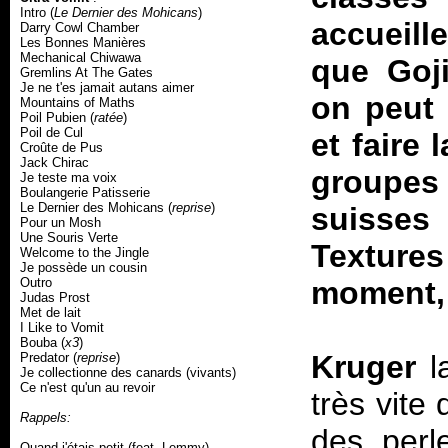
Intro (
Le Dernier des Mohicans
)
accueill
Darry Cowl Chamber
Les Bonnes Manières
Mechanical Chiwawa
que Goji
Gremlins At The Gates
Je ne t'es jamait autans aimer
on peut 
Mountains of Maths
Poil Pubien (
ratée
)
Poil de Cul
et faire 
Croûte de Pus
Jack Chirac
groupes 
Je teste ma voix
Boulangerie Patisserie
Le Dernier des Mohicans (
reprise
)
suisses
Pour un Mosh
Une Souris Verte
Texture
Welcome to the Jingle
Je possède un cousin
Outro
moment, U
Judas Prost
Met de lait
I Like to Vomit
Bouba (
x3
)
Kruger
la
Predator (
reprise
)
Je collectionne des canards (vivants)
Ce n'est qu'un au revoir
très vite
Rappels:
des perl
Quand j'étais petit (feat. Lemmy)