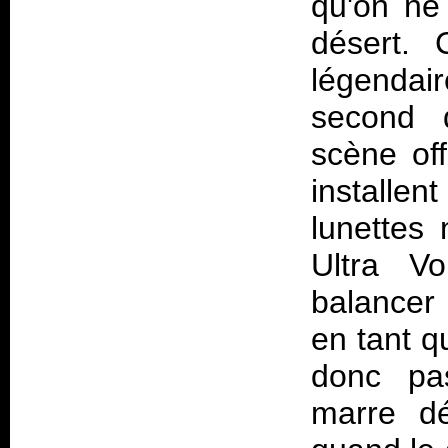
qu'on ne
désert. 
légendai
second 
scène off
installen
lunettes
Ultra V
balancer
en tant q
donc pa
marre déj