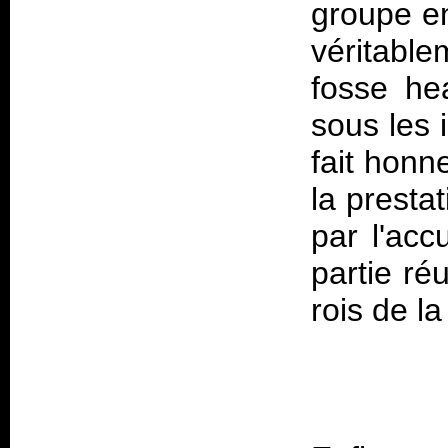
groupe en
véritabl
fosse he
sous les 
fait honn
la presta
par l'acc
partie ré