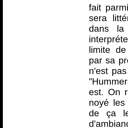
fait parm
sera lit
dans la
interpré
limite d
par sa pr
n'est pas
"Hummers
est. On 
noyé les 
de ça l
d'ambian