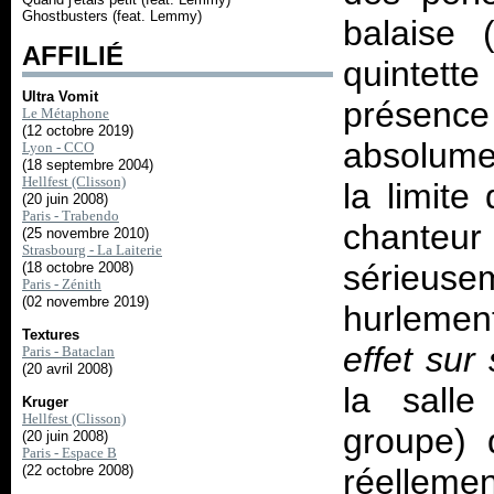
Ghostbusters (feat. Lemmy)
balaise 
AFFILIÉ
quintett
Ultra Vomit
présence
Le Métaphone
(12 octobre 2019)
absolume
Lyon - CCO
(18 septembre 2004)
Hellfest (Clisson)
la limite
(20 juin 2008)
Paris - Trabendo
chante
(25 novembre 2010)
Strasbourg - La Laiterie
sérieuse
(18 octobre 2008)
Paris - Zénith
(02 novembre 2019)
hurlemen
Textures
effet sur
Paris - Bataclan
(20 avril 2008)
la sall
Kruger
Hellfest (Clisson)
groupe) 
(20 juin 2008)
Paris - Espace B
(22 octobre 2008)
réellemen