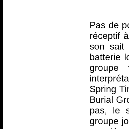
Pas de po
réceptif 
son sait
batterie 
groupe 
interprét
Spring T
Burial G
pas, le 
groupe jo