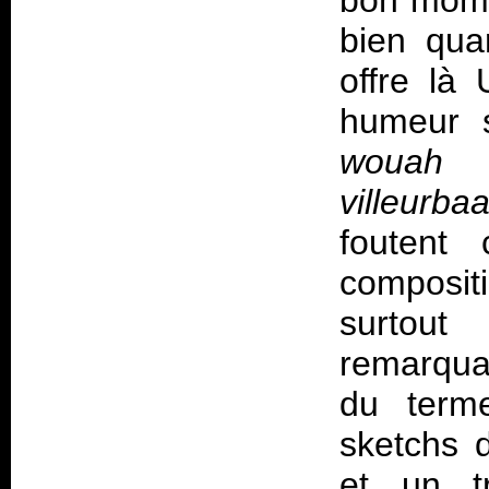
bon momen
bien qua
offre là
humeur s
wouah c
villeurb
foutent
compositi
surtou
remarqua
du terme
sketchs d
et un t