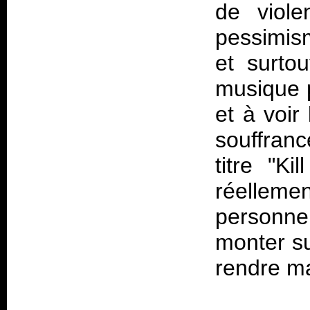
de viole
pessimis
et surto
musique p
et à voir
souffranc
titre "Ki
réellem
personne,
monter su