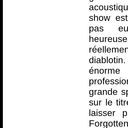
acoustiq
show est
pas eu
heureuse
réellemen
diablotin
énorme 
professio
grande s
sur le ti
laisser 