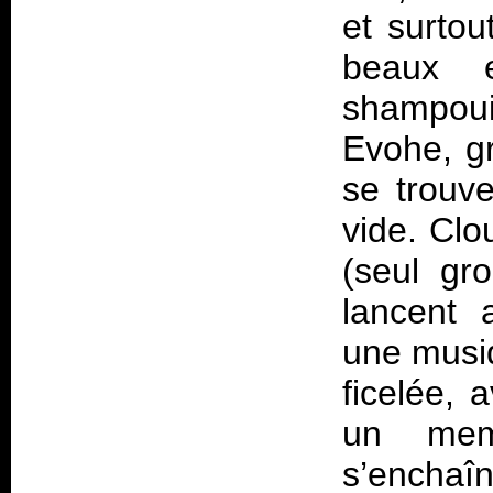
et surtou
beaux e
shampoui
Evohe, g
se trouv
vide. Clo
(seul gr
lancent 
une musiq
ficelée, 
un mem
s’ench