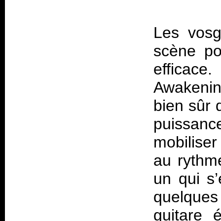
Les vosg
scène po
efficace.
Awakening
bien sûr 
puissanc
mobiliser
au rythm
un qui s’
quelques 
guitare 