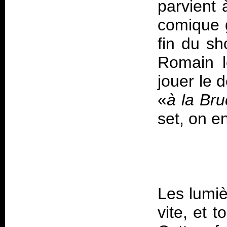
parvient 
comique g
fin du sh
Romain l
jouer le 
«
à la Br
Les lumiè
vite, et 