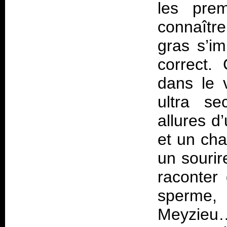
les pre
connaître
gras s’i
correct.
dans le 
ultra s
allures d
et un cha
un souri
raconter 
sperme,
Meyzieu…