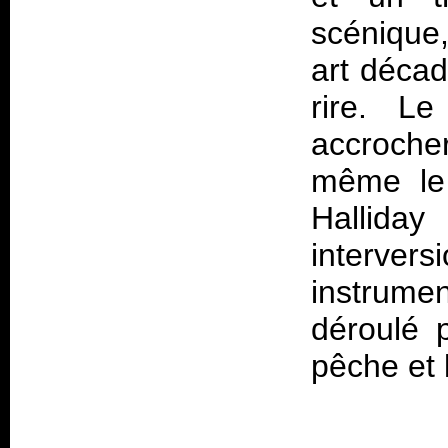
scénique,
art décad
rire. L
accrocher
même le 
Hallida
interv
instrume
déroulé 