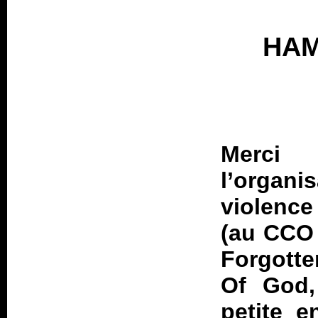
HAM
Merci
l’organi
violenc
(au CCO 
Forgotte
Of God,
petite e