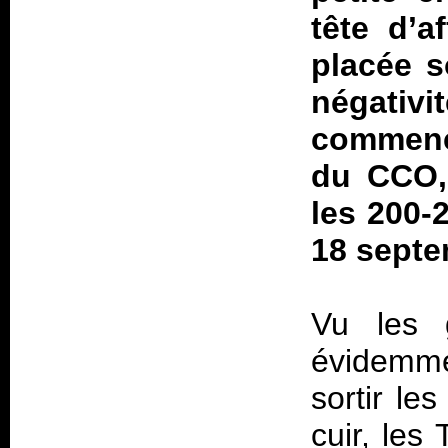
tête d’a
placée s
négativi
commence
du CCO,
les 200-
18 septe
Vu les g
évidemm
sortir le
cuir, les