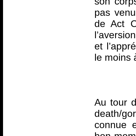
son corp
pas venu
de Act O
l’aversio
et l’appr
Au tour d
death/go
connue e