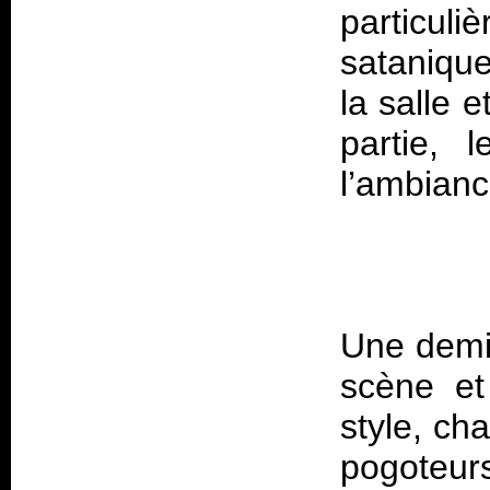
particul
sataniqu
la salle 
partie, 
Une demi-
scène et
style, ch
pogoteur