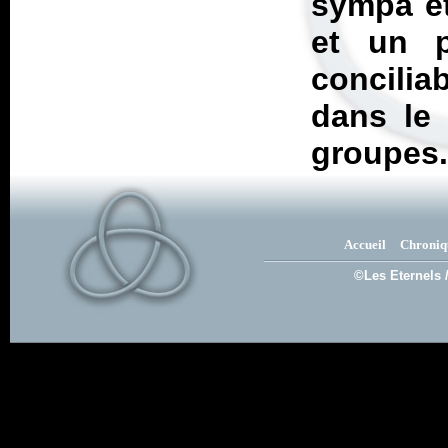
sympa et
et un p
concili
dans le 
groupes
Accueil
Chroniq
©Les Eternels 