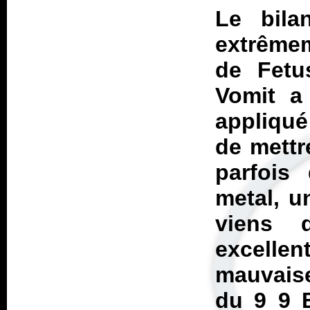
Le bila
extrêmem
de Fetu
Vomit a
appliqué
de mettr
parfois 
metal, u
viens d
excellent
mauvaise
du 9 9 B