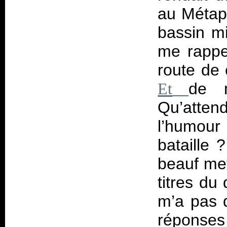
au Métaph
bassin mi
me rappel
route de 
de m
Et
Qu’atten
l’humour
bataille 
beauf met
titres du
m’a pas d
réponses 