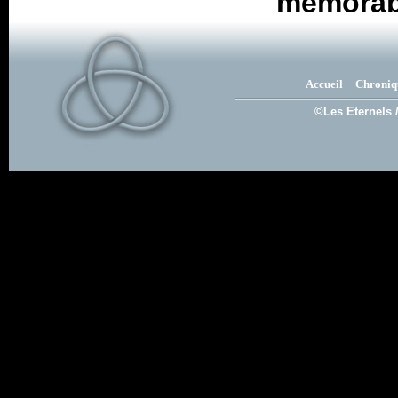
mémorab
Accueil
Chroniq
©Les Eternels 