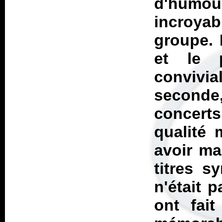
d'humou
incroya
groupe. 
et le 
convivi
second
concerts
qualité 
avoir ma
titres s
n'était p
ont fait