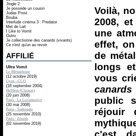
Jingle 2
Voilà, n
Je possède un cousin
Judas Prost
Bouba
2008, et
Interlude cinéma 3 : Predator
Met de Lait
une atmo
I Like to Vomit
Outro
Je collectionne des canards (vivants)
effet, o
Ce n'est qu'un au revoir
de métal
AFFILIÉ
longs et
Ultra Vomit
Le Métaphone
vous cri
(12 octobre 2019)
Lyon - CCO
(18 septembre 2004)
canards 
Hellfest (Clisson)
(20 juin 2008)
public 
Paris - La Locomotive
(30 mai 2008)
réjouir
Paris - Trabendo
(25 novembre 2010)
Paris - Zénith
mythiqu
(02 novembre 2019)
c'est d