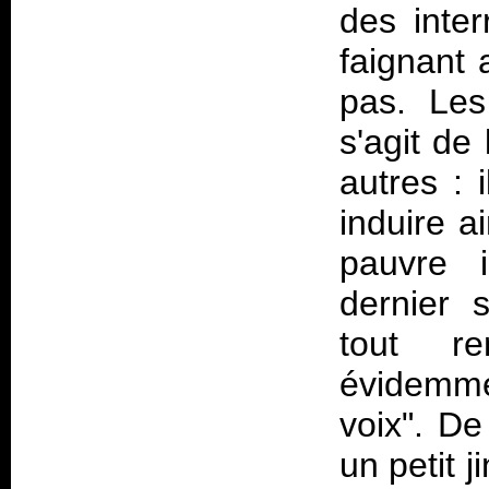
des inter
faignant
pas. Les
s'agit de
autres : 
induire a
pauvre i
dernier 
tout r
évidemme
voix". De
un petit j