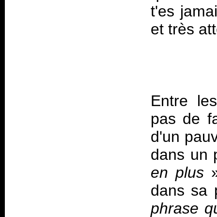
t'es jama
Entre le
pas de fa
d'un pauv
dans un p
en plus
dans sa 
phrase qu