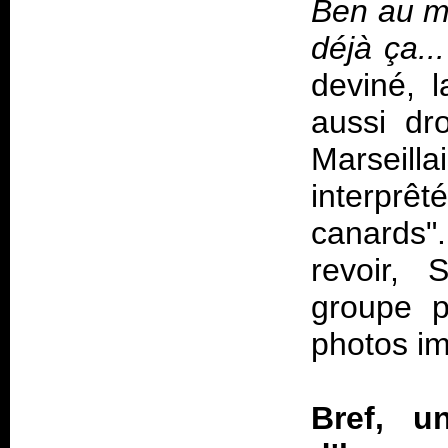
Ben au mo
déjà ça..
deviné, 
aussi dr
Marseil
interprêt
canards"
revoir, 
groupe p
photos im
Bref, u