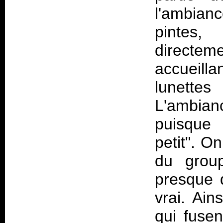
l'ambian
pintes
directe
accueil
lunettes
L'ambian
puisque 
petit". O
du group
presque 
vrai. Ain
qui fuse