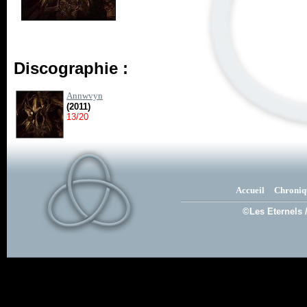
Discographie :
Annwvyn
(2011)
13/20
Accueil
Chroniq
©Les Eternels 