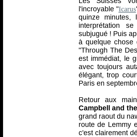
Les Suisses von
l'incroyable "
Icarus
quinze minutes, 
interprétation s
subjugué ! Puis apr
à quelque chose 
"Through The Des
est immédiat, le 
avec toujours aut
élégant, trop cou
Paris en septembr
Retour aux mains
Campbell and th
grand raout du na
route de Lemmy en
c'est clairement d