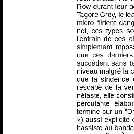
Row durant leur pé
Tagore Grey, le l
micro flirtent da
net, ces types s
l'entrain de ces c
simplement imposs
que ces derniers
succèdent sans te
niveau malgré la c
que la stridence
rescapé de la ver
néfaste, elle const
percutante élabo
termine sur un "D
») aussi explicite
bassiste au banda