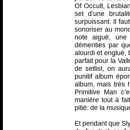
Of Occult, Lesbian
set d’une brutal
surpuissant. Il fa
sonoriser au mon
note aiguë, une 
démenties par que
alourdi et englué, 
parfait pour la Val
de setlist, on au
punitif album épo
album, mais très
Primitive Man c’e
manière tout à fa
pitié: de la musiq
Et pendant que Sly