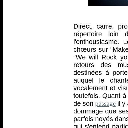
Direct, carré, pr
répertoire loin
l'enthousiasme. 
chœurs sur "Make
"We will Rock you
retours des musi
destinées à port
auquel le chante
vocalement et visu
toutefois. Quant à
de son
il y
passage
dommage que ses p
parfois noyés dan
qui s'entend parti