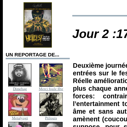
Jour 2 :1
UN REPORTAGE DE...
Deuxième journée
entrées sur le fe
Réelle améliorati
plus chaque anné
Dimebag
Merci foule fête
forces: contra
l’entertainment 
âme et sans autr
amènent (coucou 
Metalyogi
Ptilouis
suppose, pour su