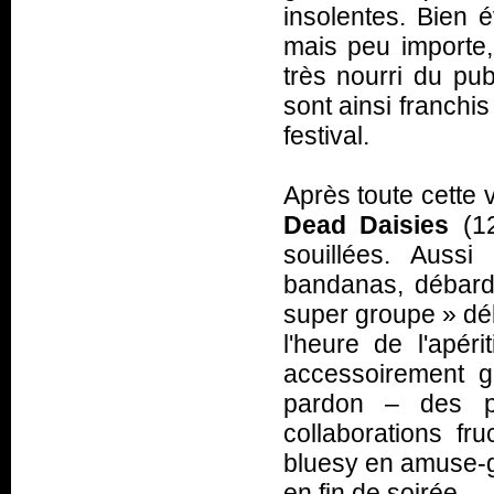
insolentes. Bien 
mais peu importe,
très nourri du pub
sont ainsi franchis
festival.
Après toute cette 
Dead Daisies
(12
souillées. Auss
bandanas, débard
super groupe
» dé
l'heure de l'apér
accessoirement g
pardon – des po
collaborations fr
bluesy en amuse-g
en fin de soirée.