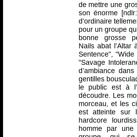
de mettre une gross
son énorme [ndlr:
d’ordinaire tellem
pour un groupe qu
bonne grosse pen
Nails abat l’Alta
Sentence", "Wide
"Savage Intoleran
d’ambiance dans 
gentilles bousculad
le public est à 
découdre. Les mosh
morceau, et les ci
est atteinte sur 
hardcore lourdis
homme par une A
groupe, qui se