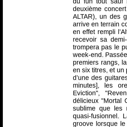
du fun tout sauf 
deuxième concert 
ALTAR), un des gr
arrive en terrain 
en effet rempli l’
recevoir sa dem
trompera pas le pu
week-end. Passée u
premiers rangs, la
en six titres, et un
d’une des guitare
minutes], les ore
Eviction", "Reve
délicieux "Mortal
sublime que les 
quasi-fusionnel. 
groove lorsque le 