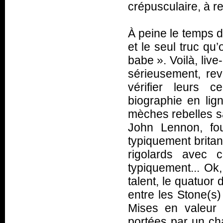
crépusculaire, à r
À peine le temps d
et le seul truc qu
babe
». Voilà, liv
sérieusement, re
vérifier leurs 
biographie en lign
mèches rebelles sa
John Lennon, fou
typiquement britan
rigolards avec 
typiquement... Ok
talent, le quatuor
entre les Stone(s)
Mises en valeur 
portées par un cha