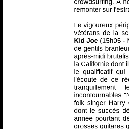
crowdsurfing. À n
remonter sur l'estr
Le vigoureux périp
vétérans de la s
Kid Joe
(15h05 - M
de gentils branleu
après-midi brutalis
la Californie dont i
le qualificatif qu
l'écoute de ce r
tranquillement
incontournables "N
folk singer Harry
dont le succès dél
année pourtant d
grosses guitares q