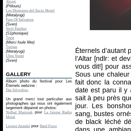
Alcest
(Ptilouis)
Los Disitentes del Sucio Motel
(Metalyogi)
Pain Of Salvation
(Sven)
Steel Panther
(S1phonique)
Trust
(Merci foule fête)
Turisas
Éternels d’autant 
(Metalyogi)
Ultra Vomit
l’Altar [ndlr: et 
(Sven)
vous dit!] pour as
Sous une chaleur
GALLERY
fait donc la conn
Album photo du festival pour Les
Éternels webzine :
date est paru il 
Das Silverfoto
sait à peu près qu
Un grand merci tout particulier aux
photographes qui nous ont également
jour. Les bonsh
largement dépanné en photos:
sang, bustes ornés
Nidhal Marzouk
pour
La Grosse Radio
Metal
de black léché dém
Leonor Ananké
pour
Hard Force
dans une ambianc