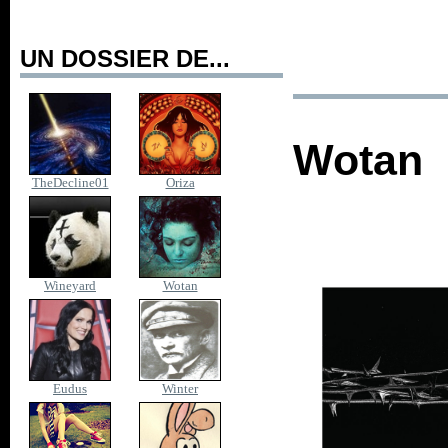
UN DOSSIER DE...
Wotan
TheDecline01
Oriza
Wineyard
Wotan
Eudus
Winter