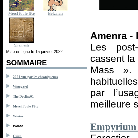
Merci foule fête
Belzaran
Amenra - 
Les post-
Shamash
Mise en ligne le 15 janvier 2022
cassent la
SOMMAIRE
Mass
».
2021 vue par les chroniqueurs
habituelle
Wineyard
par l’us
The Decline01
meilleure 
Merci Foule Fête
Winter
Empyrium -
Wotan
Oriza