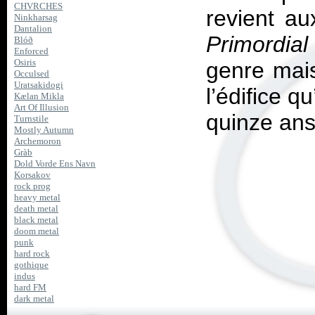
CHVRCHES
revient au
Ninkharsag
Dantalion
Primordial
Blóð
Enforced
Osiris
genre mais
Occulsed
Uratsakidogi
l’édifice q
Kælan Mikla
Art Of Illusion
quinze ans
Turnstile
Mostly Autumn
Archemoron
Gràb
Dold Vorde Ens Navn
Korsakov
rock prog
heavy metal
death metal
black metal
doom metal
punk
hard rock
gothique
indus
hard FM
dark metal