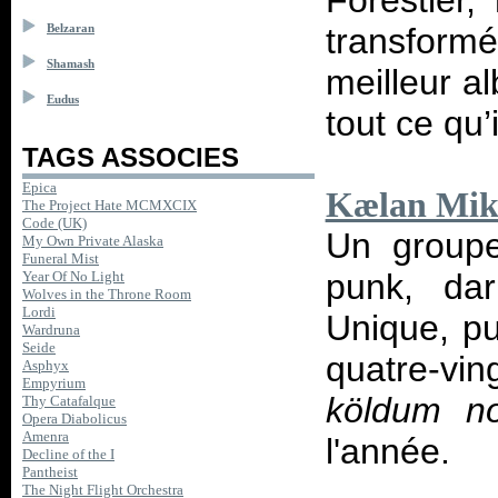
Forestier,
transfor
Belzaran
Shamash
meilleur a
Eudus
tout ce qu’
TAGS ASSOCIES
Epica
Kælan Mikl
The Project Hate MCMXCIX
Code (UK)
Un groupe
My Own Private Alaska
Funeral Mist
punk, dar
Year Of No Light
Wolves in the Throne Room
Lordi
Unique, p
Wardruna
Seide
quatre-vin
Asphyx
Empyrium
köldum no
Thy Catafalque
Opera Diabolicus
Amenra
l'année.
Decline of the I
Pantheist
The Night Flight Orchestra