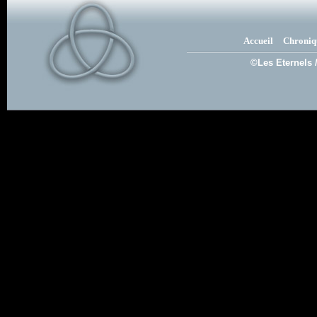
Accueil
Chroniq
©Les Eternels 