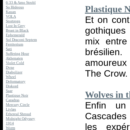
6:33 & Arno Strobl
Plastique N
So Hideous
Kauan
VOLA
Et on con
Stortregn
Lost In Grey
gothiques
Beast in Black
Ephemerald
mix entre
Sol Draconi Septem
Ferriterium
brésilien
Sati
Suffering Hour
Akhenaten
amoureux d
Violet Cold
Dvne
The Crow.
Diabolizer
Wheel
Deformatory
Diskord
Saar
Wolves in 
Plastique Noir
Caradras
Enfin un
Mercury Circle
Livløs
Cascades q
Ethereal Shroud
Midnight Odyssey
1914
les expér
Worm