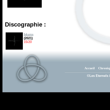
Discographie :
Iskuros
(2021)
15/20
Accueil
Chroniq
©Les Eternels 