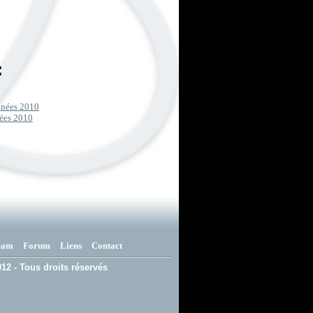
:
années 2010
nées 2010
eam
Forum
Liens
Contact
12 - Tous droits réservés