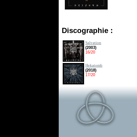
Discographie :
Salvation
(2003)
16/20
Hekatomb
(2018)
17/20