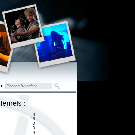
T
ternels :
4
16
0
0
4