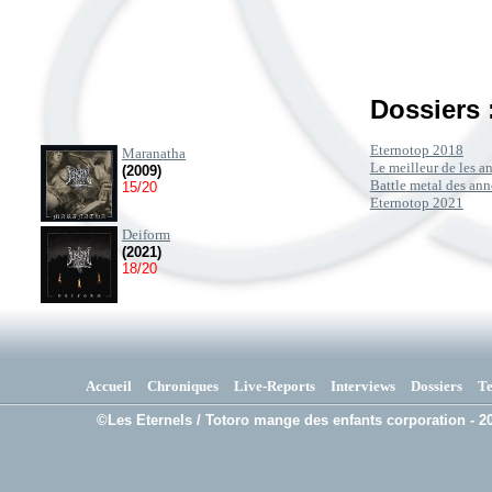
Dossiers 
Eternotop 2018
Maranatha
Le meilleur de les 
(2009)
Battle metal des an
15/20
Eternotop 2021
Deiform
(2021)
18/20
Accueil
Chroniques
Live-Reports
Interviews
Dossiers
T
©Les Eternels / Totoro mange des enfants corporation - 20