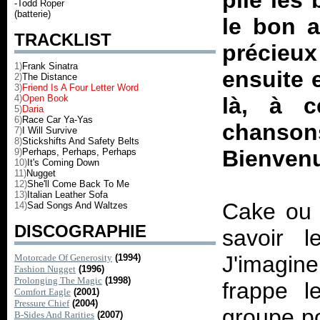
pile les
-Todd Roper
(batterie)
le bon 
TRACKLIST
précieux 
1)
Frank Sinatra
ensuite 
2)
The Distance
3)
Friend Is A Four Letter Word
4)
Open Book
là, à c
5)
Daria
6)
Race Car Ya-Yas
chanson
7)
I Will Survive
8)
Stickshifts And Safety Belts
Bienvenu
9)
Perhaps, Perhaps, Perhaps
10)
It's Coming Down
11)
Nugget
12)
She'll Come Back To Me
13)
Italian Leather Sofa
Cake ou l
14)
Sad Songs And Waltzes
DISCOGRAPHIE
savoir 
J'imagine
Motorcade Of Generosity
(1994)
Fashion Nugget
(1996)
Prolonging The Magic
(1998)
frappe l
Comfort Eagle
(2001)
Pressure Chief
(2004)
groupe po
B-Sides And Rarities
(2007)