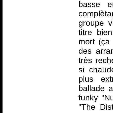
basse e
complèta
groupe vi
titre bie
mort (ça 
des arra
très rech
si chaud
plus ex
ballade 
funky "N
"The Dist