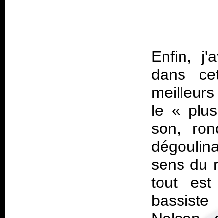
Enfin, j'
dans ce
meilleurs
le « plu
son, ron
dégoulin
sens du r
tout est
bassiste