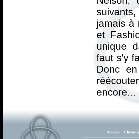
Nelson, 
suivants,
jamais à 
et
Fashi
unique d
faut s'y f
Donc en 
réécout
encore...
Accueil
Chroniq