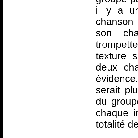
il y a u
chanson 
son cha
trompett
texture 
deux ch
évidence
serait p
du groupe
chaque i