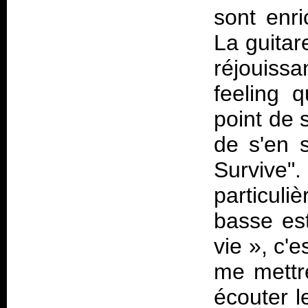
sont enri
La guitar
réjouissa
feeling q
point de 
de s'en s
Survive".
particul
basse es
vie », c'
me mettre
écouter l