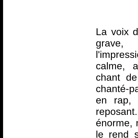
La voix 
grave, 
l'impres
calme, a
chant de
chanté-pa
en rap,
reposant
énorme, m
le rend s