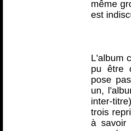
même grou
L'album c
pu être 
pose pas
un, l'alb
inter-tit
trois rep
à savoir 