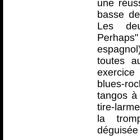
une réuss
basse de 
Les deu
Perhaps"
espagnol
toutes a
exercice 
blues-r
tangos à
tire-larm
la trom