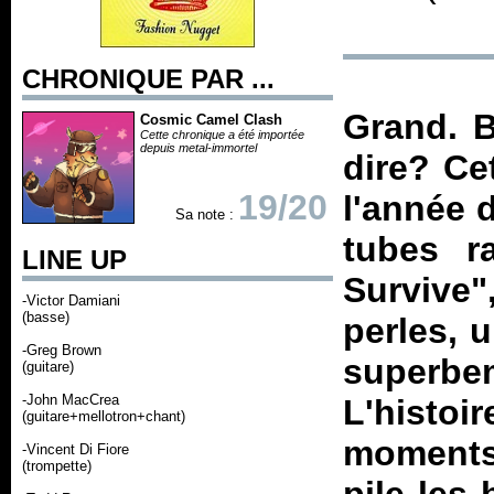
CHRONIQUE PAR ...
Grand. B
Cosmic Camel Clash
Cette chronique a été importée
depuis metal-immortel
dire? Ce
19/20
l'année d
Sa note :
tubes r
LINE UP
Survive"
-Victor Damiani
(basse)
perles, 
-Greg Brown
superb
(guitare)
-John MacCrea
L'histoi
(guitare+mellotron+chant)
moment
-Vincent Di Fiore
(trompette)