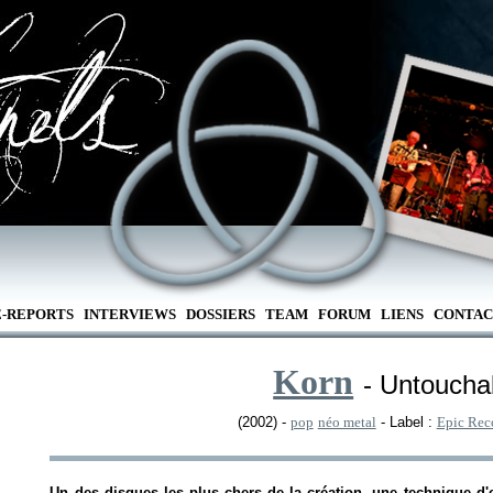
E-REPORTS
INTERVIEWS
DOSSIERS
TEAM
FORUM
LIENS
CONTAC
Korn
- Untoucha
(2002) -
pop
néo metal
- Label :
Epic Rec
Un des disques les plus chers de la création, une technique d'