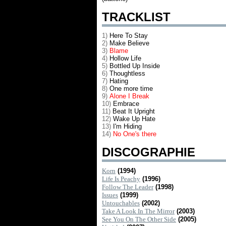
TRACKLIST
1)
Here To Stay
2)
Make Believe
3)
Blame
4)
Hollow Life
5)
Bottled Up Inside
6)
Thoughtless
7)
Hating
8)
One more time
9)
Alone I Break
10)
Embrace
11)
Beat It Upright
12)
Wake Up Hate
13)
I'm Hiding
14)
No One's there
DISCOGRAPHIE
Korn
(1994)
Life Is Peachy
(1996)
Follow The Leader
(1998)
Issues
(1999)
Untouchables
(2002)
Take A Look In The Mirror
(2003)
See You On The Other Side
(2005)