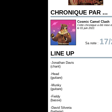
CHRONIQUE PAR ...
Cosmic Camel Clash
Cette chronique a été mise e
le 01 juin 2021
17/
Sa note :
LINE UP
-Jonathan Davis
(chant)
-Head
(guitare)
-Munky
(guitare)
-Fieldy
(basse)
-David Silveria
(batterie)