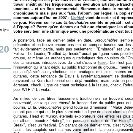
travail inédit sur les fréquences, une évolution artistique franc
unanime... et un flop commercial. Bienvenue dans le monde 
chroniqueurs mais pas aux fans, l'album par lequel la pop est
sommes aujourd'hui en 2007 :
Untitled
vient de sortir et il repré
ce jour. Revenir sur le cas
Untouchables
semble impératif : cet a
à l'époque? Parce qu'en dehors du fait que chroniquer les alb
n ligne
votre serviteur, une chronique avec une problématique c'est tout 
A posteriori, face au dernier bébé en date,
Untouchables
semble 
présentes et on trouve encore pas mal de compos basées sur des ri
20
fait évidemment partie, mais pas seulement : "Embrace" est une b
Follow The Leader
, "Bottled Up Inside" aurait pu figurer sans prob
groupe, et même les arabesques guitaristiques des couplets de "On
des ambiances introspectives du chef-d'œuvre
Issues
. Ce n'est pas
l'innovation qui a tant déplu au public traditionnel du groupe... même si
qui a déjà viré au synthétique, ces bruitages multiples insérés e
guitares, cette tendance de Davis à systématiquement se doubler 
renvoient au Korn traditionnel sont déjà modifiés, mais juste un peu,
écrasant, check. Ligne de chant technique à la
Issues
, check. Refr
pop, WTF ?! Et voilà...
Au milieu de ces titres faussement traditionnels se trouvent ceu
nouveauté, ceux qui ont énervé la frange dure du public pour qui
bourrin. Et là,
Untouchables
prend toute sa dimension : "Make Believ
ne sait pas ce qui est le plus zarbi entre la ligne de chant alambiqu
guitares. Head et Munky, éternels explorateurs des effets les plus
cet album : écoutez "Hating", les passages calmes de "I'm Hiding" o
Break", c'est un festival. En parlant de ce dernier titre, c'est typ
haut : les couplets sont calmes voire ambient, la seule agressivit