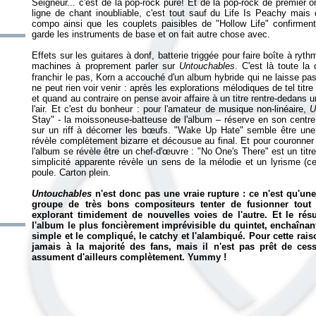
Seigneur... c'est de la pop-rock pure! Et de la pop-rock de premier o
ligne de chant inoubliable, c'est tout sauf du
Life Is Peachy
mais c
compo ainsi que les couplets paisibles de "Hollow Life" confirmen
garde les instruments de base et on fait autre chose avec.
Effets sur les guitares à donf, batterie triggée pour faire boîte à ryth
machines à proprement parler sur
Untouchables
. C'est là toute la
franchir le pas, Korn a accouché d'un album hybride qui ne laisse pas 
ne peut rien voir venir : après les explorations mélodiques de tel titre
et quand au contraire on pense avoir affaire à un titre rentre-dedans 
l'air. Et c'est du bonheur : pour l'amateur de musique non-linéaire,
U
Stay" - la moissoneuse-batteuse de l'album – réserve en son centre
sur un riff à décorner les bœufs. "Wake Up Hate" semble être une
révèle complètement bizarre et décousue au final. Et pour couronner l
l'album se révèle être un chef-d'œuvre : "No One's There" est un titre
simplicité apparente révèle un sens de la mélodie et un lyrisme (cet
poule. Carton plein.
Untouchables
n'est donc pas une vraie rupture : ce n'est qu'u
groupe de très bons compositeurs tenter de fusionner tout c
explorant timidement de nouvelles voies de l'autre. Et le rés
l'album le plus foncièrement imprévisible du quintet, enchaînant
simple et le compliqué, le catchy et l'alambiqué. Pour cette rais
jamais à la majorité des fans, mais il n'est pas prêt de cesse
assument d'ailleurs complètement. Yummy !