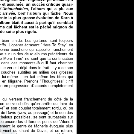
he et assumée, un succès critique quasi-
d'
Untouchables
, l'album qui a plu aux
 arrivée, bref l'album qui fâche. Nous
sente la plus grosse évolution de Korn à
lbum était-il aussi à part qu'il semblait
ums qui fâchent est le péché mignon de
de suite plus rigolo.
bien timide. Les guitares sont toujours
ffs. L'opener écrasant "Here To Stay" en
onne boucherie qui rappelle franchement
lème sur un des deux albums précédents du
e More Time" ne sont que la continuation
 dans ces moments-là qu'il faut chercher
 le ver est déjà dans le fruit. Il y a ce son
n couches subtiles au milieu des grosses
lui-même... en fait même les titres qui
 en filigrane. Prenons "Thoughtless" : riff
ain en progression d'accords complètement
x qui versent franchement du côté de la
 on se vend dès qu'on arrête du faire du
e" et son couplet totalement tordu, où on
ée de Davis (wow, au passage) et le son des
 chelous possibles, se sont surpassés sur
u encore les différents ponts de "Alone I
iquement le genre de fâcherie évoquée plus
é vient du chant de Davis, et ce refrain,