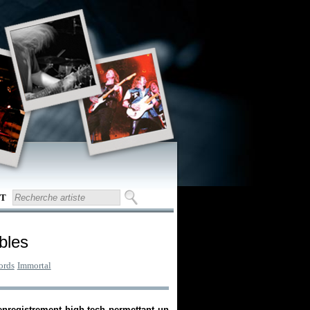
T
bles
ords
Immortal
enregistrement high-tech permettant un