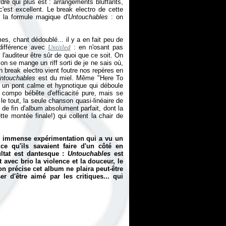
rdre qui plus est : arrangements bluffants,
'est excellent. Le break electro de cette
t la formule magique d'
Untouchables
: on
mes, chant dédoublé... il y a en fait peu de
 différence avec
Untitled
: en n'osant pas
l'auditeur être sûr de quoi que ce soit. On
 on se mange un riff sorti de je ne sais où,
un break electro vient foutre nos repères en
ntouchables
est du miel. Même "Here To
 un pont calme et hypnotique qui déboule
 compo bébête d'efficacité pure, mais se
e tout, la seule chanson quasi-linéaire de
 de fin d'album absolument parfait, dont la
te montée finale!) qui collent la chair de
ne immense expérimentation qui a vu un
e qu'ils savaient faire d'un côté en
ultat est dantesque :
Untouchables
est
 avec brio la violence et la douceur, le
on précise cet album ne plaira peut-être
r d'être aimé par les critiques... qui