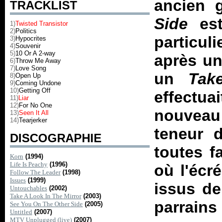
ancien 
TRACKLIST
Side
est
1)
Twisted Transistor
2)
Politics
particul
3)
Hypocrites
4)
Souvenir
5)
10 Or A 2-way
après u
6)
Throw Me Away
7)
Love Song
un
Tak
8)
Open Up
9)
Coming Undone
10)
Getting Off
effectua
11)
Liar
12)
For No One
nouveau
13)
Seen It All
14)
Tearjerker
teneur 
DISCOGRAPHIE
toutes f
Korn
(1994)
Life Is Peachy
(1996)
où l'écr
Follow The Leader
(1998)
Issues
(1999)
issus de
Untouchables
(2002)
Take A Look In The Mirror
(2003)
parrains
See You On The Other Side
(2005)
Untitled
(2007)
MTV Unplugged (live)
(2007)