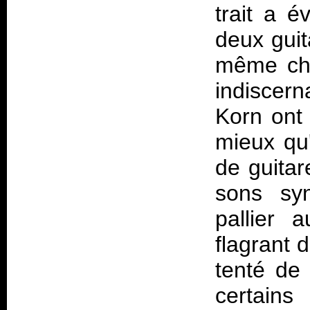
trait a é
deux guit
même cho
indiscern
Korn ont
mieux qu'
de guitar
sons syn
pallier 
flagrant 
tenté de 
certains