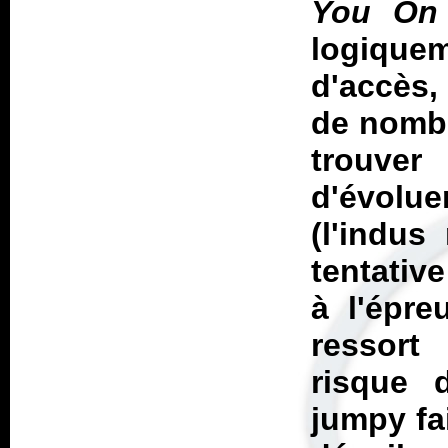
You On 
logiqu
d'accès,
de nombr
trouver
d'évolu
(l'indus
tentativ
à l'épre
ressort
risque 
jumpy fa