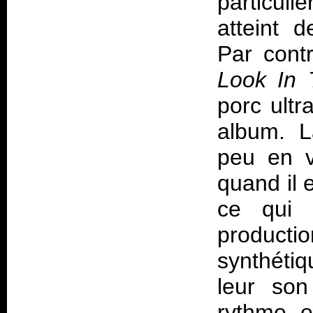
particul
atteint 
Par cont
Look In 
porc ultr
album. L
peu en v
quand il 
ce qui c
product
synthéti
leur son
rythme, e