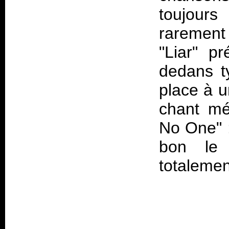
toujour
rarement
"Liar" pr
dedans t
place à u
chant mé
No One" :
bon le 