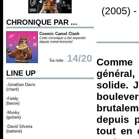
(2005) 
CHRONIQUE PAR ...
Cosmic Camel Clash
Cette chronique a été importée
depuis metal-immortel
14/20
Comme 
Sa note :
général,
LINE UP
solide. 
-Jonathan Davis
(chant)
bouleve
-Fieldy
(basse)
brutalem
-Munky
depuis p
(guitare)
-David Silveria
tout en
(batterie)