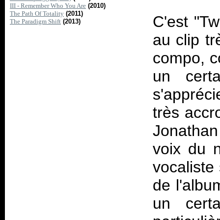
III - Remember Who You Are
(2010)
The Path Of Totality
(2011)
C'est "Tw
The Paradigm Shift
(2013)
au clip tr
compo, c
un cert
s'appréci
très accr
Jonathan
voix du 
vocaliste
de l'alb
un cert