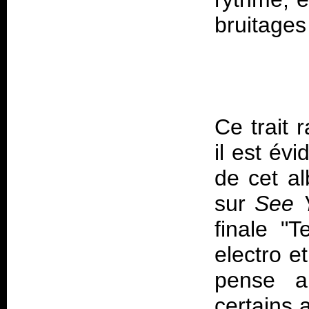
Ce trait 
il est év
de cet a
sur
See 
finale "T
electro e
pense a
certains 