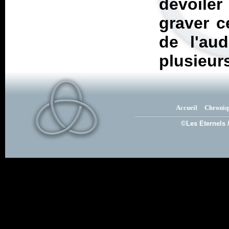
dévoile
graver c
de l'aud
plusieur
Accueil
Chroniq
©Les Eternels 