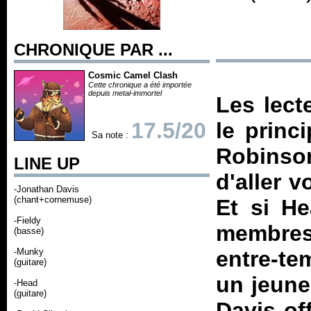
CHRONIQUE PAR ...
Cosmic Camel Clash
Cette chronique a été importée
depuis metal-immortel
Les lect
17.5/20
le princ
Sa note :
Robinson
LINE UP
d'aller v
-Jonathan Davis
(chant+cornemuse)
Et si He
-Fieldy
membres
(basse)
-Munky
entre-te
(guitare)
un jeune
-Head
(guitare)
Davis of