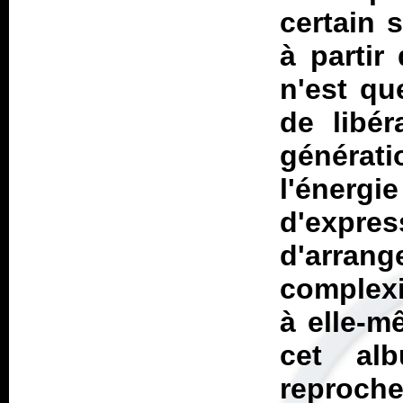
certain 
à partir
n'est que
de libér
générat
l'éne
d'expres
d'arra
complexi
à elle-m
cet al
reproch