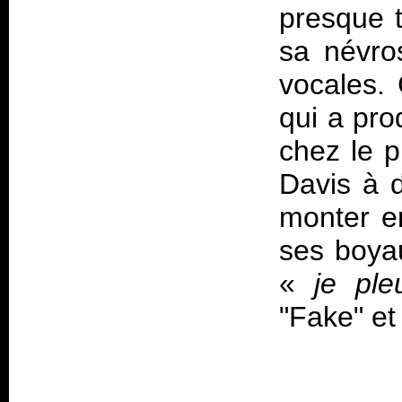
presque t
sa névro
vocales. 
qui a pro
chez le p
Davis à d
monter e
ses boyau
«
je ple