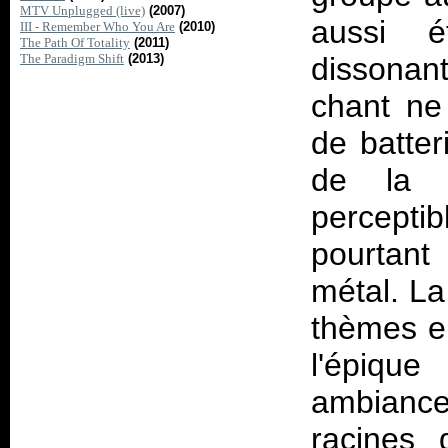
MTV Unplugged (live)
(2007)
aussi é
III - Remember Who You Are
(2010)
The Path Of Totality
(2011)
The Paradigm Shift
(2013)
dissonan
chant ne
de batter
de la b
perceptib
pourtant
métal. La
thèmes e
l'épiq
ambiance 
racines 