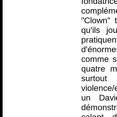
fondatri
compléme
"Clown" 
qu'ils j
pratiquen
d'énorm
comme s'i
quatre m
surto
violence/
un Davi
démonstr