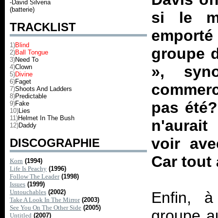
-David Silveria
(batterie)
si le m
TRACKLIST
emporté
1)
Blind
groupe d
2)
Ball Tongue
3)
Need To
», syn
4)
Clown
5)
Divine
6)
Faget
commerci
7)
Shoots And Ladders
8)
Predictable
pas été?
9)
Fake
10)
Lies
11)
Helmet In The Bush
n'aurai
12)
Daddy
voir av
DISCOGRAPHIE
Car tout 
Korn
(1994)
Life Is Peachy
(1996)
Follow The Leader
(1998)
Issues
(1999)
Untouchables
(2002)
Enfin, à
Take A Look In The Mirror
(2003)
See You On The Other Side
(2005)
groupe a
Untitled
(2007)