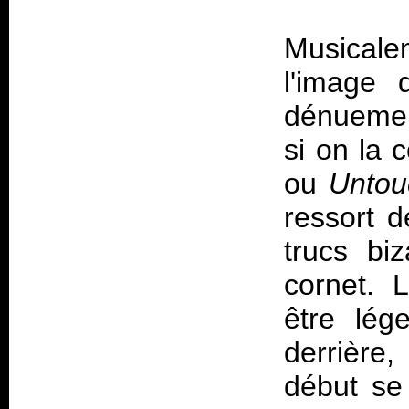
Musical
l'image 
dénuemen
si on la
ou
Untou
ressort d
trucs bi
cornet. 
être lég
derrière,
début se 