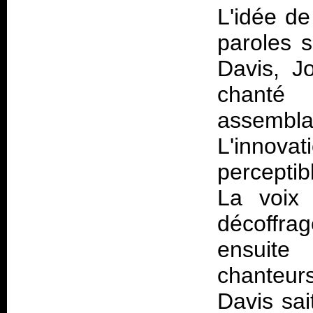
L'idée de
paroles 
Davis, J
chanté
assembl
L'innov
percepti
La voix 
décoffrag
ensuite
chanteu
Davis sai