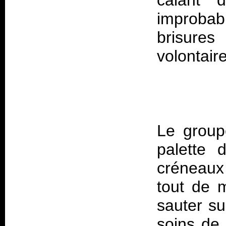
calant 
improba
brisure
Le group
palette d
créneaux
tout de m
sauter su
soins de