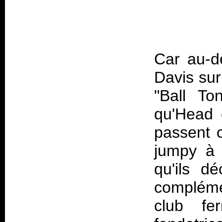
Car au-d
Davis sur
"Ball To
qu'Head e
passent 
jumpy à 
qu'ils d
compléme
club fe