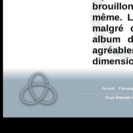
brouillo
même. Le
malgré 
album d
agréable
dimensio
Accueil
Chroniq
©Les Eternels 