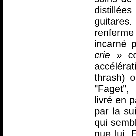
distillé
guitare
renferme
incarné 
crie
» co
accéléra
thrash) o
"Faget",
livré en 
par la sui
qui semb
que lui. 