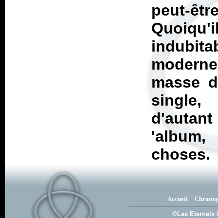
peut-êt
Quoiqu
indubi
moderne
masse d
single
d'autant
'album
choses.
Accueil
Chroniq
©Les Eternels 