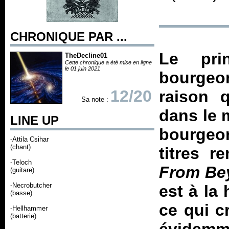
CHRONIQUE PAR ...
Le pri
TheDecline01
Cette chronique a été mise en ligne
le 01 juin 2021
bourgeon
12/20
raison 
Sa note :
dans le 
LINE UP
bourgeo
-Attila Csihar
(chant)
titres r
-Teloch
From Bey
(guitare)
-Necrobutcher
est à la
(basse)
ce qui cr
-Hellhammer
(batterie)