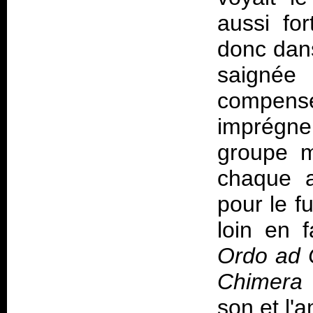
aussi fo
donc dan
saignée
compensé
imprégne
groupe 
chaque a
pour le f
loin en 
Ordo ad
Chimera
son et l'