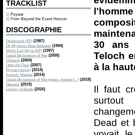
évidemm
TRACKLIST
l'homm
1)
Psywar
2)
From Beyond the Event Horizon
composi
DISCOGRAPHIE
maintena
Deathcrush (EP)
(1987)
30 ans l
De Mysteriis Dom Sathanas
(1994)
Wolf's Lair Abyss (EP)
(1997)
Teloch e
Grand Declaration of War
(2000)
Chimera
(2004)
à la haut
Ordo Ad Chao
(2007)
Psywar (single)
(2014)
Esoteric Warfare
(2014)
Grand Declaration of War (remix, remaste [...]
(2018)
Daemon
(2019)
Il faut 
Liturgy of Death
(2026)
surtou
changeme
Dead et 
voyait l