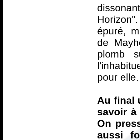
dissona
Horizon"
épuré, m
de Mayhe
plomb su
l'inhabi
pour elle.
Au final
savoir à
On press
aussi f