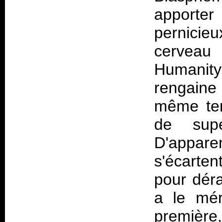
apporter
pernicieu
cerveau
Humanity
rengaine 
même tem
de supé
D'apparen
s'écarten
pour dér
a le mér
première,