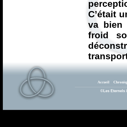
percept
C’était u
va bien 
froid s
décons
transpor
Accueil
Chroniq
©Les Eternels 