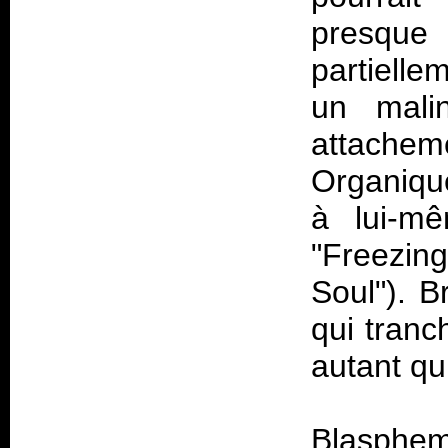
presqu
partielle
un mali
attacheme
Organique
à lui-mê
"Freezin
Soul"). B
qui tranc
autant qu
Blasphem