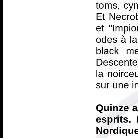
toms, cym
Et Necro
et "Impio
odes à la
black m
Descente
la noirce
sur une i
Quinze a
esprits.
Nordique