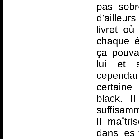
pas sobr
d’ailleur
livret où
chaque é
ça pouvai
lui et s
cependan
certaine
black. I
suffisamm
Il maîtri
dans les 