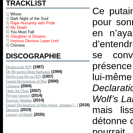
TRACKLIST
Ce putai
1)
Whore
2)
Dark Night of the Soul
pour son
3)
Rape Humanity with Pride
4)
My Death
en n’aya
5)
You Must Fall
6)
Slaughter of Dreams
7)
Impious Devious Leper Lord
d’entendr
8)
Chimera
se con
DISCOGRAPHIE
présence
Deathcrush (EP)
(1987)
De Mysteriis Dom Sathanas
(1994)
lui-même
Wolf's Lair Abyss (EP)
(1997)
Grand Declaration of War
(2000)
Declarat
Chimera
(2004)
Ordo Ad Chao
(2007)
Psywar (single)
(2014)
Wolf’s La
Esoteric Warfare
(2014)
Grand Declaration of War (remix, remaste [...]
(2018)
mais lis
Daemon
(2019)
Liturgy of Death
(2026)
détonne d
pourrait