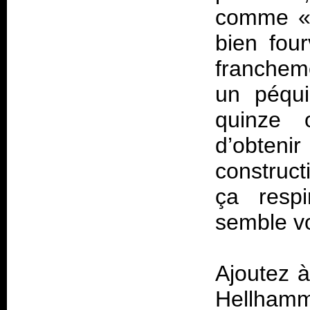
comme
bien four
francheme
un péqui
quinze 
d’obten
construct
ça resp
semble vo
Ajoutez à
Hellhamme