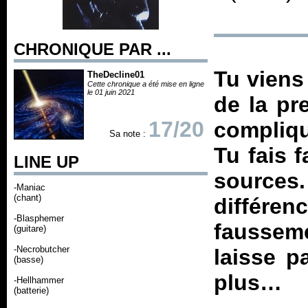
CHRONIQUE PAR ...
Tu viens 
TheDecline01
Cette chronique a été mise en ligne
le 01 juin 2021
de la pr
17/20
compliqu
Sa note :
Tu fais 
LINE UP
source
-Maniac
(chant)
différe
-Blasphemer
faussem
(guitare)
-Necrobutcher
laisse p
(basse)
plus…
-Hellhammer
(batterie)