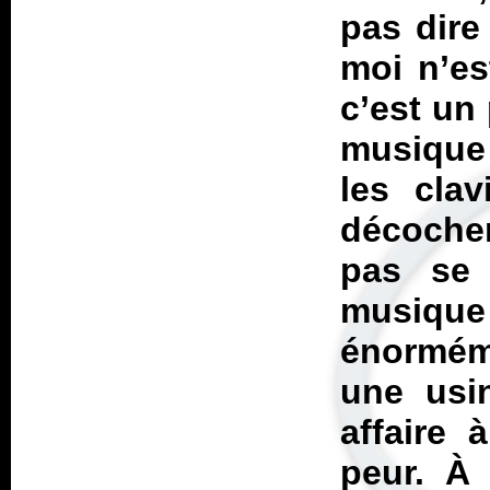
pas dire
moi n’es
c’est un
musique 
les clav
décochen
pas se 
musiqu
énorméme
une usi
affaire
peur. À 