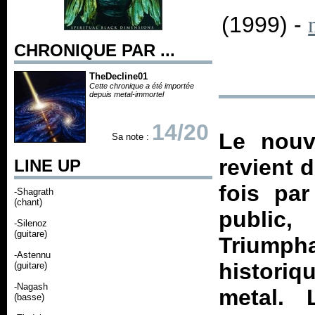
(1999) -
CHRONIQUE PAR ...
TheDecline01
Cette chronique a été importée
depuis metal-immortel
14/20
Le nouv
Sa note :
revient 
LINE UP
fois par
-Shagrath
(chant)
public
-Silenoz
(guitare)
Triumph
-Astennu
historiq
(guitare)
-Nagash
metal. 
(basse)