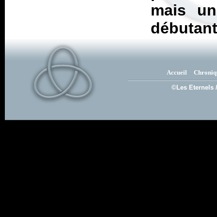
mais un
débutants
Accueil
Chroniq
©Les Eternels 