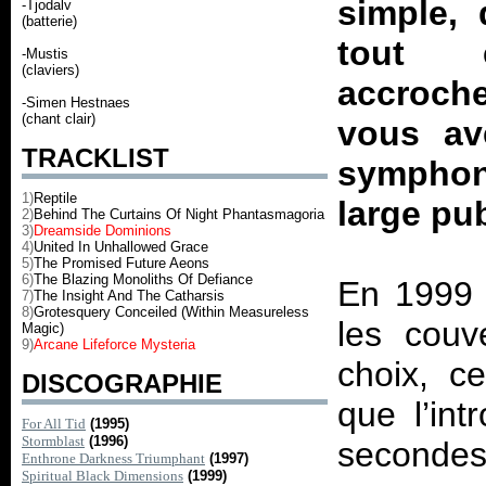
simple, 
-Tjodalv
(batterie)
tout 
-Mustis
(claviers)
accroche
-Simen Hestnaes
(chant clair)
vous av
TRACKLIST
symphon
1)
Reptile
large pub
2)
Behind The Curtains Of Night Phantasmagoria
3)
Dreamside Dominions
4)
United In Unhallowed Grace
5)
The Promised Future Aeons
6)
The Blazing Monoliths Of Defiance
En 1999 
7)
The Insight And The Catharsis
8)
Grotesquery Conceiled (Within Measureless
les couv
Magic)
9)
Arcane Lifeforce Mysteria
choix, 
DISCOGRAPHIE
que l’in
For All Tid
(1995)
Stormblast
(1996)
secondes 
Enthrone Darkness Triumphant
(1997)
Spiritual Black Dimensions
(1999)