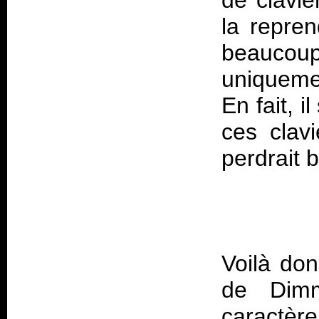
de clavie
la repre
beaucoup 
uniqueme
En fait, i
ces clav
Voilà don
de Dimm
caractè