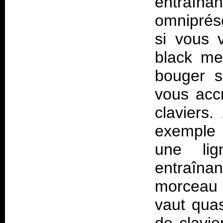
entraî
omniprés
si vous 
black me
bouger s
vous acc
claviers.
exemple 
une lig
entraîna
morceau d
vaut qua