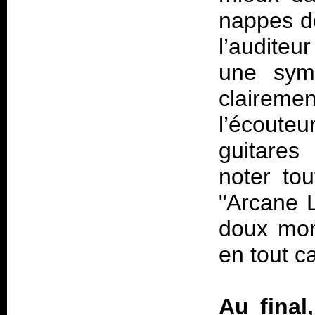
nappes de
l’auditeu
une symp
claireme
l’écoute
guitares
noter to
"Arcane L
doux mom
en tout ca
Au final