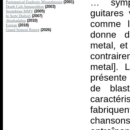
… symph
Puritannical Euphoric Misanthropia
(2001)
Death Cult Armageddon
(2003)
guitares 
Stormblast MMV
(2005)
In Sorte Diaboli
(2007)
Abrahadabra
(2010)
comme la
Eonian
(2018)
Grand Serpent Rising
(2026)
donne d
metal, et
contraire
metal]. 
présente 
de blas
caractéri
fabriquen
chansons