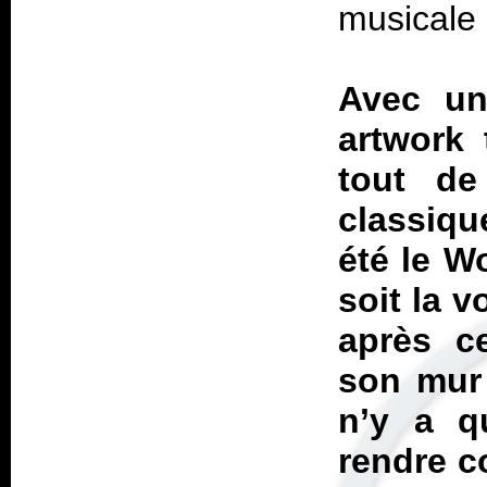
musicale 
Avec un
artwork 
tout d
classiqu
été le
Wo
soit la v
après ce
son mur d
n’y a q
rendre c