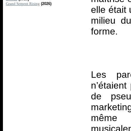
Grand Serpent Rising
(2026)
elle étai
milieu d
Les par
n’étaien
de pseu
marketing
même l
musicale