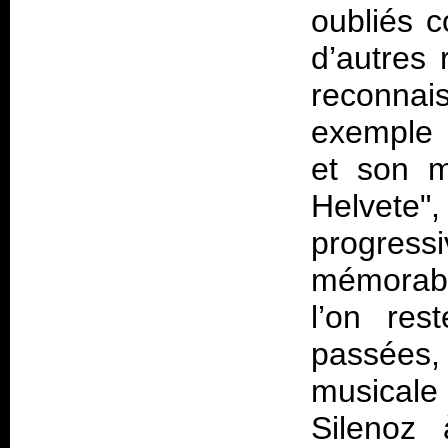
oubliés c
d’autres 
reconnai
exemple 
et son m
Helvete"
progress
mémorabl
l’on res
passées,
musicale
Silenoz 