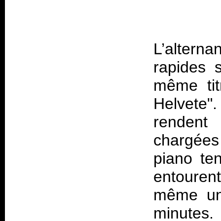
L’altern
rapides 
même tit
Helvete
rendent
chargées 
piano te
entouren
même un 
minutes