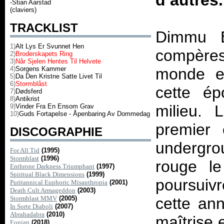
d’autres.
-Stian Aarstad
(claviers)
TRACKLIST
Dimmu B
1)
Alt Lys Er Svunnet Hen
compères
2)
Broderskapets Ring
3)
Når Sjelen Hentes Til Helvete
4)
Sorgens Kammer
monde en
5)
Da Den Kristne Satte Livet Til
6)
Stormblåst
cette ép
7)
Dødsferd
8)
Antikrist
milieu. 
9)
Vinder Fra En Ensom Grav
10)
Guds Fortapelse - Åpenbaring Av Dommedag
premier
DISCOGRAPHIE
undergro
For All Tid
(1995)
Stormblast
(1996)
rouge le
Enthrone Darkness Triumphant
(1997)
Spiritual Black Dimensions
(1999)
poursuiv
Puritannical Euphoric Misanthropia
(2001)
Death Cult Armageddon
(2003)
Stormblast MMV
(2005)
cette an
In Sorte Diaboli
(2007)
Abrahadabra
(2010)
maîtrise 
Eonian
(2018)