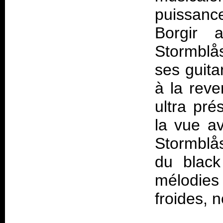
puissanc
Borgir a
Stormblå
ses guita
à la reve
ultra pré
la vue a
Stormblå
du black
mélodies