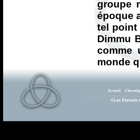
groupe r
époque a
tel poin
Dimmu B
comme u
monde qu
Accueil
Chroniq
©Les Eternels 