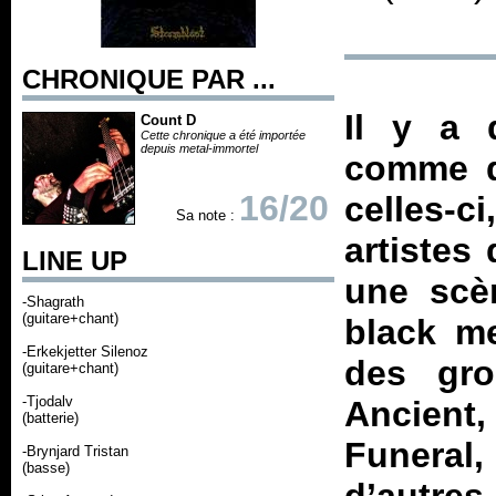
CHRONIQUE PAR ...
Il y a 
Count D
Cette chronique a été importée
depuis metal-immortel
comme de
16/20
celles-c
Sa note :
artistes
LINE UP
une scè
-Shagrath
(guitare+chant)
black me
-Erkekjetter Silenoz
des gro
(guitare+chant)
-Tjodalv
Ancient
(batterie)
Funeral
-Brynjard Tristan
(basse)