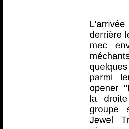
L'arriv
derrière 
mec env
méchant
quelque
parmi leu
opener '
la droit
groupe
Jewel T