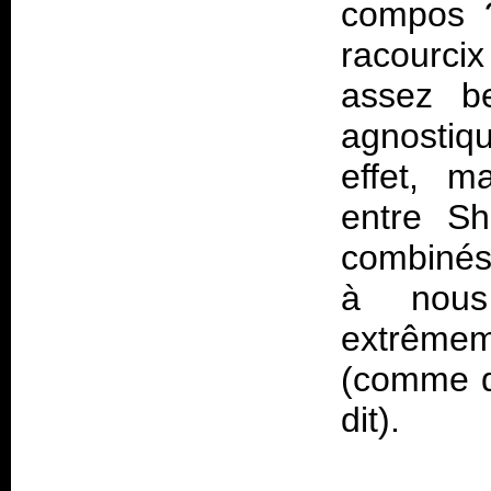
compos ?
racourcix
assez be
agnostiq
effet, m
entre Sh
combinés
à nous
extrême
(comme d