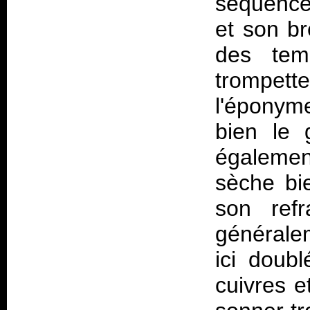
séquences
et son b
des te
trompet
l'éponym
bien le 
également 
sèche bie
son refr
généralem
ici doub
cuivres e