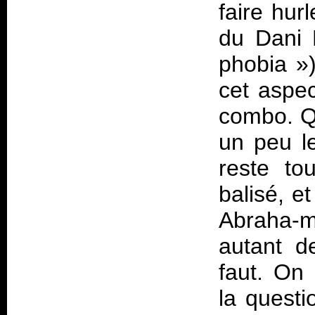
faire hur
du Dani 
phobia »)
cet aspe
combo. Qu
un peu l
reste to
balisé, 
Abraha-m
autant d
faut. On
la questi