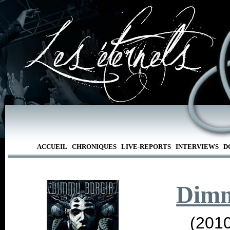
ACCUEIL
CHRONIQUES
LIVE-REPORTS
INTERVIEWS
D
Dimm
(2010