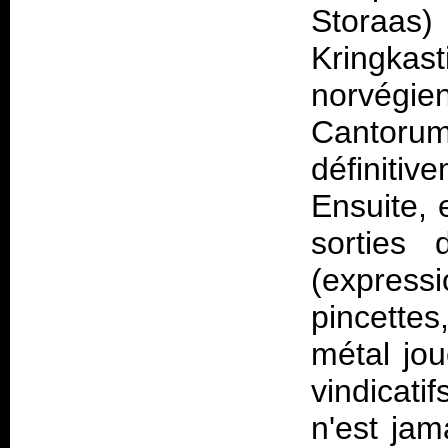
Storaa
Kringkast
norvégi
Cantor
définiti
Ensuite, 
sorties
(express
pincette
métal jo
vindicat
n'est jam