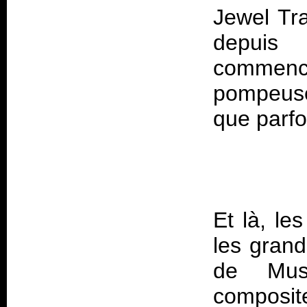
Jewel Tra
depuis
commence
pompeuse
Et là, le
les grand
de Must
composi