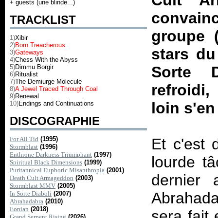
Cult A
+ guests (une blinde...)
convainc
TRACKLIST
groupe (
1)
Xibir
2)
Born Treacherous
stars du
3)
Gateways
4)
Chess With the Abyss
5)
Dimmu Borgir
Sorte D
6)
Ritualist
7)
The Demiurge Molecule
refroidi,
8)
A Jewel Traced Through Coal
9)
Renewal
loin s'en
10)
Endings and Continuations
DISCOGRAPHIE
For All Tid
(1995)
Et c'est 
Stormblast
(1996)
Enthrone Darkness Triumphant
(1997)
lourde t
Spiritual Black Dimensions
(1999)
Puritannical Euphoric Misanthropia
(2001)
dernier 
Death Cult Armageddon
(2003)
Stormblast MMV
(2005)
Abrahada
In Sorte Diaboli
(2007)
Abrahadabra
(2010)
Eonian
(2018)
sera fait 
Grand Serpent Rising
(2026)