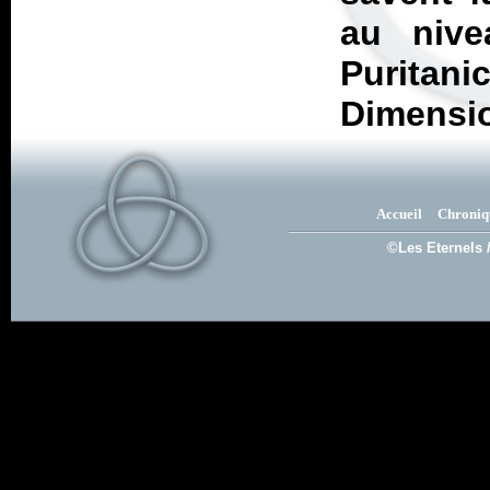
au niv
Puritanic
Dimensi
Accueil
Chroniq
©Les Eternels 