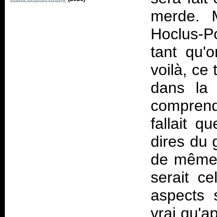
merde. M
Hoclus-P
tant qu'
voilà, ce
dans la 
comprends.
fallait q
dires du 
de même, 
serait c
aspects 
vrai qu'a