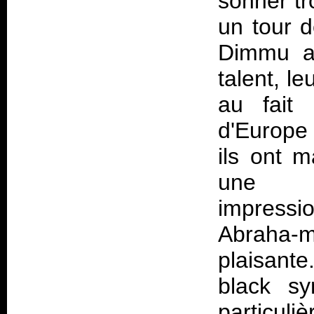
sonner tro
un tour 
Dimmu ar
talent, l
au fait 
d'Europe 
ils ont 
une p
impressio
Abraha-
plaisant
black sy
particuli