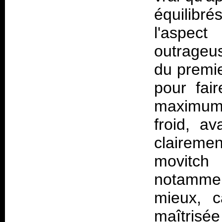
équilibré
l'aspe
outrageus
du premie
pour fair
maximum
froid, av
clairem
movitch
(
notammen
mieux, c
maîtrisée