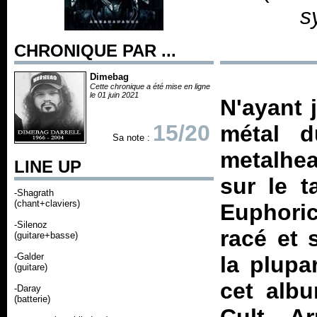
s
CHRONIQUE PAR ...
Dimebag
Cette chronique a été mise en ligne
le 01 juin 2021
N'ayant 
15/20
métal 
Sa note :
metalhea
LINE UP
sur le 
-Shagrath
(chant+claviers)
Euphoric
-Silenoz
racé et 
(guitare+basse)
-Galder
la plupa
(guitare)
cet alb
-Daray
(batterie)