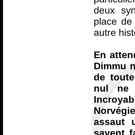
deux syn
place de 
autre hist
En atten
Dimmu no
de toute
nul ne 
Incroya
Norvégi
assaut 
savent f