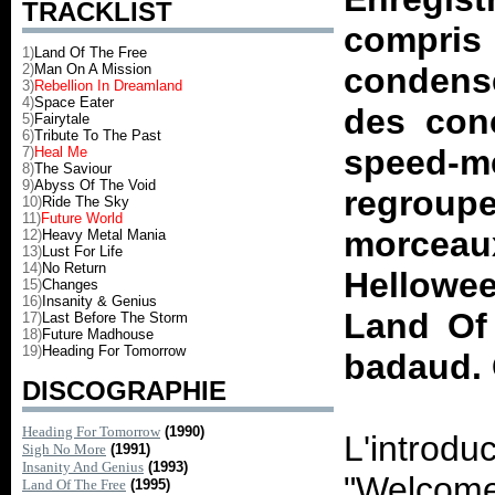
TRACKLIST
compris 
1)
Land Of The Free
2)
Man On A Mission
condensé
3)
Rebellion In Dreamland
4)
Space Eater
des con
5)
Fairytale
6)
Tribute To The Past
speed-mé
7)
Heal Me
8)
The Saviour
9)
Abyss Of The Void
regroup
10)
Ride The Sky
11)
Future World
morcea
12)
Heavy Metal Mania
13)
Lust For Life
14)
No Return
Helloween
15)
Changes
16)
Insanity & Genius
Land Of
17)
Last Before The Storm
18)
Future Madhouse
19)
Heading For Tomorrow
badaud. 
DISCOGRAPHIE
Heading For Tomorrow
(1990)
L'introdu
Sigh No More
(1991)
Insanity And Genius
(1993)
"Welcome
Land Of The Free
(1995)