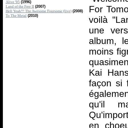
Alive '95
(1996)
For Tomo
Land of the Free II
(2007)
Hell Yeah!!! The Awesome Foursome (live)
(2008)
To The Metal
(2010)
voilà "L
une vers
album, l
moins fig
quasimen
Kai Hans
façon si 
égalemen
qu'il m
Qu'import
en choeu