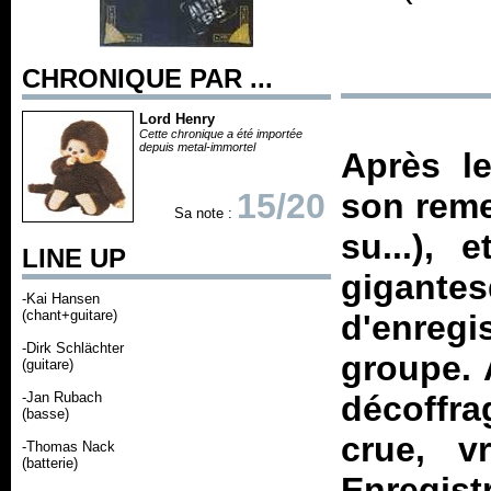
CHRONIQUE PAR ...
Lord Henry
Cette chronique a été importée
depuis metal-immortel
Après l
15/20
son reme
Sa note :
su...), 
LINE UP
gigante
-Kai Hansen
(chant+guitare)
d'enregi
-Dirk Schlächter
groupe.
(guitare)
-Jan Rubach
décoffr
(basse)
crue, v
-Thomas Nack
(batterie)
Enregist