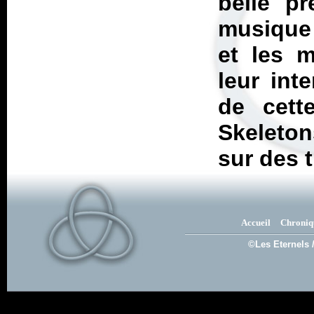
belle p
musique 
et les m
leur int
de cette
Skeleton
sur des 
Accueil
Chroniq
©Les Eternels 