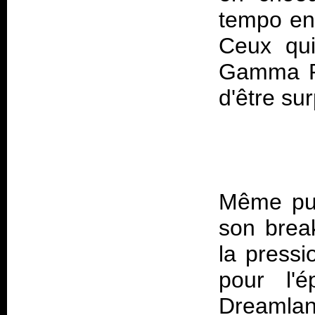
tempo enl
Ceux qui
Gamma Ra
Même pun
son break
la pressi
pour l'é
Dreamla