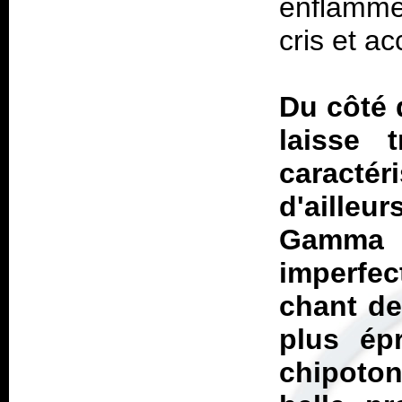
enflammen
cris et a
Du côté 
laisse 
caract
d'ailleu
Gamma R
imperfec
chant de
plus ép
chipoto