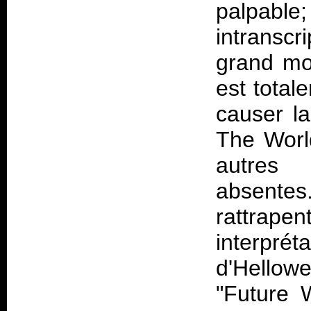
palpable;
intranscri
grand mo
est total
causer la
The Worl
autres 
absente
rattrap
interpr
d'Hellowe
"Future 