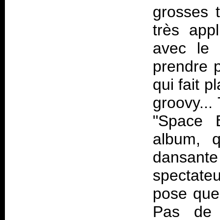
grosses 
très appl
avec le p
prendre p
qui fait 
groovy...
"Space E
album, 
dansant
spectate
pose quel
Pas de 