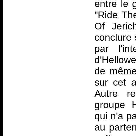
entre le 
"Ride Th
Of Jeric
conclure
par l'in
d'Hellowe
de même 
sur cet a
Autre r
groupe H
qui n'a p
au parter