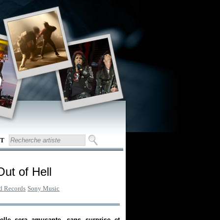
T
Out of Hell
d Records
Sony Music
elle sera amusante, sans surprise et