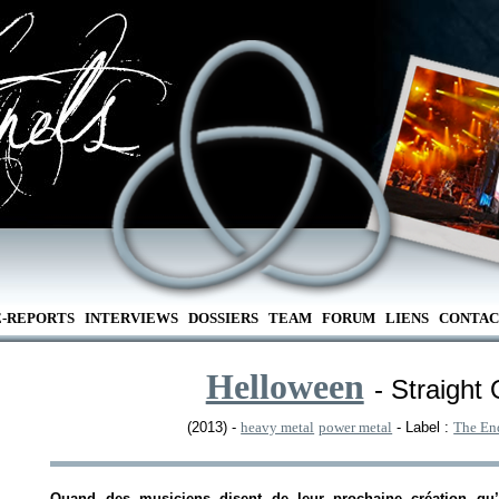
E-REPORTS
INTERVIEWS
DOSSIERS
TEAM
FORUM
LIENS
CONTAC
Helloween
- Straight 
(2013) -
heavy metal
power metal
- Label :
The En
Quand des musiciens disent de leur prochaine création qu’