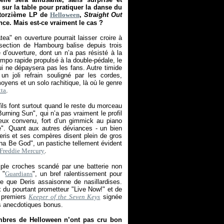
 sur la table pour pratiquer la danse du
uatorzième LP de
Helloween
,
Straight Out
ce. Mais est-ce vraiment le cas ?
ea" en ouverture pourrait laisser croire à
section de Hambourg balise depuis trois
d’ouverture, dont un n’a pas résisté à la
empo rapide propulsé à la double-pédale, le
ui ne dépaysera pas les fans. Autre timide
n joli refrain souligné par les cordes,
ens et un solo rachitique, là où le genre
tta
.
ils font surtout quand le reste du morceau
ning Sun", qui n’a pas vraiment le profil
mieux convenu, fort d’un gimmick au piano
". Quant aux autres déviances - un bien
Deris et ses compères disent plein de gros
a Be God", un pastiche tellement évident
Freddie Mercury
.
riple croches scandé par une batterie non
 "
Guardians
", un bref ralentissement pour
e que Deris assaisonne de nasillardises.
du pourtant prometteur "Live Now!" et de
x premiers
Keeper of the Seven Keys
signée
es anecdotiques bonus.
embres de Helloween n’ont pas cru bon