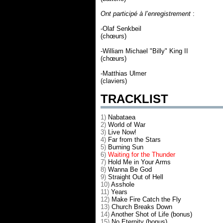
Ont participé à l’enregistrement
:
-Olaf Senkbeil
(chœurs)
-William Michael "Billy" King II
(chœurs)
-Matthias Ulmer
(claviers)
TRACKLIST
1)
Nabataea
2)
World of War
3)
Live Now!
4)
Far from the Stars
5)
Burning Sun
6)
Waiting for the Thunder
7)
Hold Me in Your Arms
8)
Wanna Be God
9)
Straight Out of Hell
10)
Asshole
11)
Years
12)
Make Fire Catch the Fly
13)
Church Breaks Down
14)
Another Shot of Life (bonus)
15)
No Eternity (bonus)