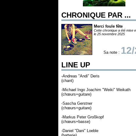
CHRONIQUE PAR ...
Merci foule fête
Cette chronique a été mise e
le 25 novembre 2025
12/
Sa note :
LINE UP
-Andreas "Andi" Deris
(chant)
-Michael Ingo Joachim "Weiki" Weikath
(chœurs+guitare)
-Sascha Gerstner
(chœurs+guitare)
-Markus Peter Großkopf
(chœurs+basse)
-Daniel "Dani" Loeble
(batterie)