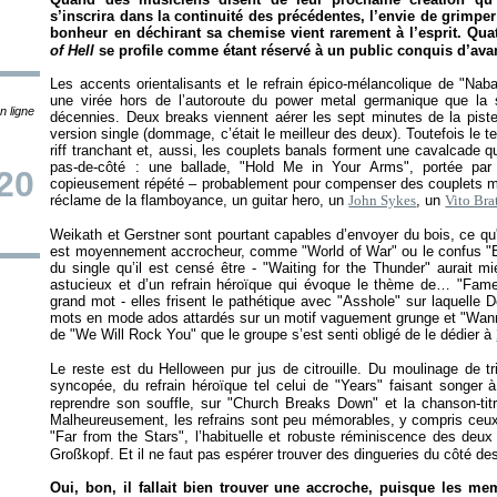
s’inscrira dans la continuité des précédentes, l’envie de grimper
bonheur en déchirant sa chemise vient rarement à l’esprit. Q
of Hell
se profile comme étant réservé à un public conquis d’avan
Les accents orientalisants et le refrain épico-mélancolique de "Nabat
une virée hors de l’autoroute du power metal germanique que la 
n ligne
décennies. Deux breaks viennent aérer les sept minutes de la piste 
version single (dommage, c’était le meilleur des deux). Toutefois le t
riff tranchant et, aussi, les couplets banals forment une cavalcade q
pas-de-côté : une ballade, "Hold Me in Your Arms", portée par u
20
copieusement répété – probablement pour compenser des couplets moy
réclame de la flamboyance, un guitar hero, un
John Sykes
, un
Vito Bra
Weikath et Gerstner sont pourtant capables d’envoyer du bois, ce qu'
est moyennement accrocheur, comme "World of War" ou le confus "Bur
du single qu’il est censé être - "Waiting for the Thunder" aurait 
astucieux et d’un refrain héroïque qui évoque le thème de… "Fame
grand mot - elles frisent le pathétique avec "Asshole" sur laquelle 
mots en mode ados attardés sur un motif vaguement grunge et "Wann
de "We Will Rock You" que le groupe s’est senti obligé de le dédier à
Le reste est du Helloween pur jus de citrouille. Du moulinage de t
syncopée, du refrain héroïque tel celui de "Years" faisant songer à
reprendre son souffle, sur "Church Breaks Down" et la chanson-titr
Malheureusement, les refrains sont peu mémorables, y compris ceux 
"Far from the Stars", l’habituelle et robuste réminiscence des deu
Großkopf. Et il ne faut pas espérer trouver des dingueries du côté d
Oui, bon, il fallait bien trouver une accroche, puisque les m