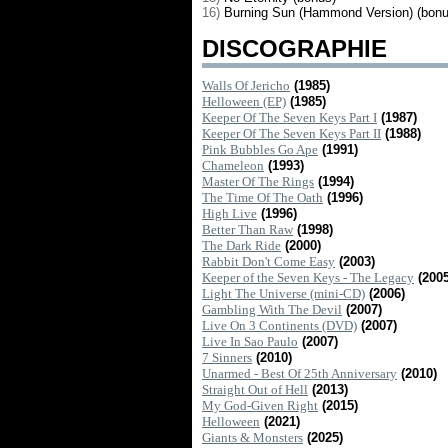
16)
Burning Sun (Hammond Version) (bonu
DISCOGRAPHIE
Walls Of Jericho
(1985)
Helloween (EP)
(1985)
Keeper Of The Seven Keys Part I
(1987)
Keeper Of The Seven Keys Part II
(1988)
Pink Bubbles Go Ape
(1991)
Chameleon
(1993)
Master Of The Rings
(1994)
The Time Of The Oath
(1996)
High Live
(1996)
Better Than Raw
(1998)
The Dark Ride
(2000)
Rabbit Don't Come Easy
(2003)
Keeper of the Seven Keys - The Legacy
(2005
Light The Universe (mini-CD)
(2006)
Gambling With The Devil
(2007)
Live On 3 Continents (DVD)
(2007)
Live In Sao Paulo
(2007)
7 Sinners
(2010)
Unarmed - Best Of 25th Anniversary
(2010)
Straight Out of Hell
(2013)
My God-Given Right
(2015)
Helloween
(2021)
Giants & Monsters
(2025)