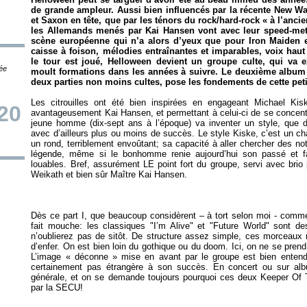
de grande ampleur. Aussi bien influencés par la récente New Wa
et Saxon en tête, que par les ténors du rock/hard-rock « à l’a
les Allemands menés par Kai Hansen vont avec leur speed-met
scène européenne qui n’a alors d’yeux que pour Iron Maiden 
caisse à foison, mélodies entraînantes et imparables, voix haut
le tour est joué, Helloween devient un groupe culte, qui va e
tée
moult formations dans les années à suivre. Le deuxième albu
deux parties non moins cultes, pose les fondements de cette peti
Les citrouilles ont été bien inspirées en engageant Michael Ki
20
avantageusement Kai Hansen, et permettant à celui-ci de se concentre
jeune homme (dix-sept ans à l’époque) va inventer un style, que de
avec d’ailleurs plus ou moins de succès. Le style Kiske, c’est un cha
un rond, terriblement envoûtant; sa capacité à aller chercher des not
légende, même si le bonhomme renie aujourd’hui son passé et fa
louables. Bref, assurément LE point fort du groupe, servi avec brio
Dès ce part I, que beaucoup considèrent – à tort selon moi - comme 
fait mouche: les classiques "I’m Alive" et "Future World" sont d
n’oublierez pas de sitôt. De structure assez simple, ces morceaux 
d’enfer. On est bien loin du gothique ou du doom. Ici, on ne se prend 
L’image « déconne » mise en avant par le groupe est bien entend
certainement pas étrangère à son succès. En concert ou sur al
générale, et on se demande toujours pourquoi ces deux
Keeper Of