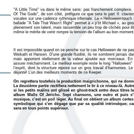
"A Little Time" va dans le même sens: pas franchement complexe, ma
Of The Gods", de son côté, préfigure ce que sera le part II: clavie
vocales sur une cadence rythmique infernale. La « Helloween-touch 
ballade "A Tale That Wasn’t Right" permet à « p’tit Michael », au gos
pleinement son talent, mais rassemble un peu trop de clichés pour êt
Il est impossible quand on se penche sur le cas Helloween de ne pas
Weikath et Hansen. D’une grande fluidité, ils ne sombrent jamais da
mais apportent réellement de la valeur ajoutée aux morceaux. En d
assure méchamment. Le meilleur exemple reste le long "Halloween" (
l’esprit, dont la structure repose sur un gros travail d’harmonies. Le
déjanté! L’un des meilleurs moments de ce
Keeper
.
On regrettera toutefois la production maigrichonne, qui ne donn
La deuxième partie rectifiera nettement le tir à ce niveau-là. Aut
si les petits malins ont glissé en ghost-track entre deux titres
album
Walls Of Jericho
. Sept chansons, une outro et puis s
musique, c’est un poil léger. Au final on obtient un album certe
symbolique qui s’en dégage que par sa qualité intrinsèque; c
sera en tous points supérieur.