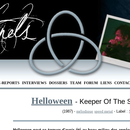
E-REPORTS
INTERVIEWS
DOSSIERS
TEAM
FORUM
LIENS
CONTAC
Helloween
- Keeper Of The 
(1987) -
mélodique
speed metal
- Label :
Helloween peut se targuer d’avoir été au beau milieu des année