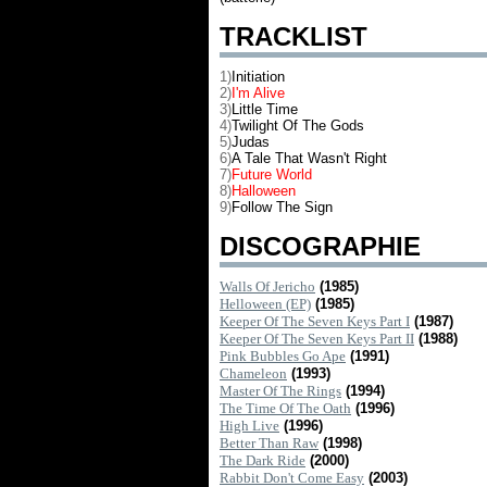
TRACKLIST
1)
Initiation
2)
I'm Alive
3)
Little Time
4)
Twilight Of The Gods
5)
Judas
6)
A Tale That Wasn't Right
7)
Future World
8)
Halloween
9)
Follow The Sign
DISCOGRAPHIE
Walls Of Jericho
(1985)
Helloween (EP)
(1985)
Keeper Of The Seven Keys Part I
(1987)
Keeper Of The Seven Keys Part II
(1988)
Pink Bubbles Go Ape
(1991)
Chameleon
(1993)
Master Of The Rings
(1994)
The Time Of The Oath
(1996)
High Live
(1996)
Better Than Raw
(1998)
The Dark Ride
(2000)
Rabbit Don't Come Easy
(2003)