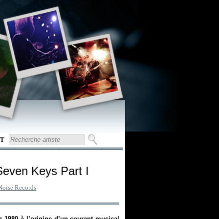
T
Seven Keys Part I
Noise Records
s 1980 à l’origine d’un courant musical