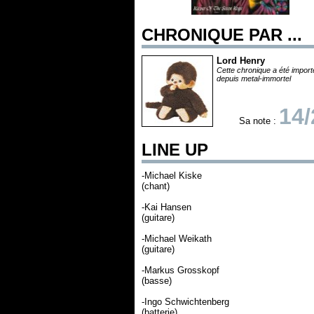
CHRONIQUE PAR ...
Lord Henry
Cette chronique a été impor
depuis metal-immortel
14/
Sa note :
LINE UP
-Michael Kiske
(chant)
-Kai Hansen
(guitare)
-Michael Weikath
(guitare)
-Markus Grosskopf
(basse)
-Ingo Schwichtenberg
(batterie)