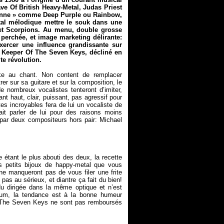
ve Of British Heavy-Metal, Judas Priest
ncienne » comme Deep Purple ou Rainbow,
al mélodique mettre le souk dans une
et Scorpions. Au menu, double grosse
 perchée, et image marketing délirante:
xercer une influence grandissante sur
m
Keeper Of The Seven Keys
, décliné en
te révolution.
ske au chant. Non content de remplacer
r sur sa guitare et sur la composition, le
 nombreux vocalistes tenteront d’imiter,
nt haut, clair, puissant, pas agressif pour
es incroyables fera de lui un vocaliste de
it parler de lui pour des raisons moins
 par deux compositeurs hors pair: Michael
étant le plus abouti des deux, la recette
es petits bijoux de happy-metal que vous
ne manqueront pas de vous filer une frite
pas au sérieux, et diantre ça fait du bien!
u dirigée dans la même optique et n’est
bum, la tendance est à la bonne humeur
 The Seven Keys
ne sont pas remboursés