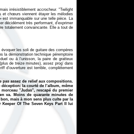
is irrésistiblement accrocheur. "Twilight
rs et chœurs viennent étayer les mélodies
» est immanquable sur une telle pièce. La
ier décidément très performant, d’exprimer
re totalement convaincante. Elle a tout de
 évoquer les soli de guitare des compères
ns la démonstration technique péremptoire
uel ou à l’unisson, la paire de gratteux
plus de treize minutes), assez prog’ dans
 riff d’ouverture est terrible, complètement
e pas assez de relief aux compositions.
re déception: la courté de l’album, même
 le morceau "Judas", rescapé du premier
’en va. Moins de quarante minutes de
s bon, mais à mon sens plus culte par la
ar
Keeper Of The Seven Keys Part II
lui