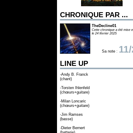
CHRONIQUE PAR ...
TheDecline01
Cette chronique a été mise e
le 24 février 2025
11/
Sa note :
LINE UP
-Andy B. Franck
(chant)
-Torsten Ihlenfeld
(chœurs+guitare)
-Milan Loncaric
(chœurs+guitare)
-Jim Ramses
(basse)
-Dieter Bernert
(batterie)