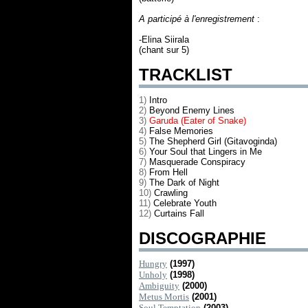
A participé à l'enregistrement
:
-Elina Siirala
(chant sur 5)
TRACKLIST
1)
Intro
2)
Beyond Enemy Lines
3)
Garuda (Eater of Snake)
4)
False Memories
5)
The Shepherd Girl (Gitavoginda)
6)
Your Soul that Lingers in Me
7)
Masquerade Conspiracy
8)
From Hell
9)
The Dark of Night
10)
Crawling
11)
Celebrate Youth
12)
Curtains Fall
DISCOGRAPHIE
Hungry
(1997)
Unholy
(1998)
Ambiguity
(2000)
Metus Mortis
(2001)
Soul Temptation
(2003)