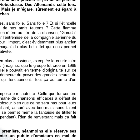
 Robustesse. Des Allemands cette fois.
 Mais je m’égare, sûrement eu égard à
oches.
 sans folie. Sans folie ? Et si l’étincelle
nes de nos amis teutons ? Cette flamme
en réfère au titre de la chanson, "Garuda"
 l’entremise de la compagnie aérienne du
r l’import, c’est évidemment plus ancien
menaçant du plus bel effet qui nous permet
tivité.
n plus classique, exceptée la courte intro
s (imaginez que le groupe fut créé en 1989
lle pouvait en terme d’originalité sur ce
qui demeure du power des grandes heures du
 qui fonctionnent. Tout ça au terme d’un
pose par l’autorité. Celle que lui confère
i émane de chansons efficaces à défaut de
 obscur bien que ce ne sera pas pour leurs
hant, assuré avec brio mais sans talent
t se permet même la fantaisie de titiller le
pendant). Rien de renversant mais ça fait
 première, néanmoins elle réserve ses
nter un public d’amateurs en mal de