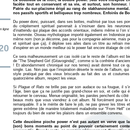
facétie tout en conservant et sa vie, et surtout, son honneur.
Patrie du sur-placisme érigé au rang de stakhanovisme mental.
nos passifs sportifs et belliqueux trop nombreux. Enfoirés de B
Du power donc, puissant, dans ses bottes, maîtrisé par tous ses pores,
du crépitement spirituel parvenait à s’insinuer dans les neuro
n ligne
d’inattendu qui plaque des accords orientaux, indiens même si l’on s’
la nommée. Oiseau mythologique importé également en Indonésie par
même nom (non je déconne, pas pour la compagnie aérienne, mais pou
et spirituel que ça), il déploie ses ailes dans un titre au refrain 
20
d’espérer en un monde meilleur où le power fait encore étalage de créa
Ce sera malheureusement un cas isolé car le reste de l’album est bie
de "The Shepherd Girl (Gitavoginda)", comme si la confrérie d’ancien
! Et abondamment chroniqué sur nos terres) avait donné tout ce qu’e
single. Las. Non pas que l’inspiration déserte le reste de l’album, 
style pratiqué par des vieux briscards au fait des us et coutumes
quatorzième album, respect les vieux.
Si
Plague of Rats
ne brille pas par son audace ou sa fougue, il s’im
l’âge, bien que ça ne justifie pas grand-chose en soi, et celle qu
retourner le cerveau. Menue originalité, les paroles penchent du côté
beaux mots que vous viendrez à cet album. Ni forcément pour le c
remarquable. Il a le mérite de faire le job, ne pas grever les titres e
genre extrême (de manière totalement maladroite sur "From Hell" ce
toujours du bien de varier les plaisirs dans un ensemble convenu.
Cette deuxième pioche power n’est pas autant en verve que la
(son) bons moments au point de pouvoir certainement conte