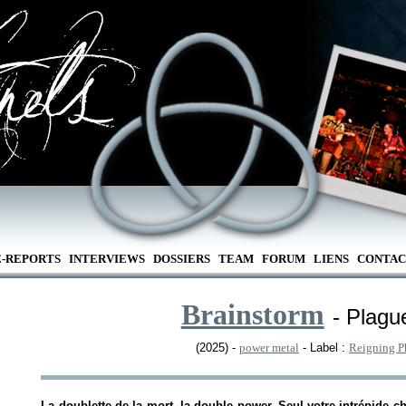
E-REPORTS
INTERVIEWS
DOSSIERS
TEAM
FORUM
LIENS
CONTAC
Brainstorm
- Plagu
(2025) -
power metal
- Label :
Reigning P
La doublette de la mort, la double power. Seul votre intrépide c