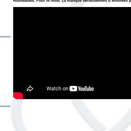
nouveautés. Pour le reste, ça manque sérieusement d’envolées pou