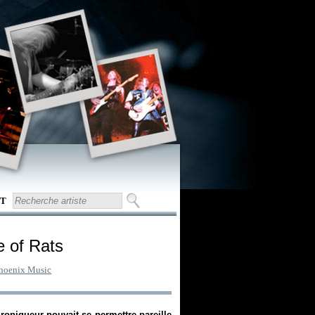
T
e of Rats
hoenix Music
hroniqueur pouvait se permettre pareille