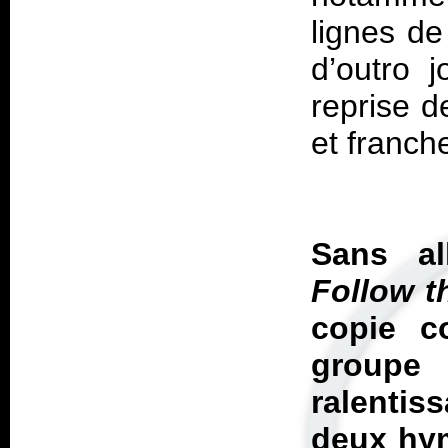
lignes de
d’outro 
reprise d
et franch
Sans all
Follow t
copie c
groupe
ralentiss
deux hym