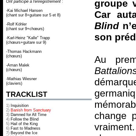
groupe v
Ont participé à l'enregistrement
:
-Kai Michael Hansen
Car auta
(chant sur 8+guitare sur 5 et 8)
Blind
n’e
-Rolf Köhler
(chant sur 9+chœurs)
son préd
-Karl-Heinz "Kalle" Trapp
(chœurs+guitare sur 9)
-Thomas Hackmann
(chœurs)
Au prem
-Aman Malek
Battalion
(chœurs)
-Mathias Wiesner
démarque
(claviers)
german
TRACKLIST
mémorabl
1)
Inquisition
2)
Banish from Sanctuary
change p
3)
Damned for All Time
4)
Follow the Blind
5)
Hail of the King
vraimen
6)
Fast to Madness
7)
Beyond the Ice