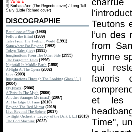
charrue
8)
Valhalla
9)
Barbara Ann (The Regents cover) / Long Tall
l’introdu
Sally (Little Richard cover)
DISCOGRAPHIE
Teutons 
Battalions of Fear
(1988)
l’un des 
Follow the Blind
(1989)
Tales From The Twilight World
(1991)
from San
Somewhere Far Beyond
(1992)
Tokyo Tales (live)
(1993)
hymne sp
Imaginations From The Other Side
(1995)
The Forgotten Tales
(1996)
qui res
Nightfall In Middle Earth
(1998)
A Night At The Opera
(2002)
Live
(2003)
favoris
Imaginations Through The Looking Glass ( [...]
(2004)
comprendr
Fly (maxi)
(2006)
A Twist In The Myth
(2006)
et les 
Another Stranger Me (maxi)
(2007)
At The Edge Of Time
(2010)
Beyond The Red Mirror
(2015)
headban
Live Beyond The Sphere
(2017)
Twilight Orchestra: Legacy of the Dark L [...]
(2019)
Time", u
The God Machine
(2022)