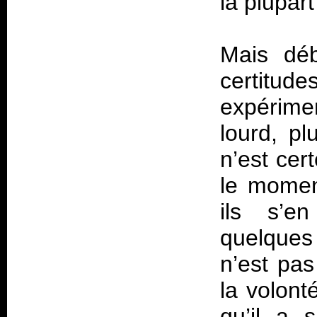
la plupart
Mais déb
certitu
expérime
lourd, pl
n’est cer
le momen
ils s’e
quelques
n’est pa
la volont
qu’il a s