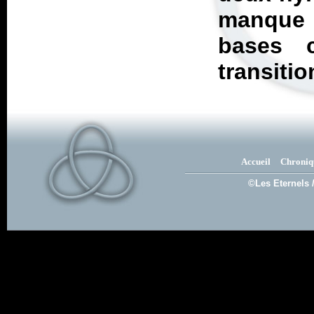
manque
bases 
transitio
Accueil
Chroniq
©Les Eternels 