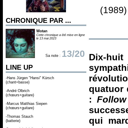
(1989)
CHRONIQUE PAR ...
Wotan
Cette chronique a été mise en ligne
le 13 mai 2023
13/20
Dix-hu
Sa note :
sympat
LINE UP
révolut
-Hans Jürgen "Hansi" Kürsch
(chant+basse)
quatuor 
-André Olbrich
(chœurs+guitare)
:
Follow
-Marcus Matthias Siepen
success
(chœurs+guitare)
-Thomas Stauch
qui mar
(batterie)