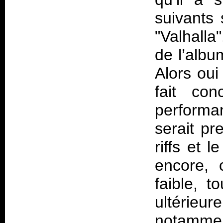
suivants 
"Valhalla
de l’albu
Alors oui
fait co
perform
serait pr
riffs et l
encore, 
faible, t
ultérieu
notammen