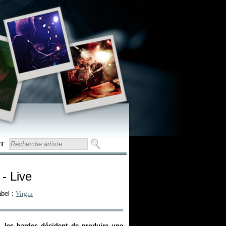
T
- Live
abel :
Virgin
 les bardes décident de produire une