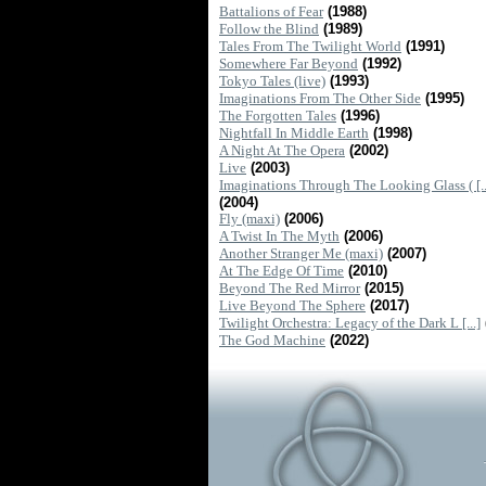
Battalions of Fear
(1988)
Follow the Blind
(1989)
Tales From The Twilight World
(1991)
Somewhere Far Beyond
(1992)
Tokyo Tales (live)
(1993)
Imaginations From The Other Side
(1995)
The Forgotten Tales
(1996)
Nightfall In Middle Earth
(1998)
A Night At The Opera
(2002)
Live
(2003)
Imaginations Through The Looking Glass ( [..
(2004)
Fly (maxi)
(2006)
A Twist In The Myth
(2006)
Another Stranger Me (maxi)
(2007)
At The Edge Of Time
(2010)
Beyond The Red Mirror
(2015)
Live Beyond The Sphere
(2017)
Twilight Orchestra: Legacy of the Dark L [...]
The God Machine
(2022)