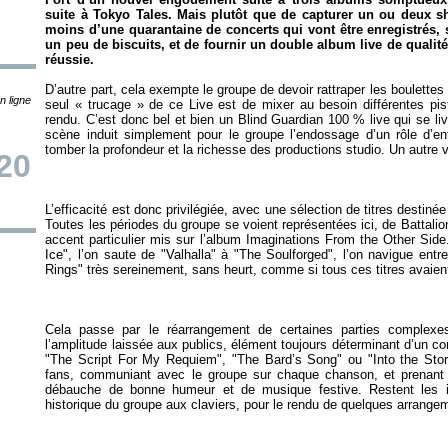
suite à
Tokyo Tales
. Mais plutôt que de capturer un ou deux 
moins d’une quarantaine de concerts qui vont être enregistrés, s
un peu de biscuits, et de fournir un double album live de qualité.
réussie.
D’autre part, cela exempte le groupe de devoir rattraper les boulettes
n ligne
seul « trucage » de ce
Live
est de mixer au besoin différentes pis
rendu. C’est donc bel et bien un Blind Guardian 100 % live qui se liv
scène induit simplement pour le groupe l’endossage d’un rôle d’ente
20
L’efficacité est donc privilégiée, avec une sélection de titres destiné
Toutes les périodes du groupe se voient représentées ici, de
Battalio
accent particulier mis sur l’album
Imaginations From the Other Side
Ice", l’on saute de "Valhalla" à "The Soulforged", l’on navigue entre
Cela passe par le réarrangement de certaines parties complexes
l’amplitude laissée aux publics, élément toujours déterminant d’un c
"The Script For My Requiem", "The Bard’s Song" ou "Into the St
fans, communiant avec le groupe sur chaque chanson, et prenant s
débauche de bonne humeur et de musique festive. Restent les i