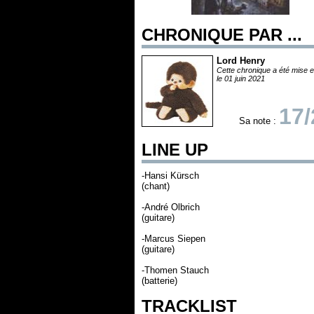
CHRONIQUE PAR ...
Lord Henry
Cette chronique a été mise e
le 01 juin 2021
17/
Sa note :
LINE UP
-Hansi Kürsch
(chant)
-André Olbrich
(guitare)
-Marcus Siepen
(guitare)
-Thomen Stauch
(batterie)
TRACKLIST