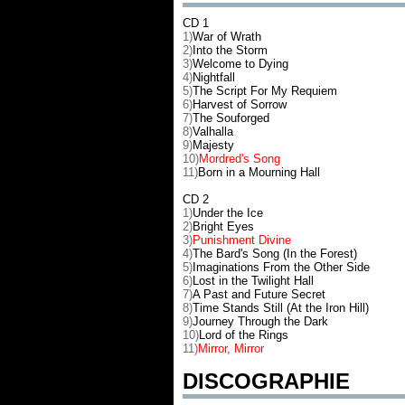
CD 1
1)
War of Wrath
2)
Into the Storm
3)
Welcome to Dying
4)
Nightfall
5)
The Script For My Requiem
6)
Harvest of Sorrow
7)
The Souforged
8)
Valhalla
9)
Majesty
10)
Mordred's Song
11)
Born in a Mourning Hall
CD 2
1)
Under the Ice
2)
Bright Eyes
3)
Punishment Divine
4)
The Bard's Song (In the Forest)
5)
Imaginations From the Other Side
6)
Lost in the Twilight Hall
7)
A Past and Future Secret
8)
Time Stands Still (At the Iron Hill)
9)
Journey Through the Dark
10)
Lord of the Rings
11)
Mirror, Mirror
DISCOGRAPHIE