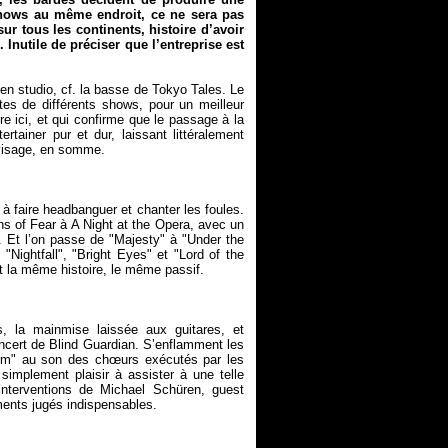
shows au même endroit, ce ne sera pas
ur tous les continents, histoire d’avoir
 Inutile de préciser que l’entreprise est
 en studio, cf. la basse de
Tokyo Tales
. Le
tes de différents shows, pour un meilleur
re ici, et qui confirme que le passage à la
rtainer pur et dur, laissant littéralement
e à faire headbanguer et chanter les foules.
ns of Fear
à
A Night at the Opera
, avec un
. Et l’on passe de "Majesty" à "Under the
 "Nightfall", "Bright Eyes" et "Lord of the
, la mainmise laissée aux guitares, et
oncert de Blind Guardian. S’enflamment les
orm" au son des chœurs exécutés par les
implement plaisir à assister à une telle
nterventions de Michael Schüren, guest