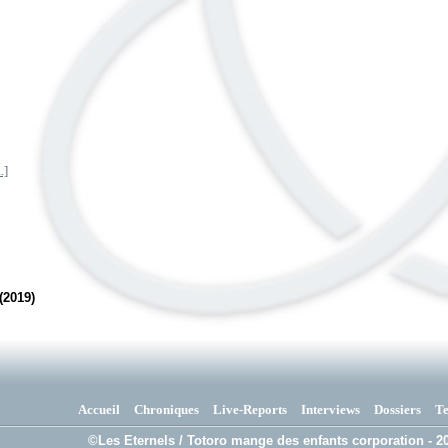
.]
(2019)
Accueil
Chroniques
Live-Reports
Interviews
Dossiers
T
©Les Eternels / Totoro mange des enfants corporation - 20