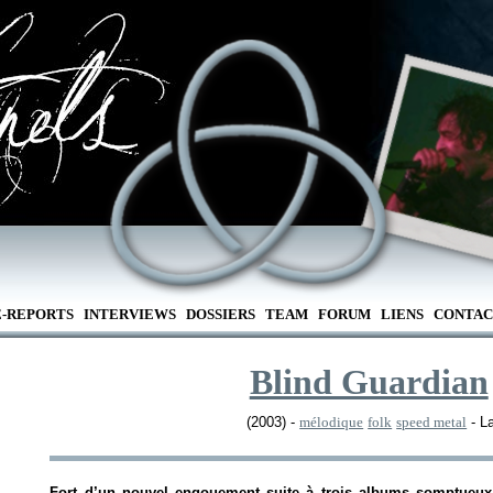
E-REPORTS
INTERVIEWS
DOSSIERS
TEAM
FORUM
LIENS
CONTAC
Blind Guardian
(2003) -
mélodique
folk
speed metal
- L
Fort d’un nouvel engouement suite à trois albums somptueux,