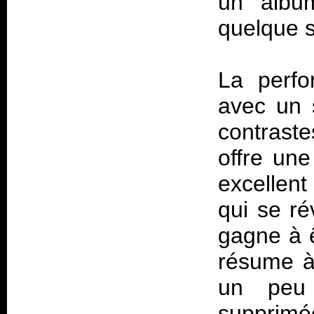
un albu
quelque s
La perfo
avec un s
contrast
offre une
excellen
qui se ré
gagne à ê
résume 
un peu p
supprimé