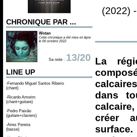
(2022) 
CHRONIQUE PAR ...
Wotan
Cette chronique a été mise en ligne
le 06 octobre 2022
13/20
La régi
Sa note :
compos
LINE UP
calcaire
-Fernando Miguel Santos Ribeiro
(chant)
dans to
-Ricardo Amorim
(chant+guitare)
calcaire,
-Pedro Paixão
créer a
(guitare+claviers)
-Aires Pereira
surface
(basse)