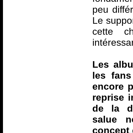
peu diffé
Le suppor
cette c
intéressa
Les albu
les fans
encore p
reprise i
de la d
salue n
concept 