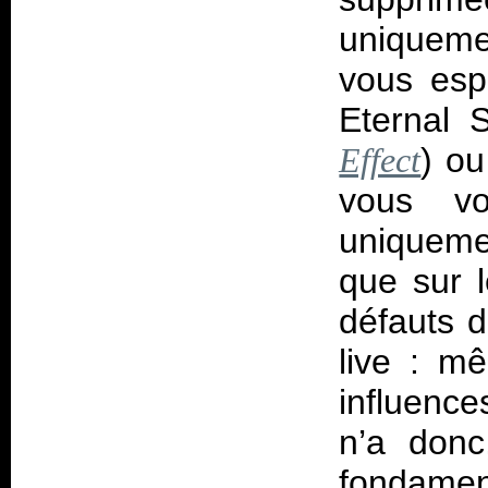
uniqueme
vous esp
Eternal S
) ou
Effect
vous v
uniquem
que sur l
défauts d
live : m
influenc
n’a donc,
fondamen