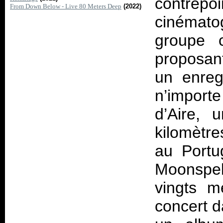
contrepo
From Down Below - Live 80 Meters Deep
(2022)
cinémato
groupe c
proposant
un enreg
n’import
d’Aire, 
kilomètre
au Portu
Moonspel
vingts m
concert da