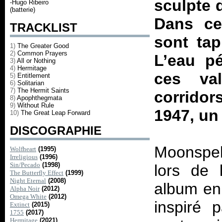
sculpte 
-Hugo Ribeiro
(batterie)
Dans ce
TRACKLIST
sont tap
1)
The Greater Good
2)
Common Prayers
L’eau p
3)
All or Nothing
4)
Hermitage
ces va
5)
Entitlement
6)
Solitarian
7)
The Hermit Saints
corridor
8)
Apophthegmata
9)
Without Rule
1947, un
10)
The Great Leap Forward
DISCOGRAPHIE
Moonspell
Wolfheart
(1995)
Irreligious
(1996)
Sin/Pecado
(1998)
lors de 
The Butterfly Effect
(1999)
Night Eternal
(2008)
album en 
Alpha Noir
(2012)
Omega White
(2012)
inspiré 
Extinct
(2015)
1755
(2017)
Hermitage
(2021)