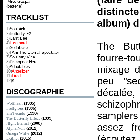
(faire d
-Mike Gaspar
(batterie)
distinct
TRACKLIST
album) d
1)
Soulsick
2)
Butterfly FX
3)
Can't Bee
4)
Lustmord
The Butt
5)
Selfabuse
6)
I Am The Eternal Spectator
fourre-t
7)
Soulitary Vice
8)
Disappear Here
mixage de
9)
Adaptables
10)
Angelizer
11)
Tired
peu "sec
12)
K
décalé
DISCOGRAPHIE
schizoph
Wolfheart
(1995)
Irreligious
(1996)
samplers 
Sin/Pecado
(1998)
The Butterfly Effect
(1999)
Night Eternal
(2008)
assez fr
Alpha Noir
(2012)
Omega White
(2012)
(écoutez
Extinct
(2015)