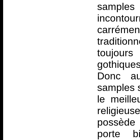
samples 
incontour
carréme
tradition
toujour
gothique
Donc au
samples s
le meill
religieu
possède 
porte b