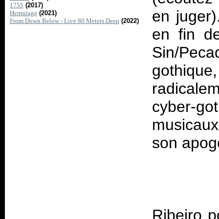
1755
(2017)
en juger)
Hermitage
(2021)
From Down Below - Live 80 Meters Deep
(2022)
en fin d
Sin/Peca
gothiqu
radicale
cyber-got
musicaux 
Ribeiro p