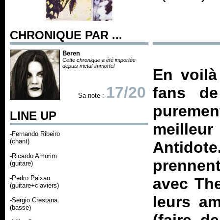
CHRONIQUE PAR ...
Beren
Cette chronique a été importée
depuis metal-immortel
En voilà
17/20
fans de 
Sa note :
puremen
LINE UP
meille
-Fernando Ribeiro
(chant)
Antidote
-Ricardo Amorim
prennen
(guitare)
-Pedro Paixao
avec
The
(guitare+claviers)
leurs am
-Sergio Crestana
(basse)