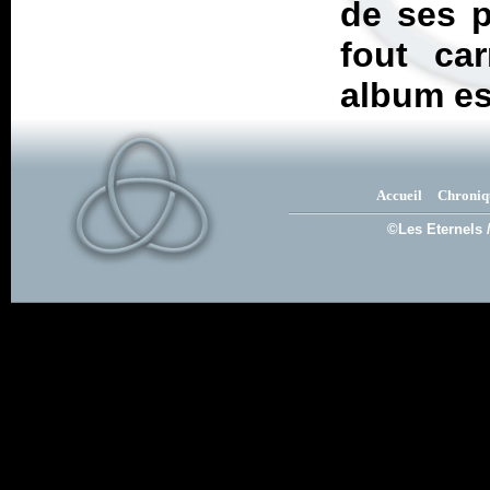
de ses p
fout ca
album es
Accueil
Chroniq
©Les Eternels 