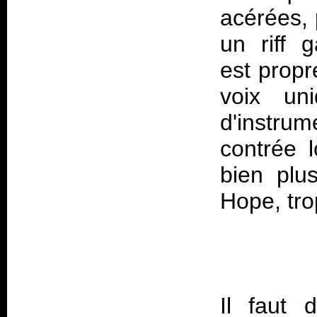
acérées, 
un riff 
est propr
voix un
d'instru
contrée l
bien plu
Hope
Il faut 