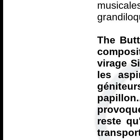
musica
grandiloq
The Butt
composit
virage
S
les asp
géniteu
papillon
provoqué
reste qu
transport