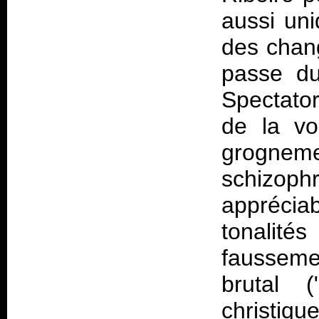
aussi un
des chang
passe du
Spectator
de la vo
grogne
schizop
apprécia
tonalité
fausseme
brutal (
christiqu