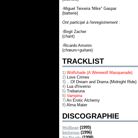
-Miguel Teixeira 'Mike" Gaspar
(batterie)
Ont participé à l'enregistrement
:
-Birgit Zacher
(chant)
-Ricardo Amorim
(chœurs+guitare)
TRACKLIST
1)
Wolfshade (A Werewolf Masquerade)
2)
Love Crimes
3)
...Of Dream and Drama (Midnight Ride)
4)
Lua d'Inverno
5)
Trebaruna
6)
Vampiria
7)
An Erotic Alchemy
8)
Alma Mater
DISCOGRAPHIE
Wolfheart
(1995)
Irreligious
(1996)
Sin/Pecado
(1998)