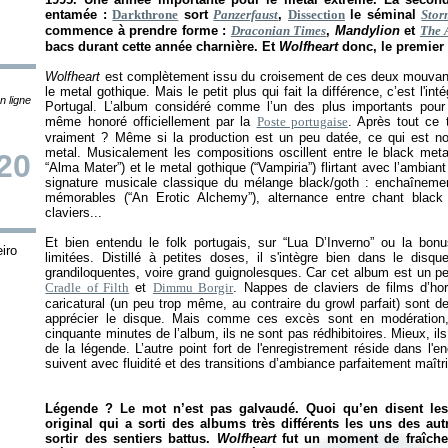
entamée :
Darkthrone
sort
Panzerfaust
,
Dissection
le séminal
Stor
commence à prendre forme :
Draconian Times
,
Mandylion
et
The 
bacs durant cette année charnière. Et
Wolfheart
donc, le premier
Wolfheart
est complètement issu du croisement de ces deux mouvanc
le metal gothique. Mais le petit plus qui fait la différence, c’est l'in
n ligne
Portugal. L’album considéré comme l’un des plus importants pour 
même honoré officiellement par la
Poste portugaise
. Après tout ce 
vraiment ? Même si la production est un peu datée, ce qui est n
metal. Musicalement les compositions oscillent entre le black met
20
“Alma Mater”) et le metal gothique (“Vampiria”) flirtant avec l’ambia
signature musicale classique du mélange black/goth : enchaînemen
mémorables (“An Erotic Alchemy”), alternance entre chant blac
claviers...
Et bien entendu le folk portugais, sur “Lua D’Inverno” ou la bonus
iro
limitées. Distillé à petites doses, il s'intègre bien dans le dis
grandiloquentes, voire grand guignolesques. Car cet album est un p
Cradle of Filth
et
Dimmu Borgir
. Nappes de claviers de films d’ho
caricatural (un peu trop même, au contraire du growl parfait) sont de
apprécier le disque. Mais comme ces excès sont en modération, 
cinquante minutes de l’album, ils ne sont pas rédhibitoires. Mieux, ils
de la légende. L’autre point fort de l'enregistrement réside dans l
suivent avec fluidité et des transitions d’ambiance parfaitement maîtr
Légende ? Le mot n’est pas galvaudé. Quoi qu’en disent le
original qui a sorti des albums très différents les uns des aut
sortir des sentiers battus.
Wolfheart
fut un moment de fraîche