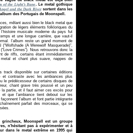
m of the Light’s Bane
. Le metal gothique
Angel and the Dark River
sortent dans les
 album des Portugais de Moonspell.
es, mêlant aussi bien le black metal que
tégration de légers éléments folkloriques du
l’histoire musicale moderne du pays fut
temps et une longue carrière, que vaut-il
ormal. l’album reste un grand moment de
al (“Wolfshade (A Werewolf Masquerade)”,
nt (“Love Crimes”). Nous retrouvons donc la
t de riffs, certains étant immédiatement
k metal et chant plus suave, nappes de
 track disponible sur certaines éditions
que et contraste avec les ambiances plus
eu le prédécesseur de certains disques de
rreur, chant grave très poussé et un peu
 la partie, et il faut aimer ces excès pour
et que l’ambiance tient debout sur les
 façonnent l’album et font partie intégrante
'enchaînement parfait des morceaux, qui se
isées.
s grincheux, Moonspell est un groupe
res, n'hésitant pas à expérimenter et à
ur dans le metal extrême en 1995 qui