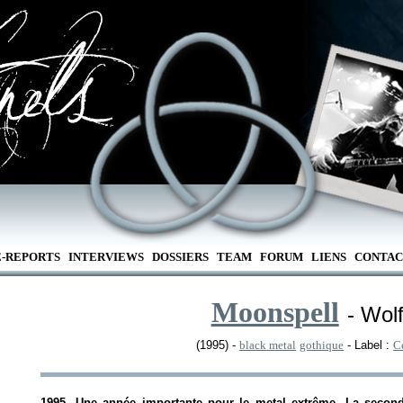
E-REPORTS
INTERVIEWS
DOSSIERS
TEAM
FORUM
LIENS
CONTAC
Moonspell
- Wol
(1995) -
black metal
gothique
- Label :
C
1995. Une année importante pour le metal extrême. La second