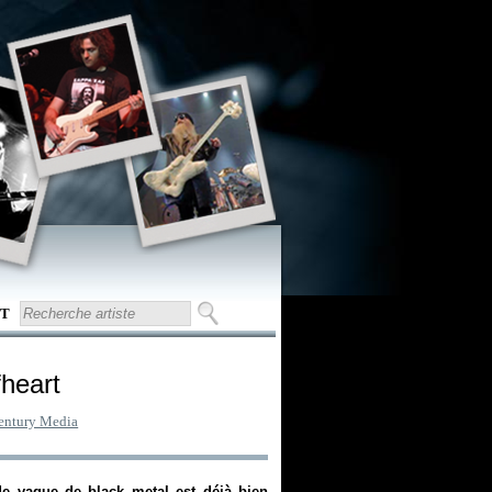
T
fheart
entury Media
e vague de black metal est déjà bien