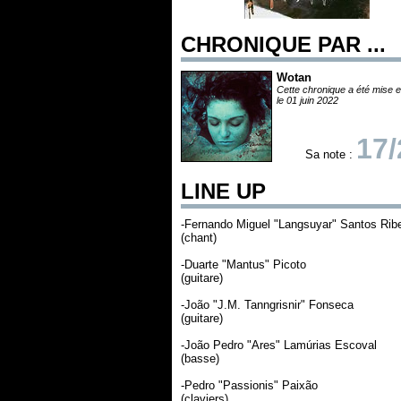
CHRONIQUE PAR ...
Wotan
Cette chronique a été mise e
le 01 juin 2022
17/
Sa note :
LINE UP
-Fernando Miguel "Langsuyar" Santos Ribe
(chant)
-Duarte "Mantus" Picoto
(guitare)
-João "J.M. Tanngrisnir" Fonseca
(guitare)
-João Pedro "Ares" Lamúrias Escoval
(basse)
-Pedro "Passionis" Paixão
(claviers)