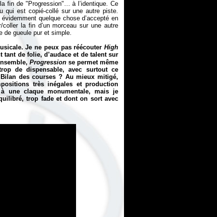
la fin de "Progression"… à l’identique. Ce
u qui est copié-collé sur une autre piste.
st évidemment quelque chose d’accepté en
r/coller la fin d’un morceau sur une autre
ge de gueule pur et simple.
musicale. Je ne peux pas réécouter
High
 tant de folie, d’audace et de talent sur
 ensemble,
Progression
se permet même
op de dispensable, avec surtout ce
 Bilan des courses ? Au mieux mitigé,
mpositions très inégales et production
t à une claque monumentale, mais je
ilibré, trop fade et dont on sort avec