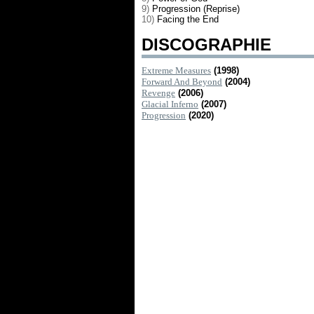
9)
Progression (Reprise)
10)
Facing the End
DISCOGRAPHIE
Extreme Measures
(1998)
Forward And Beyond
(2004)
Revenge
(2006)
Glacial Inferno
(2007)
Progression
(2020)