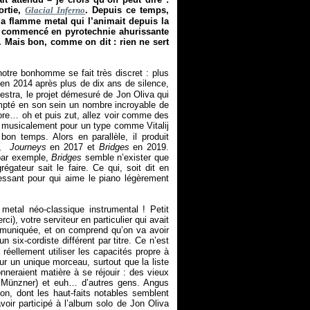
ortie,
Glacial Inferno
. Depuis ce temps,
 la flamme metal qui l’animait depuis la
ait commencé en pyrotechnie ahurissante
). Mais bon, comme on dit : rien ne sert
notre bonhomme se fait très discret : plus
 en 2014 après plus de dix ans de silence,
estra, le projet démesuré de Jon Oliva qui
ompté en son sein un nombre incroyable de
re… oh et puis zut, allez voir comme des
nt musicalement pour un type comme Vitalij
bon temps. Alors en parallèle, il produit
8,
Journeys
en 2017 et
Bridges
en 2019.
par exemple,
Bridges
semble n’exister que
ateur sait le faire. Ce qui, soit dit en
essant pour qui aime le piano légèrement
etal néo-classique instrumental ! Petit
), votre serviteur en particulier qui avait
communiquée, et on comprend qu’on va avoir
n six-cordiste différent par titre. Ce n’est
réellement utiliser les capacités propre à
sur un unique morceau, surtout que la liste
eraient matière à se réjouir : des vieux
an Münzner) et euh… d’autres gens. Angus
on, dont les haut-faits notables semblent
voir participé à l’album solo de Jon Oliva