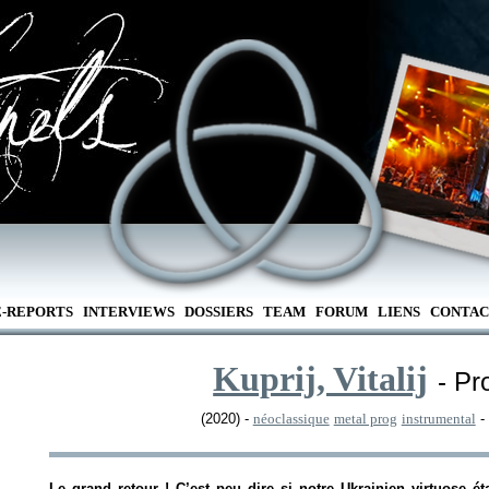
E-REPORTS
INTERVIEWS
DOSSIERS
TEAM
FORUM
LIENS
CONTAC
Kuprij, Vitalij
- Pr
(2020) -
néoclassique
metal prog
instrumental
-
Le grand retour ! C’est peu dire si notre Ukrainien virtuose éta