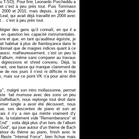
du T-SO). Pour finir, Leonardo Porcheddu a
 et c’est à peu près tout. Puis Tommaso
tre 2000 et 2010, mais depuis, à part deux
r Leal, qui avait déjà travaillé en 2004 avec
t… c’est à peu près tout.
vilégier des gens qu’il connaît, en qui il a
e en question les capacité instrumentales.
re et que, en tant qu’auditeur égoïste, je
it habitué à plus de flamboyance dans le
 donnait que de maigres indices quant à ce
 aussi, malheureusement, c’est un peu la
e l’album, même sans comparer au travaux
 digressions et shred convenu. Déjà, la
 avant, une basse qui manque clairement de
de nos jours il n’est ni difficile ni trop
, mais sur ce point VK n’a pour ainsi dire
y", malgré son intro mollassonne, permet
iériste fait mumuse avec des sons un peu
Staffelbach, nous replonge tout droit dans
emier single a avoir été découvert, nous
que, ses descentes de piano et son air
is il n’y a rien qui mérite vraiment d’y
nte, la totalement vide "Rememberance" et
nd" : voila déjà plus d’un tiers de l’album
 of God", qui joue autour d’un thème de Bach
etour du thème au piano, finish avec le
. Reste "Internal Force", bien fichue mais