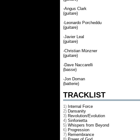
-Angus Clark
(guitare)
-Leonardo Porcheddu
(guitare)
-Javier Leal
(guitare)
-Christian Münzner
(guitare)
-Dave Naccarelli
(basse)
-Jon Doman
(batterie)
TRACKLIST
1)
Internal Force
2)
Dansanity
3)
Revolution/Evolution
4)
Sinfonietta
5)
Whispers from Beyond
6)
Progression
7)
Remembrance
8)
Power of God