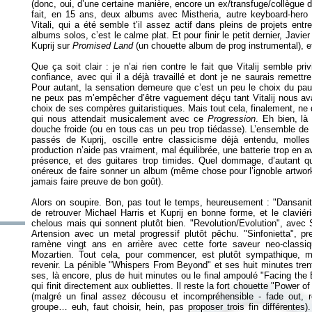
(donc, oui, d’une certaine manière, encore un ex/transfuge/collègue 
fait, en 15 ans, deux albums avec Mistheria, autre keyboard-hero
Vitali, qui a été semble t’il assez actif dans pleins de projets en
albums solos, c’est le calme plat. Et pour finir le petit dernier, Javie
Kuprij sur
Promised Land
(un chouette album de prog instrumental), e
Que ça soit clair : je n’ai rien contre le fait que Vitalij semble pri
confiance, avec qui il a déjà travaillé et dont je ne saurais remettr
Pour autant, la sensation demeure que c’est un peu le choix du pauv
ne peux pas m’empêcher d’être vaguement déçu tant Vitalij nous ava
choix de ses compères guitaristiques. Mais tout cela, finalement, ne
qui nous attendait musicalement avec ce
Progression
. Eh bien, là
douche froide (ou en tous cas un peu trop tiédasse). L’ensemble d
passés de Kuprij, oscille entre classicisme déjà entendu, molles
production n’aide pas vraiment, mal équilibrée, une batterie trop en
présence, et des guitares trop timides. Quel dommage, d’autant que 
onéreux de faire sonner un album (même chose pour l’ignoble artwork
jamais faire preuve de bon goût).
Alors on soupire. Bon, pas tout le temps, heureusement : "Dansanit
de retrouver Michael Harris et Kuprij en bonne forme, et le clav
chelous mais qui sonnent plutôt bien. "Revolution/Evolution", avec 
Artension avec un metal progressif plutôt pêchu. "Sinfonietta", pr
ramène vingt ans en arrière avec cette forte saveur neo-classi
Mozartien. Tout cela, pour commencer, est plutôt sympathique, ma
revenir. La pénible "Whispers From Beyond" et ses huit minutes tre
ses, là encore, plus de huit minutes ou le final ampoulé "Facing the E
qui finit directement aux oubliettes. Il reste la fort chouette "Power
(malgré un final assez décousu et incompréhensible - fade out, r
groupe… euh, faut choisir, hein, pas proposer trois fin différentes)