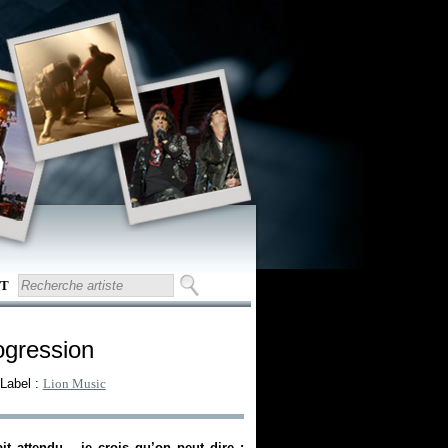
T
ogression
 Label :
Lion Music
it attendu – je crois qu’on peut dire :