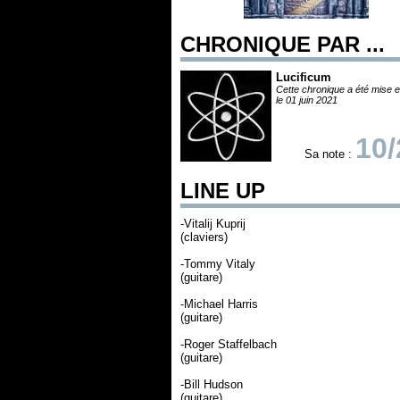
CHRONIQUE PAR ...
Lucificum
Cette chronique a été mise e
le 01 juin 2021
10/
Sa note :
LINE UP
-Vitalij Kuprij
(claviers)
-Tommy Vitaly
(guitare)
-Michael Harris
(guitare)
-Roger Staffelbach
(guitare)
-Bill Hudson
(guitare)