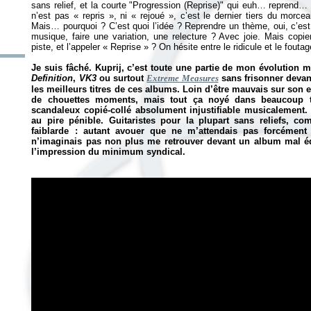
sans relief, et la courte "Progression (Reprise)" qui euh… reprend… 
n’est pas « repris », ni « rejoué », c’est le dernier tiers du morcea
Mais… pourquoi ? C’est quoi l’idée ? Reprendre un thème, oui, c’e
musique, faire une variation, une relecture ? Avec joie. Mais copie
piste, et l’appeler « Reprise » ? On hésite entre le ridicule et le fouta
Je suis fâché. Kuprij, c’est toute une partie de mon évolution 
Definition
,
VK3
ou surtout
Extreme Measures
sans frisonner devant
les meilleurs titres de ces albums. Loin d’être mauvais sur son
de chouettes moments, mais tout ça noyé dans beaucoup tr
scandaleux copié-collé absolument injustifiable musicalement.
au pire pénible. Guitaristes pour la plupart sans reliefs, co
faiblarde : autant avouer que ne m’attendais pas forcémen
n’imaginais pas non plus me retrouver devant un album mal équ
l’impression du minimum syndical.