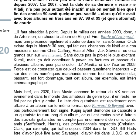
depuis 2007. Car 2007, c’est la date de sa dernière « vraie » s
Vitalij n’a pas pour autant été inactif, mais on sentait bien que
fin des années 90 avait quelque peu vacillé – alors qu’elle av
avec trois albums en trois ans en 97, 98 et 99 (et quels albums!
de courir…
n ligne
...il faut shredder à point. Depuis le milieu des années 2000, donc, 
de Artension, un chouette album de Ring of Fire,
Battle of Leningrad
,
mais une présence régulière et soutenue dans le Trans-Siberian Orch
existe depuis bientôt 30 ans, qui fait des chansons de Noël et a c
20
musiciens comme Chris Caffery, Russell Allen, Zak Stevens ou enco
grands sur leur
site internet
. Sans doute pas le projet le plus excita
Kurpij, mais ça doit contribuer à payer les factures et passer du 
plusieurs albums pour piano solo :
12 Months of the Year
en 200
Force est de constater que ceux-ci passent quasiment inaperçus – 
sur des sites numériques marchands comme tout bon service d’agrég
passant, est fort dommage, tant cet album, par exemple, est intér
cinématographique.
Mais bref, en 2020, Lion Music annonce le retour du VK version m
évènement dans le monde des amateurs du genre (oui, il en reste, merci
fini par ne plus y croire. La liste des guitaristes est rapidement 
affaire à un album sur le même format que
Forward & Beyond
avec u
pas particulièrement bon signe, Kuprij ayant démontré sa capacité à 
un guitariste tout au long d’un album, ce qui est moins aisé à faire 
des sus-dits guitaristes ne compte pas énormément de noms qui donn
amis (Staffelbach, Harris), des professionnels respectés (Christi
Clark, par exemple, qui traîne depuis 2004 dans le T-SO. Bill Huds
être d’avoir joué live avec Savatage, d’avoir été dans U.D.O. ou d’a