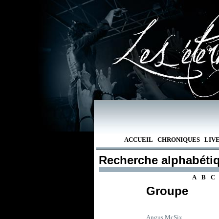
ACCUEIL
CHRONIQUES
LIV
Recherche alphabéti
A
B
C
Groupe
Angus McSix