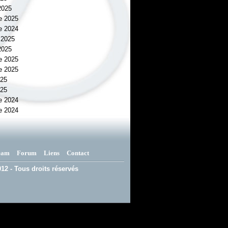
 2025
e 2025
e 2024
r 2025
 2025
e 2025
e 2025
025
025
e 2024
e 2024
eam
Forum
Liens
Contact
12 - Tous droits réservés