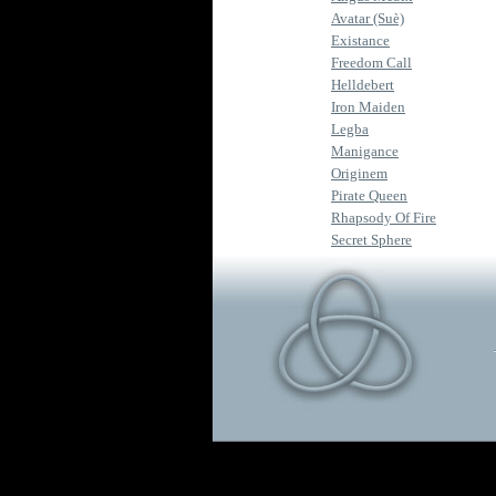
Avatar (Suè)
Existance
Freedom Call
Helldebert
Iron Maiden
Legba
Manigance
Originem
Pirate Queen
Rhapsody Of Fire
Secret Sphere