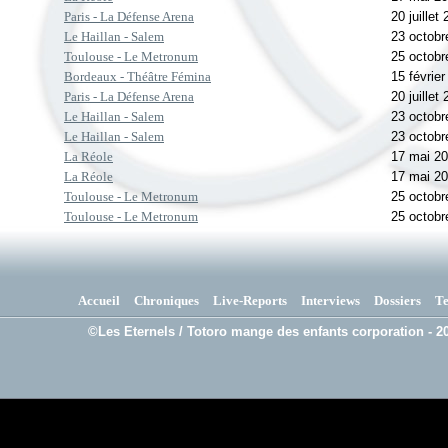
Paris - La Défense Arena
20 juillet
Le Haillan - Salem
23 octobr
Toulouse - Le Metronum
25 octobr
Bordeaux - Théâtre Fémina
15 févrie
Paris - La Défense Arena
20 juillet
Le Haillan - Salem
23 octobr
Le Haillan - Salem
23 octobr
La Réole
17 mai 2
La Réole
17 mai 2
Toulouse - Le Metronum
25 octobr
Toulouse - Le Metronum
25 octobr
Accueil
Chroniques
Live-Reports
Interviews
Dossiers
T
©Les Eternels / Totoro mange des enfants corporation - 20