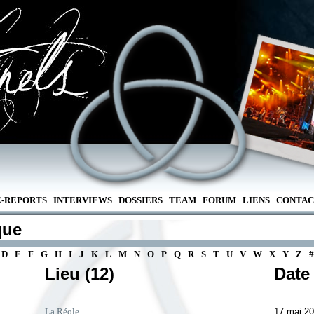
E-REPORTS
INTERVIEWS
DOSSIERS
TEAM
FORUM
LIENS
CONTAC
que
D
E
F
G
H
I
J
K
L
M
N
O
P
Q
R
S
T
U
V
W
X
Y
Z
#
Lieu (12)
Date
La Réole
17 mai 2