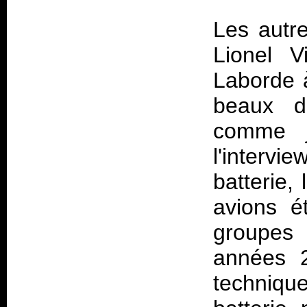
Les autr
Lionel V
Laborde 
beaux di
comme j
l'intervi
batterie,
avions é
groupes 
années 2
techniqu