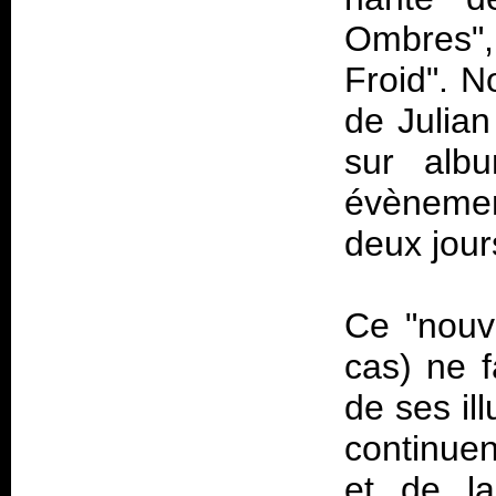
Ombres",
Froid". N
de Julia
sur albu
évènemen
deux jour
Ce "nouv
cas) ne f
de ses il
continuen
et de la