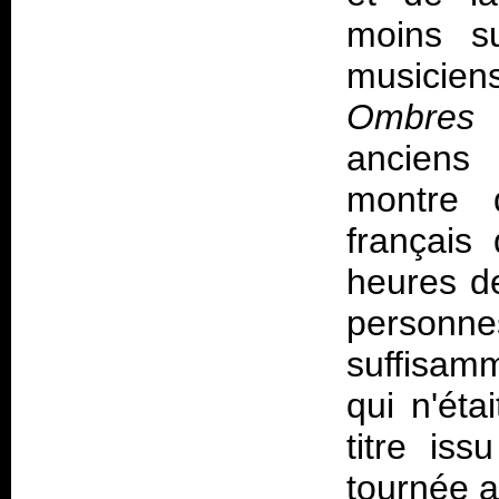
moins s
musici
Ombres
s
anciens 
montre 
français
heures de
personn
suffisam
qui n'éta
titre is
tournée a