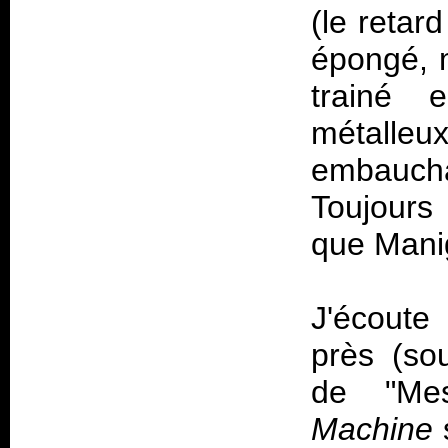
(le retard
épongé, m
trainé 
métalleux
embauchai
Toujours
que Manig
J'écout
près (sou
de "Mes
Machine
s