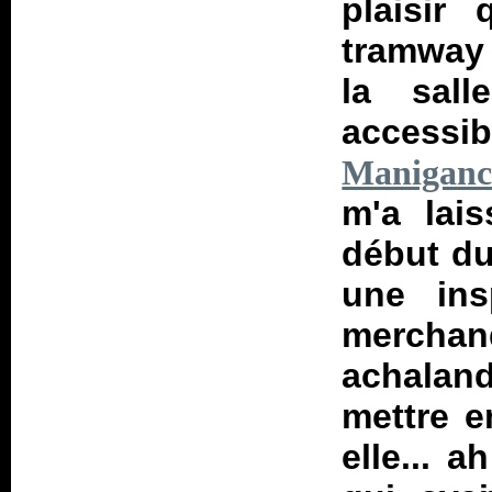
plaisir
tramway 
la sall
accessib
Maniganc
m'a lai
début du
une ins
merchan
achaland
mettre e
elle... 