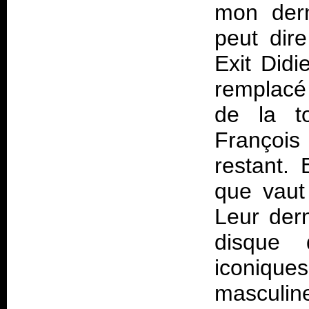
mon dern
peut dire
Exit Did
remplacé 
de la to
Françoi
restant.
que vaut
Leur der
disque 
iconique
masculin