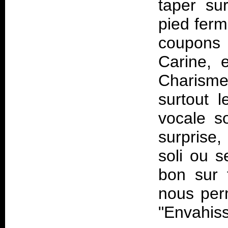
taper sur
pied ferm
coupons 
Carine, e
Charisme
surtout l
vocale s
surprise,
soli ou s
bon sur 
nous per
"Envahis