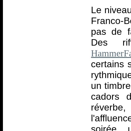
Le niveau
Franco-B
pas de f
Des rif
HammerFa
certains 
rythmiqu
un timbre 
cadors 
réverbe,
l'affluen
soirée,