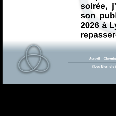
soirée, 
son publ
2026 à L
repasser
Accueil
Chroniq
©Les Eternels 