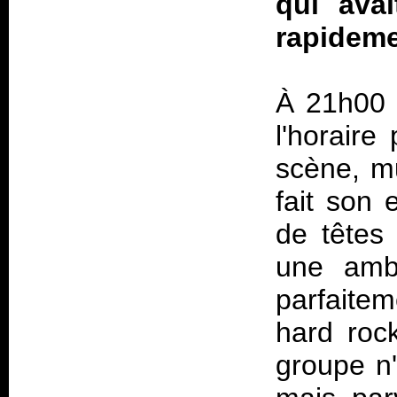
qui avai
rapideme
À 21h00 
l'horaire
scène, mu
fait son 
de têtes
une ambi
parfaite
hard roc
groupe n'