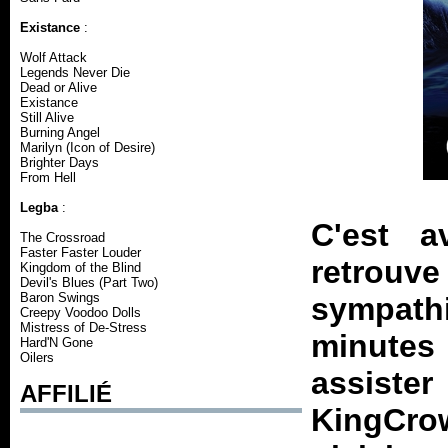
Existance
:
Wolf Attack
Legends Never Die
Dead or Alive
Existance
Still Alive
Burning Angel
Marilyn (Icon of Desire)
Brighter Days
From Hell
Legba
:
C'est a
The Crossroad
Faster Faster Louder
retro
Kingdom of the Blind
Devil's Blues (Part Two)
Baron Swings
sympath
Creepy Voodoo Dolls
Mistress of De-Stress
minutes
Hard'N Gone
Oilers
assist
AFFILIÉ
KingCro