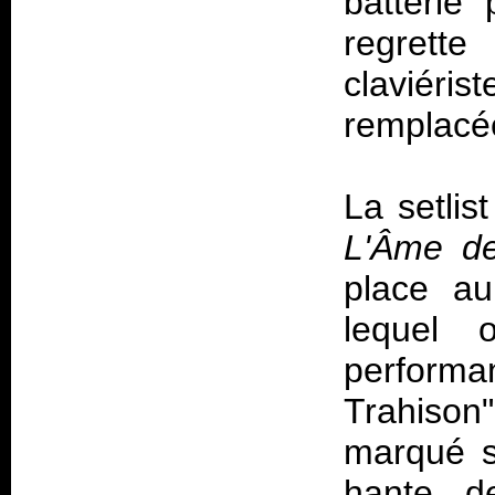
batterie 
regrett
claviéris
remplacé
La setlis
L'Âme d
place a
lequel o
perform
Trahison
marqué s
hante d