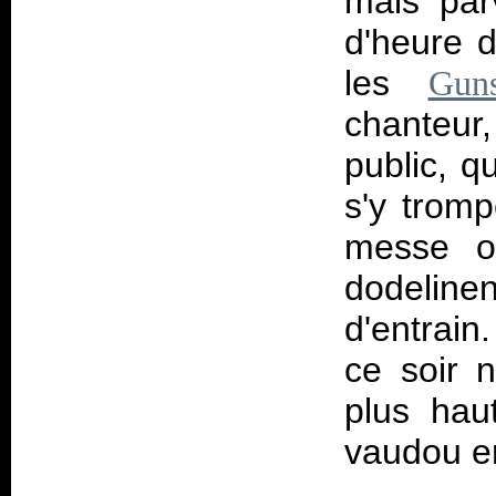
mais par
d'heure d
les
Gun
chanteur
public, q
s'y trom
messe oc
dodeline
d'entrain
ce soir 
plus hau
vaudou e