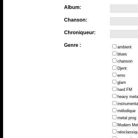
Album:
Chanson:
Chroniqueur:
Genre :
ambient
blues
chanson
Djent
emo
glam
hard FM
heavy meta
instrumenta
mélodique
metal prog
Modern Met
néoclassiq