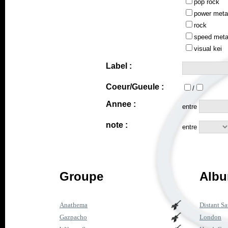
pop rock
power meta
rock
speed meta
visual kei
Label :
Coeur/Gueule :
/
Annee :
entre
note :
entre
Groupe
Albu
Anathema
Distant Sa
Gazpacho
London