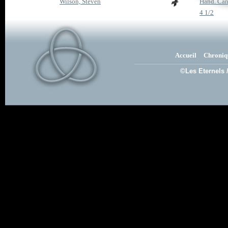
Wilson, Steven
Hand. Can
4 1/2
Accueil
Chroniq
©Les Eternels 