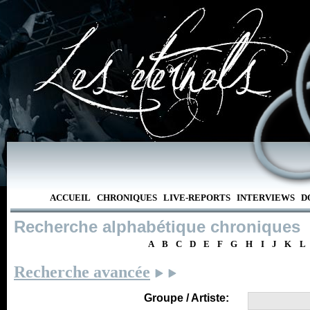
ACCUEIL
CHRONIQUES
LIVE-REPORTS
INTERVIEWS
D
Recherche alphabétique chroniques
A
B
C
D
E
F
G
H
I
J
K
L
Recherche avancée
Groupe / Artiste: