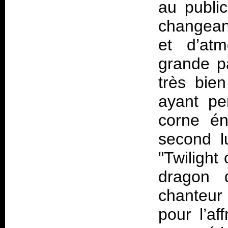
au public
changean
et d’at
grande pa
très bie
ayant pe
corne én
second l
"Twiligh
dragon 
chanteur 
pour l’af