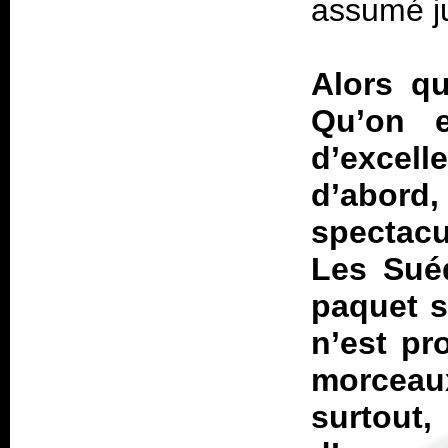
assumé jus
Alors qu
Qu’on e
d’excel
d’abord
spectacu
Les Suéd
paquet s
n’est pr
morcea
surtout