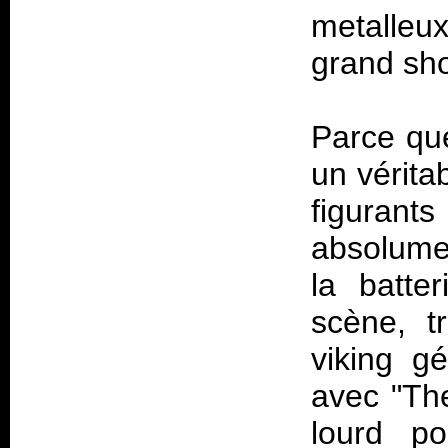
metalleu
grand sh
Parce qu
un vérita
figurants
absolume
la batte
scène, t
viking g
avec "The
lourd po