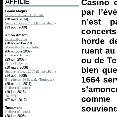
Casino 
AFFILIÉ
par l’év
Grand Magus
Paris - Le Divan Du Monde
n’est p
(18 mars 2014)
Summer Breeze 2009 (Dinkelsbühl)
(13 août 2009)
concert
Amon Amarth
horde d
Paris - Olympia
(18 novembre 2013)
Marseille - Espace Julien
ruent au
(06 octobre 2007)
Clisson - Hellfest
ou de Te
(23 juin 2007)
Paris - Trabendo
bien que
(10 mars 2009)
Summer Breeze 2009 (Dinkelsbühl)
(14 août 2009)
1664 serv
Bruguieres - le Bascala (Toulouse)
(29 octobre 2011)
s’amonce
Hellfest (Clisson)
(19 juin 2016)
Tournée
comme 
(07 avril 2017)
souviend
Testament
Hellfest (Clisson)
(20 juin 2008)