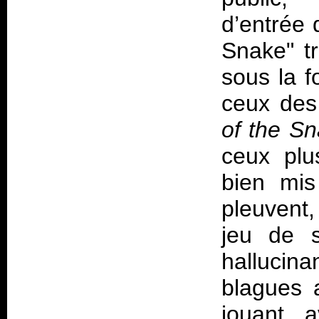
d’entrée 
Snake" tr
sous la f
ceux des
of the S
ceux pl
bien mis
pleuvent,
jeu de 
hallucin
blagues 
jouant a