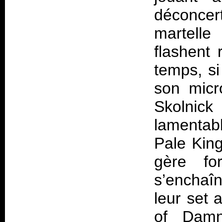
déconce
martelle
flashent 
temps, si
son micr
Skolnick
lamentab
Pale King
gère fo
s’enchaî
leur set 
of Damna