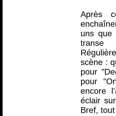
Après ce
enchaîner
uns que 
transe
Régulièr
scène : q
pour "De
pour "O
encore l
éclair su
Bref, tou