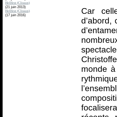
Hellfest (Clisson)
(21 juin 2013)
Car cell
Hellfest (Clisson)
(17 juin 2016)
d’abord, 
d’entame
nombreu
spectac
Christof
monde à 
rythmiqu
l’ensemb
composit
focalise