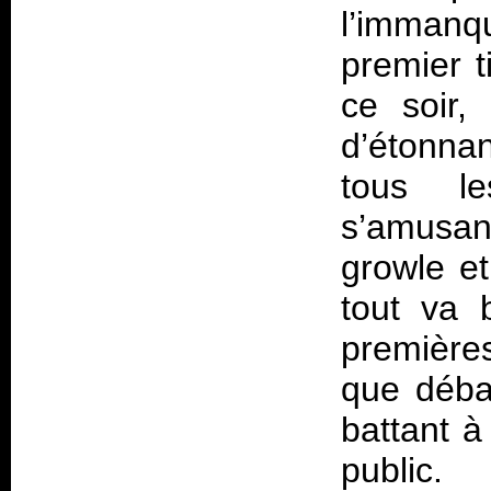
l’immanq
premier t
ce soir, 
d’étonna
tous le
s’amusant
growle et
tout va 
première
que déba
battant à
public.