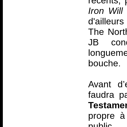
récents, p
Iron Will
d'ailleu
The North
JB con
longueme
bouche.
Avant d’
faudra p
Testame
propre à
public,