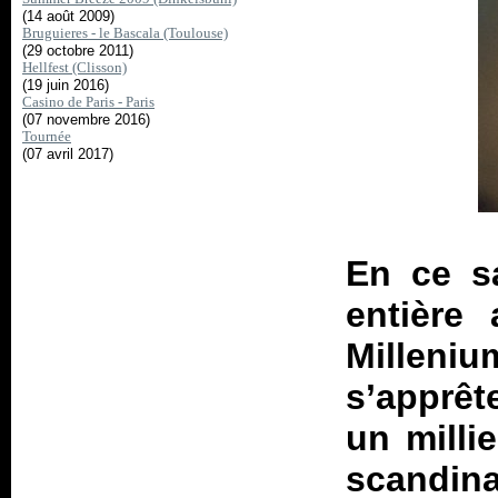
(14 août 2009)
Bruguieres - le Bascala (Toulouse)
(29 octobre 2011)
Hellfest (Clisson)
(19 juin 2016)
Casino de Paris - Paris
(07 novembre 2016)
Tournée
(07 avril 2017)
En ce sa
entière
Milleniu
s’apprête
un milli
scandin