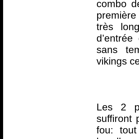
combo de
première
très lon
d’entrée
sans te
Les 2 pr
suffiront
fou: tou