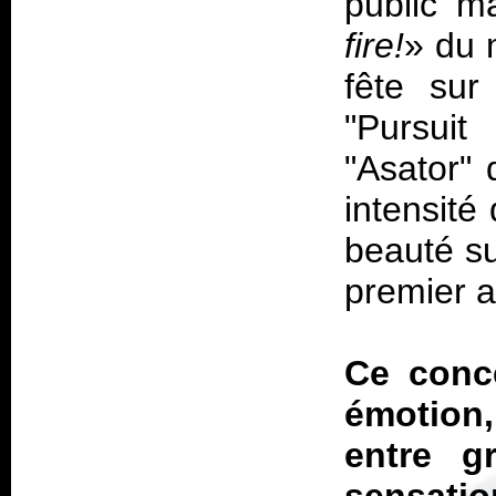
public ma
fire!
» du 
fête sur
"Pursuit
"Asator" 
intensité
beauté su
premier 
Ce conce
émotion,
entre g