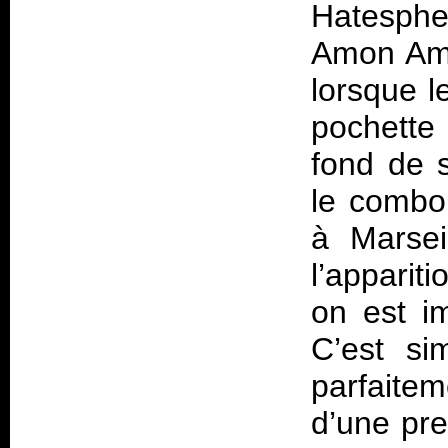
Hatesphe
Amon Amar
lorsque l
pochette
fond de 
le combo
à Marsei
l’apparit
on est i
C’est sim
parfaitem
d’une pre