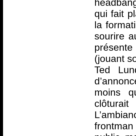
headbang
qui fait 
la format
sourire a
présente
(jouant s
Ted Lun
d’annonc
moins qu
clôtura
L’ambia
frontman 