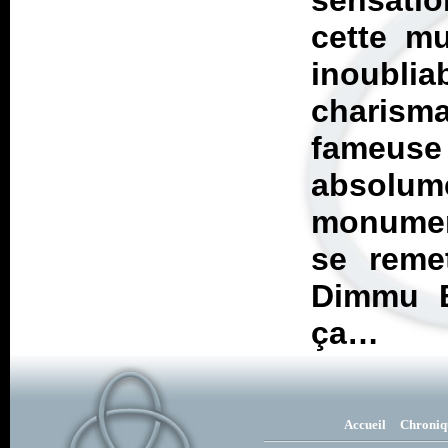
sensatio
cette mu
inoublia
charis
fameus
absolu
monument
se reme
Dimmu B
ça…
Accueil
Chroniq