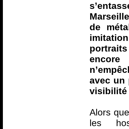
s’enta
Marseill
de méta
imitati
portrait
encore
n’empêch
avec un 
visibilit
Alors que
les ho